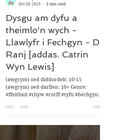
sônamlyfra
Oct 20, 2023
3 min read
Dysgu am dyfu a
theimlo'n wych -
Llawlyfr i Fechgyn - Dr.
Ranj [addas. Catrin
Wyn Lewis]
(awgrym) oed diddordeb: 10-15
(awgrym) oed darllen: 10+ Genre:
#ffeithiol #rhyw #corff #tyfu #bechgyn
#addasiad Darluniau: David O'Connell...