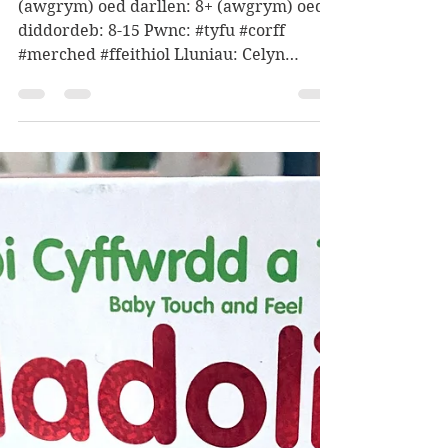
Lewis
(awgrym) oed darllen: 8+ (awgrym) oed
diddordeb: 8-15 Pwnc: #tyfu #corff
#merched #ffeithiol Lluniau: Celyn
Hunt...