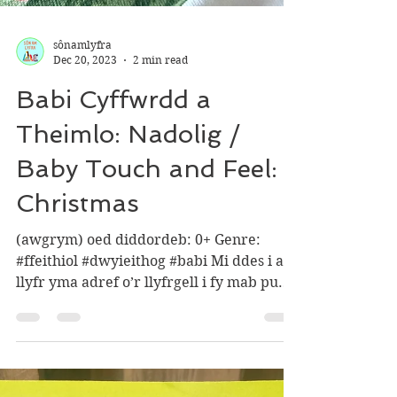
sônamlyfra
Dec 20, 2023
2 min read
Babi Cyffwrdd a
Theimlo: Nadolig /
Baby Touch and Feel:
Christmas
(awgrym) oed diddordeb: 0+ Genre:
#ffeithiol #dwyieithog #babi Mi ddes i a’r
llyfr yma adref o’r llyfrgell i fy mab pum
mis a hanner....