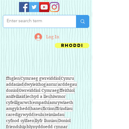
Log In
Rhoddi
ffuglen
Cymraeg gwreiddiol
Cymru
addasiad
dwyieithog
antur
arddegau
doniol
Gwreiddiol Cymraeg
ffeithiol
anifeiliaid
iechyd a lles
hiwmor
cyfeillgarwch
empathi
amrywiaeth
amgylchedd
hanes
fiction
ffrindiau
caredigrwydd
teulu
teimladau
cyfnod sylfaen
llyfr lluniau
Doniol
friendship
blynyddoedd cynnar