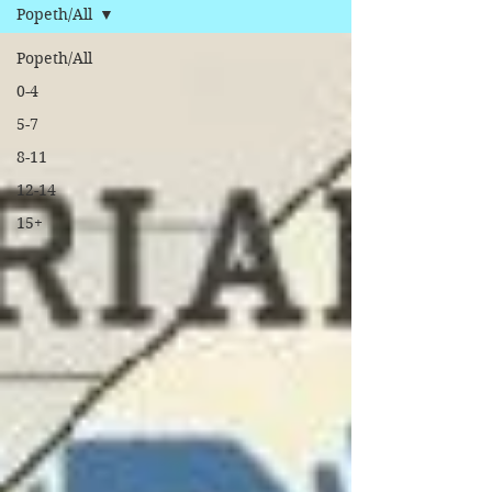
Popeth/All
Popeth/All
0-4
5-7
8-11
12-14
15+