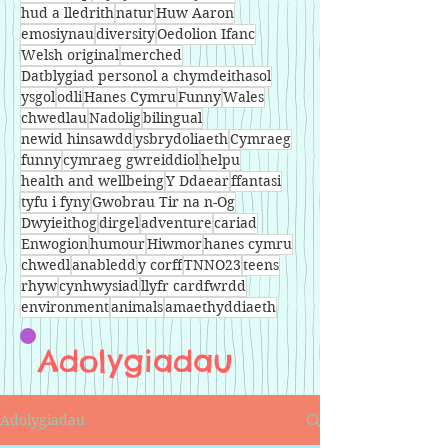
hud a lledrith
natur
Huw Aaron
emosiynau
diversity
Oedolion Ifanc
Welsh original
merched
Datblygiad personol a chymdeithasol
ysgol
odli
Hanes Cymru
Funny
Wales
chwedlau
Nadolig
bilingual
newid hinsawdd
ysbrydoliaeth
Cymraeg
funny
cymraeg gwreiddiol
helpu
health and wellbeing
Y Ddaear
ffantasi
tyfu i fyny
Gwobrau Tir na n-Og
Dwyieithog
dirgel
adventure
cariad
Enwogion
humour
Hiwmor
hanes cymru
chwedl
anabledd
y corff
TNNO23
teens
rhyw
cynhwysiad
llyfr cardfwrdd
environment
animals
amaethyddiaeth
Adolygiadau
Adolygiadau