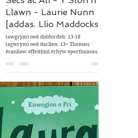
sônamlyfra
Oct 14, 2023
4 min read
Secs ac Ati - Y Stori'n
Llawn - Laurie Nunn
[addas. Llio Maddocks]
(awgrym) oed diddordeb: 13-18
(agwrym) oed darllen: 13+ Themau:
#canllaw #ffeithiol #rhyw #perthnasau
#iechydalles Canllaw oed: 14+ (medd...