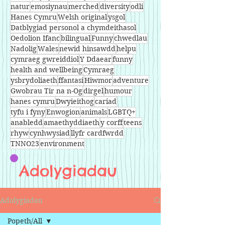
natur
emosiynau
merched
diversity
odli
Hanes Cymru
Welsh original
ysgol
Datblygiad personol a chymdeithasol
Oedolion Ifanc
bilingual
Funny
chwedlau
Nadolig
Wales
newid hinsawdd
helpu
cymraeg gwreiddiol
Y Ddaear
funny
health and wellbeing
Cymraeg
ysbrydoliaeth
ffantasi
Hiwmor
adventure
Gwobrau Tir na n-Og
dirgel
humour
hanes cymru
Dwyieithog
cariad
tyfu i fyny
Enwogion
animals
LGBTQ+
anabledd
amaethyddiaeth
y corff
teens
rhyw
cynhwysiad
llyfr cardfwrdd
TNNO23
environment
Adolygiadau
Adolygiadau
Popeth/All