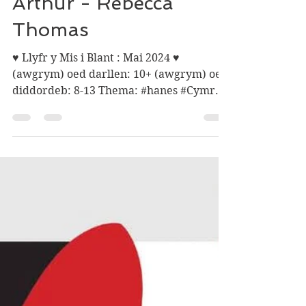
Anturiaethau'r Brenin
Arthur - Rebecca
Thomas
♥ Llyfr y Mis i Blant : Mai 2024 ♥
(awgrym) oed darllen: 10+ (awgrym) oed
diddordeb: 8-13 Thema: #hanes #Cymru
#ffuglen #gwreiddiol...