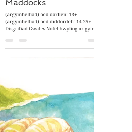
Sep 6, 2024
2 min read
Un Noson - Llio Elain
Maddocks
(argymhelliad) oed darllen: 13+
(argymhelliad) oed diddordeb: 14-25+
Disgrifiad Gwales Nofel hwyliog ar gyfer
darllenwyr anfoddog ac...