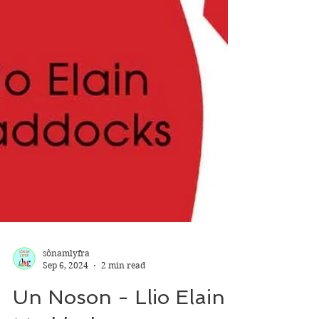
sônamlyfra