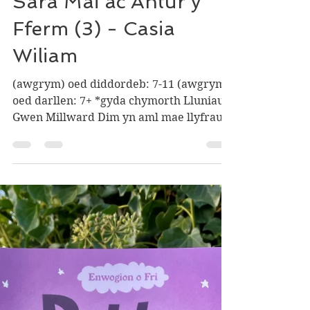
sônamlyfra
May 14, 2024
3 min read
Sara Mai ac Antur y
Fferm (3) - Casia
Wiliam
(awgrym) oed diddordeb: 7-11 (awgrym)
oed darllen: 7+ *gyda chymorth Lluniau:
Gwen Millward Dim yn aml mae llyfrau
neu gyfresi Cymraeg i...