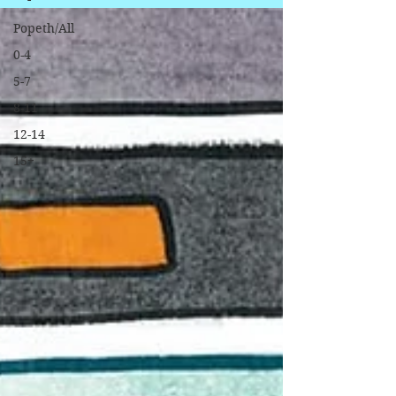
Popeth/All
0-4
5-7
8-11
12-14
15+