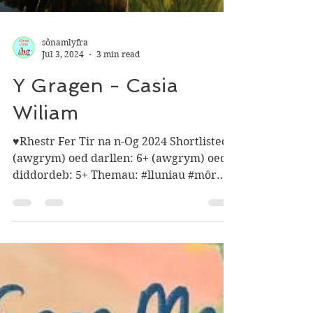
sônamlyfra
Jul 3, 2024
3 min read
Y Gragen - Casia
Wiliam
♥︎Rhestr Fer Tir na n-Og 2024 Shortlisted♥︎
(awgrym) oed darllen: 6+ (awgrym) oed
diddordeb: 5+ Themau: #lluniau #môr
#natur #cerdd #odl...