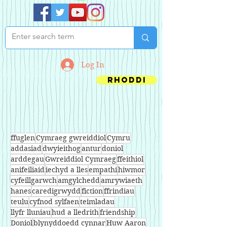
Log In
Rhoddi
ffuglen
Cymraeg gwreiddiol
Cymru
addasiad
dwyieithog
antur
doniol
arddegau
Gwreiddiol Cymraeg
ffeithiol
anifeiliaid
iechyd a lles
empathi
hiwmor
cyfeillgarwch
amgylchedd
amrywiaeth
hanes
caredigrwydd
fiction
ffrindiau
teulu
cyfnod sylfaen
teimladau
llyfr lluniau
hud a lledrith
friendship
Doniol
blynyddoedd cynnar
Huw Aaron