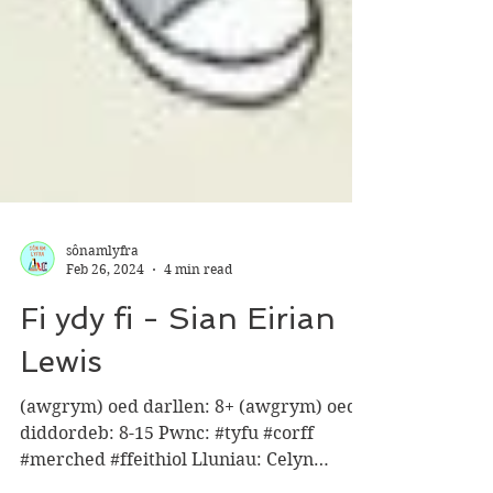
sônamlyfra
Feb 26, 2024
4 min read
Fi ydy fi - Sian Eirian
Lewis
(awgrym) oed darllen: 8+ (awgrym) oed
diddordeb: 8-15 Pwnc: #tyfu #corff