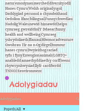
natur
emosiynau
merched
diversity
odli
Hanes Cymru
Welsh original
ysgol
Datblygiad personol a chymdeithasol
Oedolion Ifanc
bilingual
Funny
chwedlau
Nadolig
Wales
newid hinsawdd
helpu
cymraeg gwreiddiol
Y Ddaear
funny
health and wellbeing
Cymraeg
ysbrydoliaeth
ffantasi
Hiwmor
adventure
Gwobrau Tir na n-Og
dirgel
humour
hanes cymru
Dwyieithog
cariad
tyfu i fyny
Enwogion
animals
LGBTQ+
anabledd
amaethyddiaeth
y corff
teens
rhyw
cynhwysiad
llyfr cardfwrdd
TNNO23
environment
Adolygiadau
Adolygiadau
Popeth/All