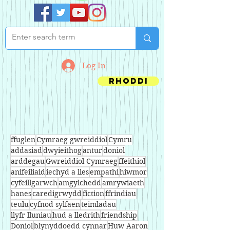
Log In
Rhoddi
ffuglen
Cymraeg gwreiddiol
Cymru
addasiad
dwyieithog
antur
doniol
arddegau
Gwreiddiol Cymraeg
ffeithiol
anifeiliaid
iechyd a lles
empathi
hiwmor
cyfeillgarwch
amgylchedd
amrywiaeth
hanes
caredigrwydd
fiction
ffrindiau
teulu
cyfnod sylfaen
teimladau
llyfr lluniau
hud a lledrith
friendship
Doniol
blynyddoedd cynnar
Huw Aaron