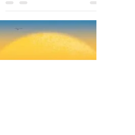
#merched #ffeithiol Lluniau: Celyn
Hunt...