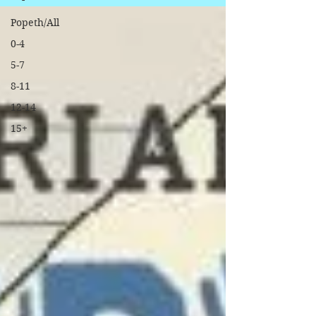
Popeth/All
0-4
5-7
8-11
12-14
15+