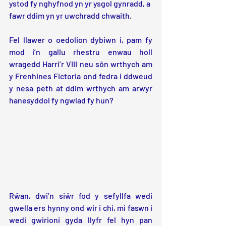
ystod fy nghyfnod yn yr ysgol gynradd, a 
fawr ddim yn yr uwchradd chwaith.
Fel llawer o oedolion dybiwn i, pam fy 
mod i’n gallu rhestru enwau holl 
wragedd Harri’r VIII neu sôn wrthych am 
y Frenhines Fictoria ond fedra i ddweud 
y nesa peth at ddim wrthych am arwyr 
hanesyddol fy ngwlad fy hun?
Rŵan, dwi’n siŵr fod y sefyllfa wedi 
gwella ers hynny ond wir i chi, mi faswn i 
wedi gwirioni gyda llyfr fel hyn pan 