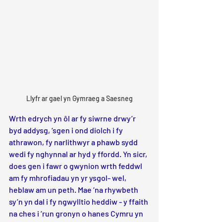
Llyfr ar gael yn Gymraeg a Saesneg
Wrth edrych yn ôl ar fy siwrne drwy’r 
byd addysg, ‘sgen i ond diolch i fy 
athrawon, fy narlithwyr a phawb sydd 
wedi fy nghynnal ar hyd y ffordd. Yn sicr, 
does gen i fawr o gwynion wrth feddwl 
am fy mhrofiadau yn yr ysgol- wel, 
heblaw am un peth. Mae ‘na rhywbeth 
sy’n yn dal i fy ngwylltio heddiw - y ffaith 
na ches i ‘run gronyn o hanes Cymru yn 