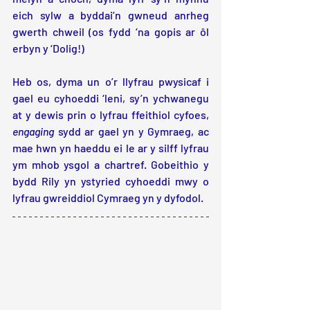
eich sylw a byddai’n gwneud anrheg 
gwerth chweil (os fydd ‘na gopis ar ôl 
erbyn y ‘Dolig!)
Heb os, dyma un o’r llyfrau pwysicaf i 
gael eu cyhoeddi ‘leni, sy’n ychwanegu 
at y dewis prin o lyfrau ffeithiol cyfoes, 
engaging 
sydd ar gael yn y Gymraeg, ac 
mae hwn yn haeddu ei le ar y silff lyfrau 
ym mhob ysgol a chartref. Gobeithio y 
bydd Rily yn ystyried cyhoeddi mwy o 
lyfrau gwreiddiol Cymraeg yn y dyfodol. 