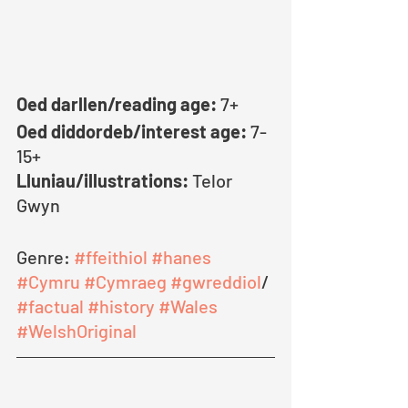
Oed darllen/reading age:
 7+
Oed diddordeb/interest age:
 7-
15+
Lluniau/illustrations:
 Telor 
Gwyn
Genre: 
#ffeithiol
#hanes
#Cymru
#Cymraeg
#gwreddiol
/ 
#factual
#history
#Wales
#WelshOriginal