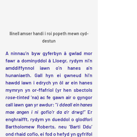
llinell amser handi i roi popeth mewn cyd-
destun
A ninnau’n byw gyferbyn â gwlad mor 
fawr a dominyddol â Lloegr, rydym ni’n 
amddiffynnol iawn o’n hanes a’n 
hunaniaeth. Gall hyn ei gwneud hi’n 
hawdd iawn i edrych yn ôl ar ein hanes 
mymryn yn or-ffafriol (yr hen sbectols 
rose-tinted 
‘na) ac fe gawn air o gyngor 
call iawn gan yr awdur: “
i ddeall ein hanes 
mae angen i ni gofio’r da a’r drwg!”
 Er 
enghraifft, rydym yn dueddol o glodfori 
Bartholomew Roberts, neu ‘Barti Ddu’ 
ond rhaid cofio, ei fod o hefyd yn gyfrifol 