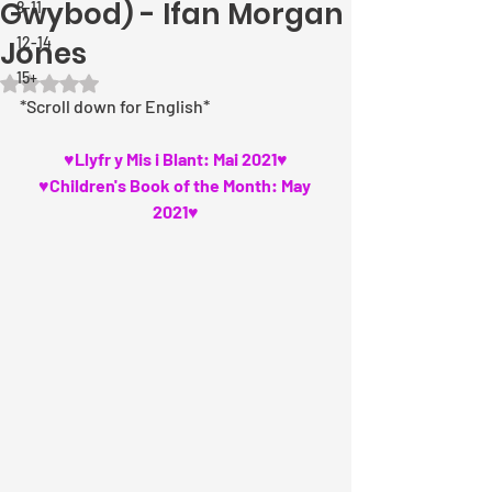
Gwybod) - Ifan Morgan
8-11
12-14
Jones
15+
Rated NaN out of 5 stars.
*Scroll down for English*
♥Llyfr y Mis i Blant: Mai 2021♥
♥Children's Book of the Month: May 
2021♥