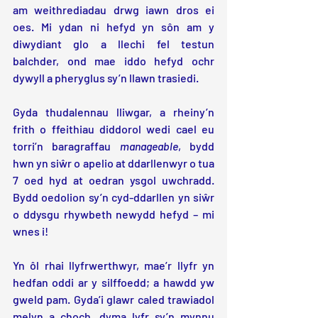
am weithrediadau drwg iawn dros ei 
oes. Mi ydan ni hefyd yn sôn am y 
diwydiant glo a llechi fel testun 
balchder, ond mae iddo hefyd ochr 
dywyll a pheryglus sy’n llawn trasiedi.
Gyda thudalennau lliwgar, a rheiny’n 
frith o ffeithiau diddorol wedi cael eu 
torri’n baragraffau 
manageable
, bydd 
hwn yn siŵr o apelio at ddarllenwyr o tua 
7 oed hyd at oedran ysgol uwchradd. 
Bydd oedolion sy’n cyd-ddarllen yn siŵr 
o ddysgu rhywbeth newydd hefyd – mi 
wnes i!
Yn ôl rhai llyfrwerthwyr, mae’r llyfr yn 
hedfan oddi ar y silffoedd; a hawdd yw 
gweld pam. Gyda’i glawr caled trawiadol 
melyn a choch, dyma lyfr sy’n mynnu 