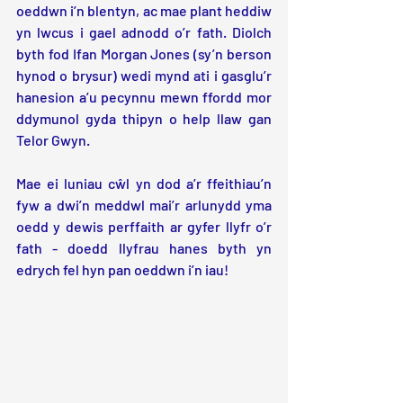
oeddwn i’n blentyn, ac mae plant heddiw 
yn lwcus i gael adnodd o’r fath. Diolch 
byth fod Ifan Morgan Jones (sy’n berson 
hynod o brysur) wedi mynd ati i gasglu’r 
hanesion a’u pecynnu mewn ffordd mor 
ddymunol gyda thipyn o help llaw gan 
Telor Gwyn.
Mae ei luniau cŵl yn dod a’r ffeithiau’n 
fyw a dwi’n meddwl mai’r arlunydd yma 
oedd y dewis perffaith ar gyfer llyfr o’r 
fath - doedd llyfrau hanes byth yn 
edrych fel hyn pan oeddwn i’n iau!