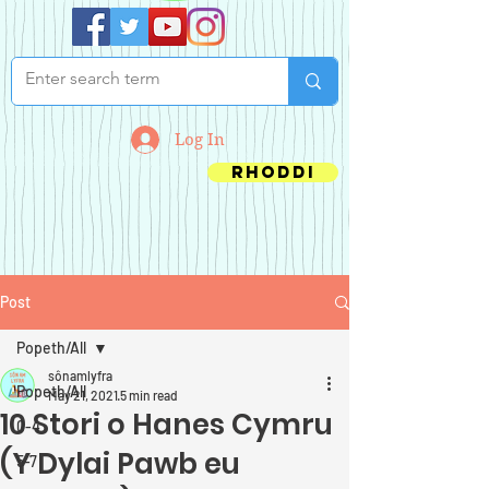
Log In
Rhoddi
Post
Popeth/All
sônamlyfra
Popeth/All
May 21, 2021
5 min read
10 Stori o Hanes Cymru
0-4
(Y Dylai Pawb eu
5-7