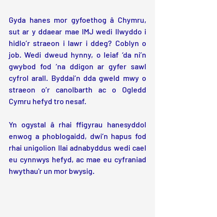
Gyda hanes mor gyfoethog â Chymru, 
sut ar y ddaear mae IMJ wedi llwyddo i 
hidlo’r straeon i lawr i ddeg? Coblyn o 
job. Wedi dweud hynny, o leiaf ‘da ni’n 
gwybod fod ‘na ddigon ar gyfer sawl 
cyfrol arall. Byddai’n dda gweld mwy o 
straeon o’r canolbarth ac o Ogledd 
Cymru hefyd tro nesaf. 
Yn ogystal â rhai ffigyrau hanesyddol 
enwog a phoblogaidd, dwi’n hapus fod 
rhai unigolion llai adnabyddus wedi cael 
eu cynnwys hefyd, ac mae eu cyfraniad 
hwythau'r un mor bwysig.