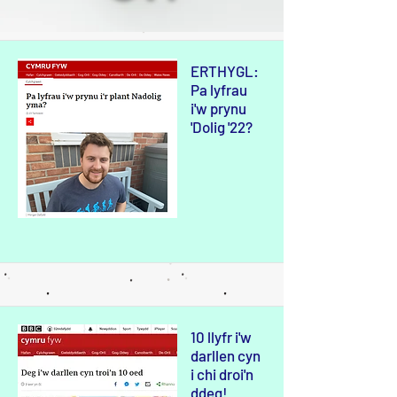
ERTHYGL:
Pa lyfrau
i'w prynu
'Dolig '22?
10 llyfr i'w
darllen cyn
i chi droi'n
ddeg!