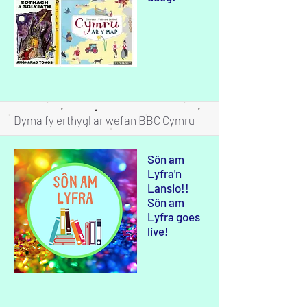
Mwy - More
Dyma fy erthygl ar wefan BBC Cymru
Fyw
Sôn am
Lyfra'n
Lansio!!
Sôn am
Lyfra goes
live!
Mwy - More