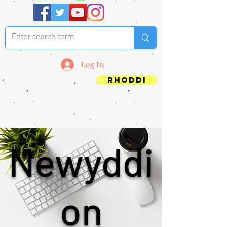
Log In
Rhoddi
Newyddi
on