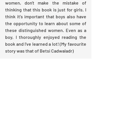
women, don't make the mistake of 
thinking that this book is just for girls. I 
think it's important that boys also have 
the opportunity to learn about some of 
these distinguished women. Even as a 
boy, I thoroughly enjoyed reading the 
book and I've learned a lot! (My favourite 
story was that of Betsi Cadwaladr)
The book would make an excellent gift, 
or a powerful teaching tool  to show that 
there's no limit to what women can 
achieve. Aim for the stars! I'm certain 
that this book will inspire and encourage 
a new generation of highly skilled 
females, from the arts to the sciences! 
The book's only disadvantage is that it's 
only got room for 14 girls. They'll just 
have to write another one then, won't 