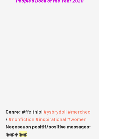
People's Book of the Year 2020
Genre: #
ffeithiol 
#ysbrydoli
#merched
/ 
#nonfiction
#inspirational
#women
Negeseuon positif/positive messages: 
◉◉◉
◉◉