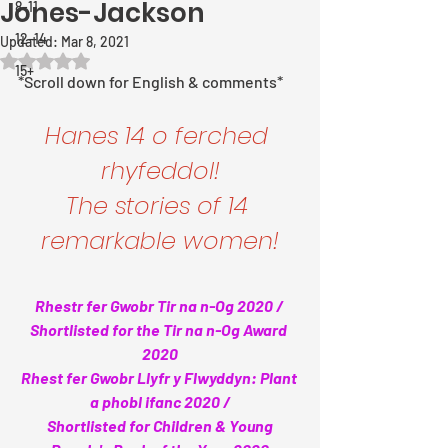
Jones-Jackson
8-11
12-14
Updated:
Mar 8, 2021
Rated NaN out of 5 stars.
15+
*Scroll down for English & comments*
Hanes 14 o ferched 
rhyfeddol!
The stories of 14 
remarkable women!
Rhestr fer Gwobr Tir na n-Og 2020 / 
Shortlisted for the Tir na n-Og Award 
2020
Rhest fer Gwobr Llyfr y Flwyddyn: Plant 
a phobl ifanc 2020 /
 Shortlisted for Children & Young 