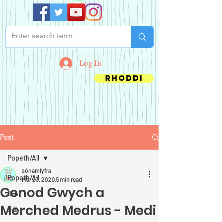
Log In
Rhoddi
Post
Popeth/All
sônamlyfra
Popeth/All
Mar 23, 2020
5 min read
Genod Gwych a
0-4
Merched Medrus - Medi
5-7