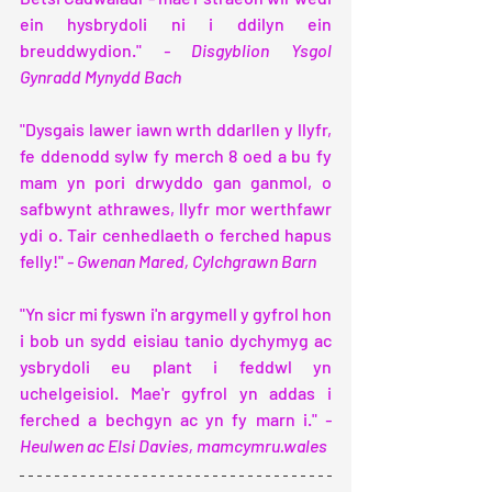
ein hysbrydoli ni i ddilyn ein 
breuddwydion." 
- Disgyblion Ysgol 
Gynradd Mynydd Bach
"Dysgais lawer iawn wrth ddarllen y llyfr, 
fe ddenodd sylw fy merch 8 oed a bu fy 
mam yn pori drwyddo gan ganmol, o 
safbwynt athrawes, llyfr mor werthfawr 
ydi o. Tair cenhedlaeth o ferched hapus 
felly!" 
- Gwenan Mared, Cylchgrawn Barn
"Yn sicr mi fyswn i'n argymell y gyfrol hon 
i bob un sydd eisiau tanio dychymyg ac 
ysbrydoli eu plant i feddwl yn 
uchelgeisiol. Mae'r gyfrol yn addas i 
ferched a bechgyn ac yn fy marn i." 
- 
Heulwen ac Elsi Davies, mamcymru.wales