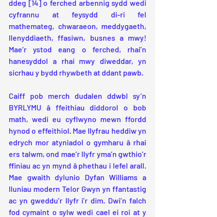
ddeg [14] o ferched arbennig sydd wedi 
cyfrannu at feysydd di-ri fel 
mathemateg, chwaraeon, meddygaeth, 
llenyddiaeth, ffasiwn, busnes a mwy! 
Mae’r ystod eang o ferched, rhai’n 
hanesyddol a rhai mwy diweddar, yn 
sicrhau y bydd rhywbeth at ddant pawb.
Caiff pob merch dudalen ddwbl sy’n 
BYRLYMU â ffeithiau diddorol o bob 
math, wedi eu cyflwyno mewn ffordd 
hynod o effeithiol. Mae llyfrau heddiw yn 
edrych mor atyniadol o gymharu â rhai 
ers talwm, ond mae’r llyfr yma’n gwthio’r 
ffiniau ac yn mynd â phethau i lefel arall. 
Mae gwaith dylunio Dyfan Williams a 
lluniau modern Telor Gwyn yn ffantastig 
ac yn gweddu’r llyfr i’r dim. Dwi’n falch 
fod cymaint o sylw wedi cael ei roi at y 