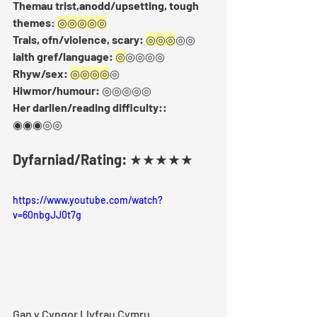
Themau trist,anodd/upsetting, tough 
themes
: 
◎◎◎◎◎
Trais, ofn/violence, scary:
◎◎◎
◎◎  
Iaith gref/language: 
◎
◎◎◎◎ 
Rhyw/sex:
◎◎◎◎
◎ 
Hiwmor/humour:
 ◎◎◎◎◎
Her darllen/reading difficulty::
◉◉◉◎◎ 
Dyfarniad/Rating:
 ★★★★★
https://www.youtube.com/watch?
v=60nbgJJ0t7g
Gan y Cyngor Llyfrau Cymru