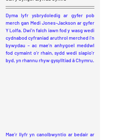
Dyma lyfr ysbrydoledig ar gyfer pob 
merch gan Medi Jones-Jackson ar gyfer 
Y Lolfa. Dwi’n falch iawn fod y wasg wedi 
cydnabod cyfraniad aruthrol merched i’n 
bywydau – ac mae’n anhygoel meddwl 
fod cymaint o’r rhain, sydd wedi siapio’r 
byd, yn rhannu rhyw gysylltiad â Chymru.
Mae’r llyfr yn canolbwyntio ar bedair ar 