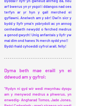
Byddai’r llyfr yn gwneud anrheg da, neu 
arf bwerus yn yr ysgol i ddangos nad oes 
terfyn ar yr hyn y gall merched ei 
gyflawni. Anelwch am y sêr! Dwi’n sicr y 
bydd y llyfr yma’n ysbrydoli ac yn annog 
cenhedlaeth newydd o ferched medrus 
a genod gwych! Unig anfantais y llyfr yw 
mai dim ond hanes 14 merch sydd yno!!
Bydd rhaid cyhoeddi cyfrol arall, felly!
Dyma beth mae eraill yn ei 
ddweud am y gyfrol:
"Rydyn ni gyd wir wedi mwynhau dysgu 
am y menywod medrus a phwerus, yn 
enwedig- Angharad Tomos, Jade Jones, 
Betsi Cadwaladr - mae'r straeon wir wedi 