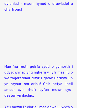
dyluniad - maen hynod o drawiadol a 
chyffrous!
Mae ‘na restr geirfa sydd o gymorth i 
ddysgwyr ac yng nghefn y llyfr mae llu o 
weithgareddau difyr i gadw unrhyw un 
yn brysur am oriau! Ceir hefyd linell 
amser sy’n rhoi’r cyfan mewn cyd-
destun yn daclus.
Y tu mewn i’r cloriau mae enwau llwyth o 