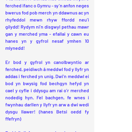
ferched ifanc o Gymru - sy’n anfon neges 
bwerus fod pob merch yn ddawnus ac yn 
rhyfeddol mewn rhyw ffordd neu’i 
gilydd! Rydym ni’n disgwyl pethau mawr 
gan y merched yma - efallai y cawn eu 
hanes yn y gyfrol nesaf ymhen 10 
mlynedd!
Er bod y gyfrol yn canolbwyntio ar 
ferched, peidiwch â meddwl fod y llyfr yn 
addas i ferched yn unig. Dwi’n meddwl ei 
bod yn bwysig fod bechgyn hefyd yn 
cael y cyfle i ddysgu am rai o’r merched 
nodedig hyn. Fel bachgen, fe wnes i 
fwynhau darllen y llyfr yn arw a dwi wedi 
dysgu llawer! (hanes Betsi oedd fy 
ffefryn)