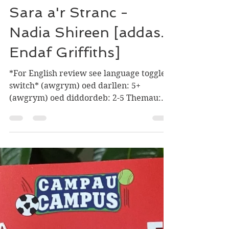
sônamlyfra
Aug 5, 2023
3 min read
Sara a'r Stranc -
Nadia Shireen [addas.
Endaf Griffiths]
*For English review see language toggle
switch* (awgrym) oed darllen: 5+
(awgrym) oed diddordeb: 2-5 Themau:
#emosiynau #iechydalles...