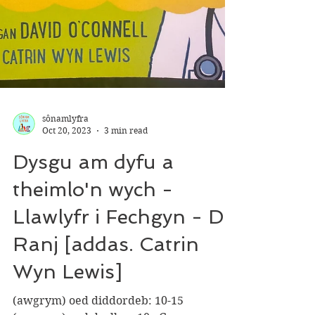
sônamlyfra
Oct 20, 2023
3 min read
Dysgu am dyfu a
theimlo'n wych -
Llawlyfr i Fechgyn - Dr.
Ranj [addas. Catrin