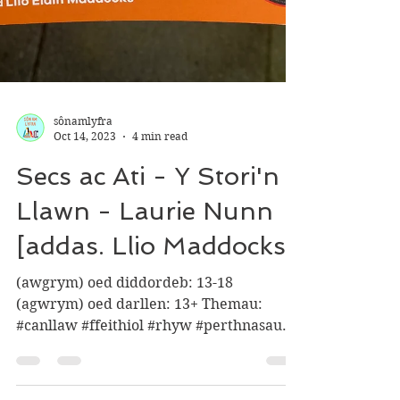
sônamlyfra
Oct 14, 2023
4 min read
Secs ac Ati - Y Stori'n
Llawn - Laurie Nunn
[addas. Llio Maddocks]
(awgrym) oed diddordeb: 13-18