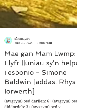
sônamlyfra
Mar 26, 2024
3 min read
Mae gan Mam Lwmp:
Llyfr lluniau sy’n helpu
i esbonio - Simone
Baldwin [addas. Rhys
Iorwerth]