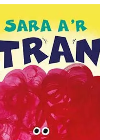
(agwrym) oed darllen: 13+ Themau:
#canllaw #ffeithiol #rhyw #perthnasau
#iechydalles Canllaw oed: 14+ (medd...