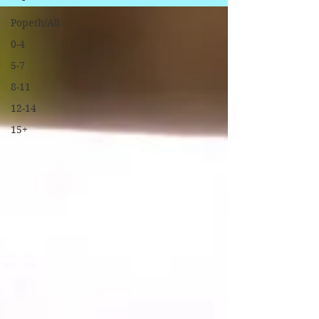
Popeth/All
0-4
5-7
8-11
12-14
15+