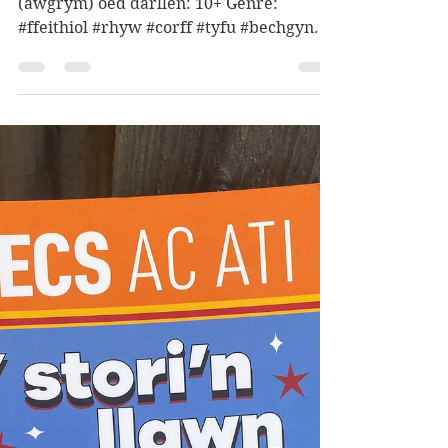
Wyn Lewis]
(awgrym) oed diddordeb: 10-15
(awgrym) oed darllen: 10+ Genre:
#ffeithiol #rhyw #corff #tyfu #bechgyn
#addasiad Darluniau: David O'Connell...