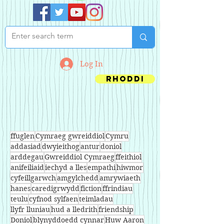
Log In
Rhoddi
ffuglen
Cymraeg gwreiddiol
Cymru
addasiad
dwyieithog
antur
doniol
arddegau
Gwreiddiol Cymraeg
ffeithiol
anifeiliaid
iechyd a lles
empathi
hiwmor
cyfeillgarwch
amgylchedd
amrywiaeth
hanes
caredigrwydd
fiction
ffrindiau
teulu
cyfnod sylfaen
teimladau
llyfr lluniau
hud a lledrith
friendship
Doniol
blynyddoedd cynnar
Huw Aaron