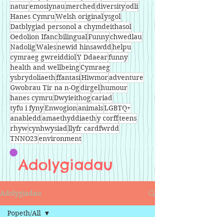
natur
emosiynau
merched
diversity
odli
Hanes Cymru
Welsh original
ysgol
Datblygiad personol a chymdeithasol
Oedolion Ifanc
bilingual
Funny
chwedlau
Nadolig
Wales
newid hinsawdd
helpu
cymraeg gwreiddiol
Y Ddaear
funny
health and wellbeing
Cymraeg
ysbrydoliaeth
ffantasi
Hiwmor
adventure
Gwobrau Tir na n-Og
dirgel
humour
hanes cymru
Dwyieithog
cariad
tyfu i fyny
Enwogion
animals
LGBTQ+
anabledd
amaethyddiaeth
y corff
teens
rhyw
cynhwysiad
llyfr cardfwrdd
TNNO23
environment
Adolygiadau
Adolygiadau
Popeth/All