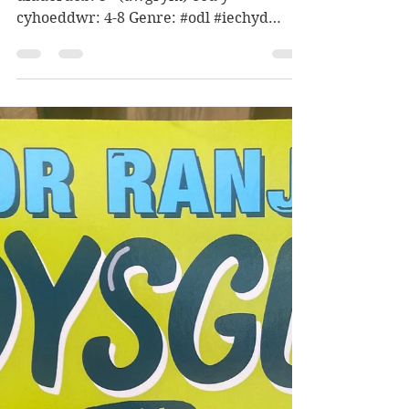
(awgrym) oed darllen: 6+ (awgrym) oed
diddordeb: 3+ (awgrym) oed y
cyhoeddwr: 4-8 Genre: #odl #iechyd
#salwch #cancr Lluniau: Caroline...