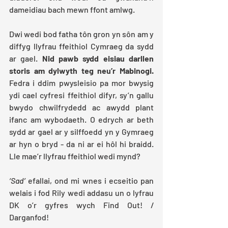
dameidiau bach mewn ffont amlwg.
Dwi wedi bod fatha tôn gron yn sôn am y 
diffyg llyfrau ffeithiol Cymraeg da sydd 
ar gael. 
Nid pawb sydd eisiau darllen 
storis am dylwyth teg neu’r Mabinogi.
Fedra i ddim pwysleisio pa mor bwysig 
ydi cael cyfresi ffeithiol difyr, sy’n gallu 
bwydo chwilfrydedd ac awydd plant 
ifanc am wybodaeth. O edrych ar beth 
sydd ar gael ar y silffoedd yn y Gymraeg 
ar hyn o bryd - da ni ar ei hôl hi braidd. 
Lle mae’r llyfrau ffeithiol wedi mynd?
‘Sad’
 efallai, ond mi wnes i ecseitio pan 
welais i fod Rily wedi addasu un o lyfrau 
DK o’r gyfres wych Find Out! / 
Darganfod!