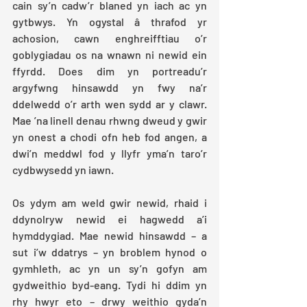
cain sy’n cadw’r blaned yn iach ac yn 
gytbwys. Yn ogystal â thrafod yr 
achosion, cawn enghreifftiau o’r 
goblygiadau os na wnawn ni newid ein 
ffyrdd. Does dim yn portreadu’r 
argyfwng hinsawdd yn fwy na’r 
ddelwedd o’r arth wen sydd ar y clawr. 
Mae ’na linell denau rhwng dweud y gwir 
yn onest a chodi ofn heb fod angen, a 
dwi’n meddwl fod y llyfr yma’n taro’r 
cydbwysedd yn iawn.
Os ydym am weld gwir newid, rhaid i 
ddynolryw newid ei hagwedd a’i 
hymddygiad. Mae newid hinsawdd – a 
sut i’w ddatrys – yn broblem hynod o 
gymhleth, ac yn un sy’n gofyn am 
gydweithio byd-eang. Tydi hi ddim yn 
rhy hwyr eto – drwy weithio gyda’n 