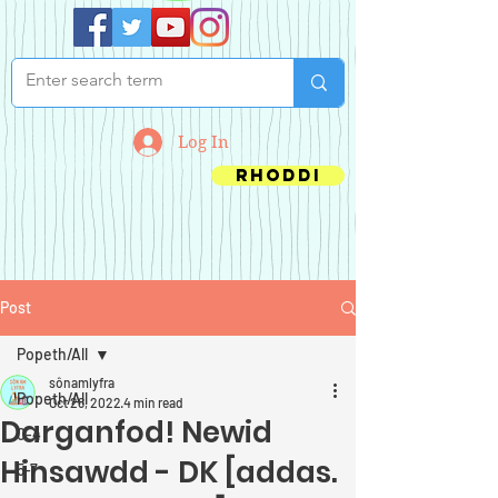
Log In
Rhoddi
Post
Popeth/All
sônamlyfra
Popeth/All
Oct 28, 2022
4 min read
Darganfod! Newid
0-4
Hinsawdd - DK [addas.
5-7