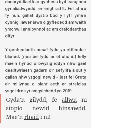
daearyddiaeth ar gynhesu byd eang neu 
gynaliadwyedd, er enghraifft. Fel athro 
fy hun, gallaf dystio bod y llyfr yma’n 
cynnig llawer iawn o gyfleoedd am waith 
ymchwil annibynnol ac am drafodaethau 
difyr. 
Y genhedlaeth nesaf fydd yn etifeddu’r 
blaned, (neu be fydd ar ôl ohoni!) felly 
mae’n hynod o bwysig iddyn nhw gael 
dealltwriaeth gadarn o’r sefyllfa a sut y 
gallan nhw ysgogi newid – jest fel Greta 
a’r miliynau o blant aeth ar streiciau 
ysgol dros yr amgylchedd yn 2019.
Gyda’n gilydd, fe 
allwn
 ni 
stopio newid hinsawdd. 
Mae’n 
rhaid
 i ni! 