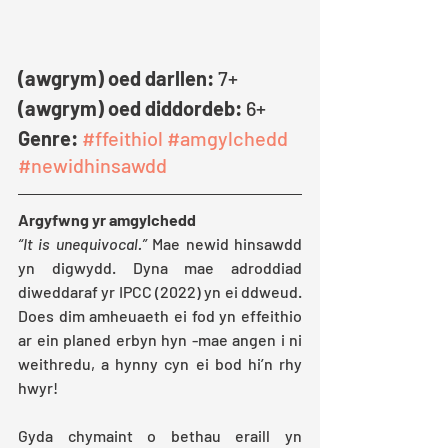
(awgrym) oed darllen: 
7+
(awgrym) oed diddordeb:
 6+
Genre:
#ffeithiol
#amgylchedd
#newidhinsawdd
Argyfwng yr amgylchedd
“It is unequivocal.”
 Mae newid hinsawdd 
yn digwydd. Dyna mae adroddiad 
diweddaraf yr IPCC (2022) yn ei ddweud. 
Does dim amheuaeth ei fod yn effeithio 
ar ein planed erbyn hyn -mae angen i ni 
weithredu, a hynny cyn ei bod hi’n rhy 
hwyr!
Gyda chymaint o bethau eraill yn 