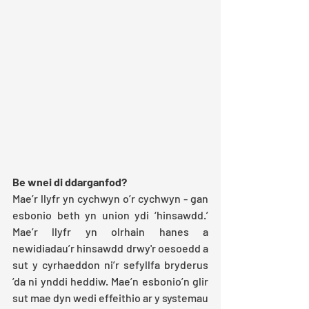
Be wnei di ddarganfod?
Mae’r llyfr yn cychwyn o’r cychwyn - gan 
esbonio beth yn union ydi ‘hinsawdd.’ 
Mae’r llyfr yn olrhain hanes a 
newidiadau’r hinsawdd drwy'r oesoedd a 
sut y cyrhaeddon ni’r sefyllfa bryderus 
’da ni ynddi heddiw. Mae’n esbonio’n glir 
sut mae dyn wedi effeithio ar y systemau 