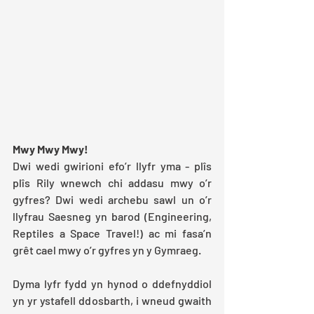
Mwy Mwy Mwy!
Dwi wedi gwirioni efo’r llyfr yma - plîs 
plîs Rily wnewch chi addasu mwy o’r 
gyfres? Dwi wedi archebu sawl un o’r 
llyfrau Saesneg yn barod (Engineering, 
Reptiles a Space Travel!) ac mi fasa’n 
grêt cael mwy o’r gyfres yn y Gymraeg. 
Dyma lyfr fydd yn hynod o ddefnyddiol 
yn yr ystafell ddosbarth, i wneud gwaith 