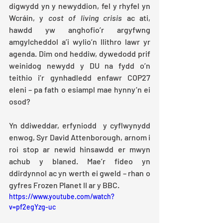
digwydd yn y newyddion, fel y rhyfel yn 
Wcráin, y 
cost of living crisis
 ac ati, 
hawdd yw anghofio’r argyfwng 
amgylcheddol a’i wylio’n llithro lawr yr 
agenda. Dim ond heddiw, dywedodd prif 
weinidog newydd y DU na fydd o’n 
teithio i’r gynhadledd enfawr COP27 
eleni – pa fath o esiampl mae hynny’n ei 
osod? 
Yn ddiweddar, erfyniodd  y cyflwynydd 
enwog, Syr David Attenborough, arnom i 
roi stop ar newid hinsawdd er mwyn 
achub y blaned. Mae’r fideo yn 
ddirdynnol ac yn werth ei gweld – rhan o 
gyfres Frozen Planet II ar y BBC.
https://www.youtube.com/watch?
v=pf2egYzg-uc