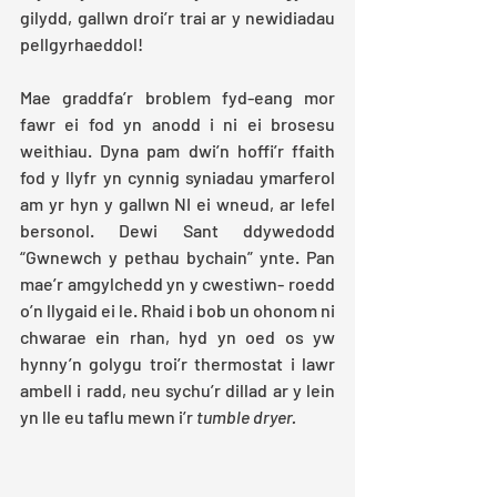
gilydd, gallwn droi’r trai ar y newidiadau 
pellgyrhaeddol! 
Mae graddfa’r broblem fyd-eang mor 
fawr ei fod yn anodd i ni ei brosesu 
weithiau. Dyna pam dwi’n hoffi’r ffaith 
fod y llyfr yn cynnig syniadau ymarferol 
am yr hyn y gallwn NI ei wneud, ar lefel 
bersonol. Dewi Sant ddywedodd 
“Gwnewch y pethau bychain” ynte. Pan 
mae’r amgylchedd yn y cwestiwn- roedd 
o’n llygaid ei le. Rhaid i bob un ohonom ni 
chwarae ein rhan, hyd yn oed os yw 
hynny’n golygu troi’r thermostat i lawr 
ambell i radd, neu sychu’r dillad ar y lein 
yn lle eu taflu mewn i’r 
tumble dryer. 