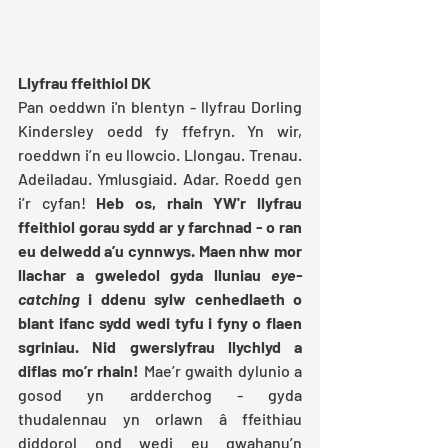
Llyfrau ffeithiol DK
Pan oeddwn i'n blentyn - llyfrau Dorling 
Kindersley oedd fy ffefryn. Yn wir, 
roeddwn i’n eu llowcio. Llongau. Trenau. 
Adeiladau. Ymlusgiaid. Adar. Roedd gen 
i’r cyfan! 
Heb os, rhain YW'r llyfrau 
ffeithiol gorau sydd ar y farchnad - o ran 
eu delwedd a’u cynnwys. Maen nhw mor 
llachar a gweledol gyda lluniau 
eye-
catching
 i ddenu sylw cenhedlaeth o 
blant ifanc sydd wedi tyfu i fyny o flaen 
sgriniau. Nid gwerslyfrau llychlyd a 
diflas mo’r rhain!
 Mae’r gwaith dylunio a 
gosod yn ardderchog - gyda 
thudalennau yn orlawn â ffeithiau 
diddorol ond wedi eu gwahanu’n 