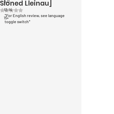
Sioned Lleinau]
8-11
12-14
Rated NaN out of 5 stars.
*For English review, see language 
15+
toggle switch*