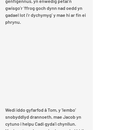
genfigennus, yn enwedig petai’n 
gwisgo’r ‘ffrog goch dynn nad oedd yn 
gadael lot i’r dychymyg’ y mae hi ar fin ei 
phrynu.
Wedi iddo gyfarfod â Tom, y ‘lembo’ 
snobyddlyd drannoeth, mae Jacob yn 
cytuno i helpu Cadi gyda’i chynllun. 