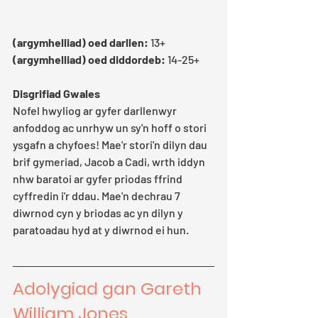
(argymhelliad) oed darllen: 
13+
(argymhelliad) oed diddordeb: 
14-25+
Disgrifiad Gwales
Nofel hwyliog ar gyfer darllenwyr 
anfoddog ac unrhyw un sy'n hoff o stori 
ysgafn a chyfoes! Mae'r stori'n dilyn dau 
brif gymeriad, Jacob a Cadi, wrth iddyn 
nhw baratoi ar gyfer priodas ffrind 
cyffredin i'r ddau. Mae'n dechrau 7 
diwrnod cyn y briodas ac yn dilyn y 
paratoadau hyd at y diwrnod ei hun.
Adolygiad gan Gareth 
William Jones