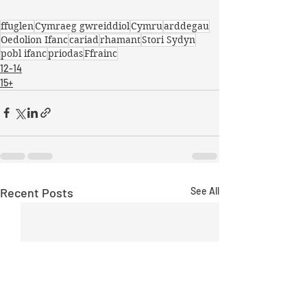
ffuglen
Cymraeg gwreiddiol
Cymru
arddegau
Oedolion Ifanc
cariad
rhamant
Stori Sydyn
pobl ifanc
priodas
Ffrainc
12-14
15+
Recent Posts
See All