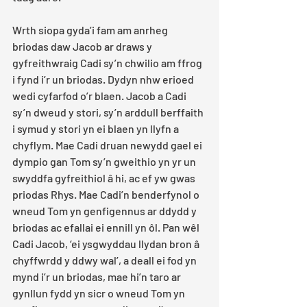
Wrth siopa gyda’i fam am anrheg 
briodas daw Jacob ar draws y 
gyfreithwraig Cadi sy’n chwilio am ffrog 
i fynd i’r un briodas. Dydyn nhw erioed 
wedi cyfarfod o’r blaen. Jacob a Cadi 
sy’n dweud y stori, sy’n arddull berffaith 
i symud y stori yn ei blaen yn llyfn a 
chyflym. Mae Cadi druan newydd gael ei 
dympio gan Tom sy’n gweithio yn yr un 
swyddfa gyfreithiol â hi, ac ef yw gwas 
priodas Rhys. Mae Cadi’n benderfynol o 
wneud Tom yn genfigennus ar ddydd y 
briodas ac efallai ei ennill yn ôl. Pan wêl 
Cadi Jacob, ‘ei ysgwyddau llydan bron â 
chyffwrdd y ddwy wal’, a deall ei fod yn 
mynd i’r un briodas, mae hi’n taro ar 
gynllun fydd yn sicr o wneud Tom yn 