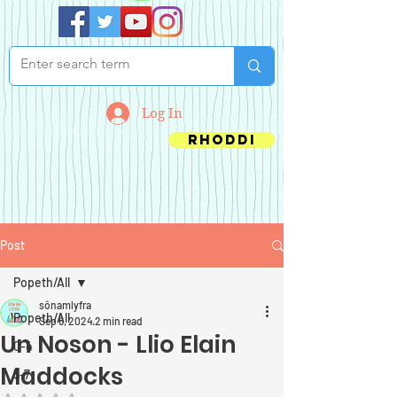
Log In
Rhoddi
Post
Popeth/All
sônamlyfra
Popeth/All
Sep 6, 2024
2 min read
Un Noson - Llio Elain
0-4
Maddocks
5-7