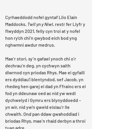
Cyrhaeddodd nofel gyntaf Llio Elain 
Maddocks, 
Twll yn y Niwl
, restr fer Llyfr y 
flwyddyn 2021, felly cyn troi at y nofel 
hon ry'ch chi’n gwybod eich bod yng 
nghwmni awdur medrus.
Mae’r stori, sy’n gafael ynoch chi o’r 
dechrau’n deg, yn cychwyn saith 
diwrnod cyn priodas Rhys. Mae ei gyfaill 
ers dyddiau'i blentyndod, sef Jacob, yn 
rhedeg hen garej ei dad yn Ffrainc ers ei 
fod yn ddeunaw oed ac nid yw wedi 
dychwelyd i Gymru ers blynyddoedd – 
yn wir, nid yw'n gweld eisiau’r lle 
chwaith. Ond pan ddaw gwahoddiad i 
briodas Rhys, mae’n rhaid derbyn a throi 
tuag adre.