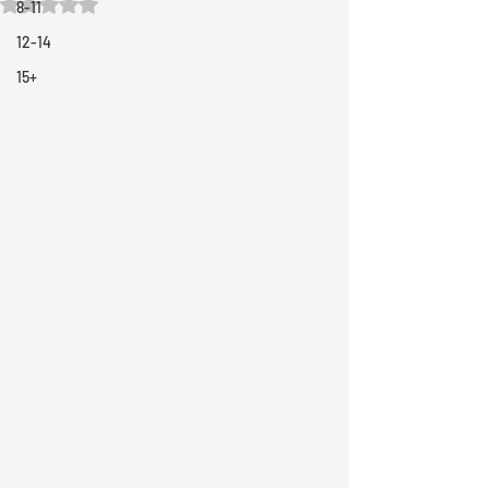
Rated NaN out of 5 stars.
8-11
12-14
15+