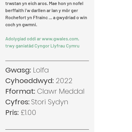
trwstan yn eich aros. Mae hon yn nofel 
berffaith i’w darllen ar lan y môr ger 
Rochefort yn Ffrainc ... a gwydriad o win 
coch yn gwmni.
Adolygiad oddi ar 
www.gwales.com
, 
trwy ganiatâd Cyngor Llyfrau Cymru
Gwasg:
 Lolfa
Cyhoeddwyd:
 2022
Fformat:
 Clawr Meddal
Cyfres: 
Stori Sydyn
Pris:
 £1.00