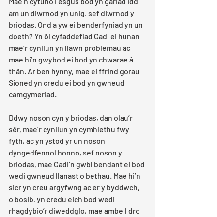
Mae’n cytuno i esgus bod yn gariad iddi 
am un diwrnod yn unig, sef diwrnod y 
briodas. Ond a yw ei benderfyniad yn un 
doeth? Yn ôl cyfaddefiad Cadi ei hunan 
mae’r cynllun yn llawn problemau ac 
mae hi’n gwybod ei bod yn chwarae â 
thân. Ar ben hynny, mae ei ffrind gorau 
Sioned yn credu ei bod yn gwneud 
camgymeriad.
Ddwy noson cyn y briodas, dan olau’r 
sêr, mae’r cynllun yn cymhlethu fwy 
fyth, ac yn ystod yr un noson 
dyngedfennol honno, sef noson y 
briodas, mae Cadi’n gwbl bendant ei bod 
wedi gwneud llanast o bethau. Mae hi’n 
sicr yn creu argyfwng ac er y byddwch, 
o bosib, yn credu eich bod wedi 
rhagdybio’r diweddglo, mae ambell dro 