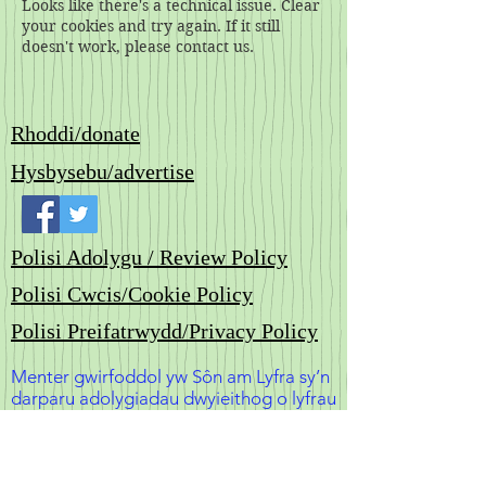
Looks like there's a technical issue. Clear
your cookies and try again. If it still
doesn't work, please contact us.
Rhoddi/donate
Hysbysebu/advertise
Polisi Adolygu / Review Policy
Polisi Cwcis/Cookie Policy
Polisi Preifatrwydd/Privacy Policy
Menter gwirfoddol yw Sôn am Lyfra sy’n
darparu adolygiadau dwyieithog o lyfrau
Cymraeg i blant a phobl ifanc. Bydd
hefyd yn cynnig llwyfan i sgyrsiau a
thrafodaethau am lyfrau. Rydym yn
gweithredu’n gwbl annibynnol ac yn