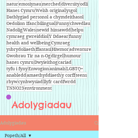
natur
emosiynau
merched
diversity
odli
Hanes Cymru
Welsh original
ysgol
Datblygiad personol a chymdeithasol
Oedolion Ifanc
bilingual
Funny
chwedlau
Nadolig
Wales
newid hinsawdd
helpu
cymraeg gwreiddiol
Y Ddaear
funny
health and wellbeing
Cymraeg
ysbrydoliaeth
ffantasi
Hiwmor
adventure
Gwobrau Tir na n-Og
dirgel
humour
hanes cymru
Dwyieithog
cariad
tyfu i fyny
Enwogion
animals
LGBTQ+
anabledd
amaethyddiaeth
y corff
teens
rhyw
cynhwysiad
llyfr cardfwrdd
TNNO23
environment
Adolygiadau
Adolygiadau
Popeth/All