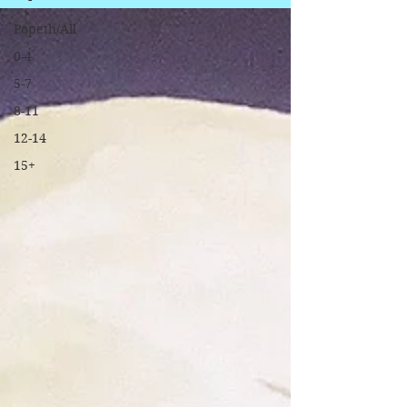
Popeth/All
0-4
5-7
8-11
12-14
15+