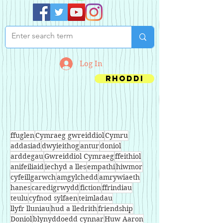
Log In
Rhoddi
ffuglen
Cymraeg gwreiddiol
Cymru
addasiad
dwyieithog
antur
doniol
arddegau
Gwreiddiol Cymraeg
ffeithiol
anifeiliaid
iechyd a lles
empathi
hiwmor
cyfeillgarwch
amgylchedd
amrywiaeth
hanes
caredigrwydd
fiction
ffrindiau
teulu
cyfnod sylfaen
teimladau
llyfr lluniau
hud a lledrith
friendship
Doniol
blynyddoedd cynnar
Huw Aaron