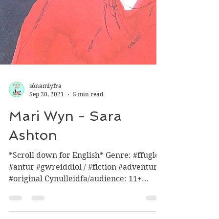
sônamlyfra
Sep 20, 2021
5 min read
Mari Wyn - Sara
Ashton
*Scroll down for English* Genre: #ffuglen
#antur #gwreiddiol / #fiction #adventure
#original Cynulleidfa/audience: 11+