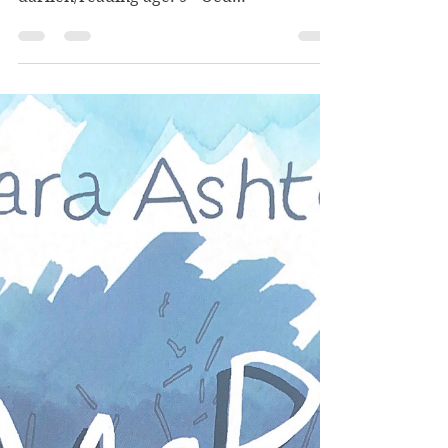
Gwobr Tir na n-Og 2022: Cynradd♥ Oed
darllen/reading age: 9+ Oed
diddordeb/interest age: 9-14 3...