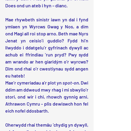
Does ond un ateb i hyn – dianc.
Mae rhywbeth sinistr iawn yn dal i fynd 
ymlaen yn Wyrcws Gwag y Nos, a dim 
ond Magi all roi stop arno. Beth mae Nyrs 
Jenat yn ceisio’i guddio? Fydd hi’n 
llwyddo i ddatgelu’r gyfrinach dywyll ac 
achub ei ffrindiau ’run pryd? Pwy sydd 
am wrando ar hen giaridým o’r wyrcws? 
Dim ond rhai o’r cwestiynau sydd angen 
eu hateb!
Mae’r cymeriadau a’r plot yn 
spot-on
. Dwi 
ddim am ddweud mwy rhag i mi sbwylio’r 
stori, ond wir i chi, rhowch gynnig arni. 
Athrawon Cymru – plîs dewiswch hon fel 
eich nofel ddosbarth.
Oherwydd rhai themâu ’chydig yn dywyll, 