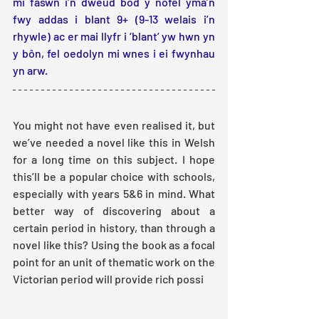
mi faswn i’n dweud bod y nofel yma’n 
fwy addas i blant 9+ (9-13 welais i’n 
rhywle) ac er mai llyfr i ‘blant’ yw hwn yn 
y bôn, fel oedolyn mi wnes i ei fwynhau 
yn arw. 
You might not have even realised it, but 
we’ve needed a novel like this in Welsh 
for a long time on this subject. I hope 
this’ll be a popular choice with schools, 
especially with years 5&6 in mind. What 
better way of discovering about a 
certain period in history, than through a 
novel like this? Using the book as a focal 
point for an unit of thematic work on the 
Victorian period will provide rich possi