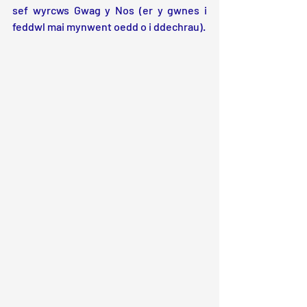
sef wyrcws Gwag y Nos (er y gwnes i 
feddwl mai mynwent oedd o i ddechrau).