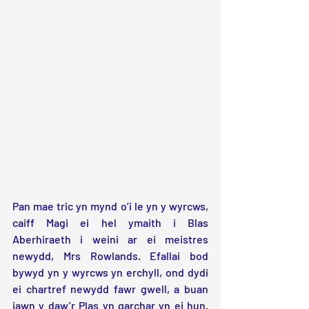
Pan mae tric yn mynd o’i le yn y wyrcws, 
caiff Magi ei hel ymaith i Blas 
Aberhiraeth i weini ar ei meistres 
newydd, Mrs Rowlands. Efallai bod 
bywyd yn y wyrcws yn erchyll, ond dydi 
ei chartref newydd fawr gwell, a buan 
iawn y daw’r Plas yn garchar yn ei hun. 