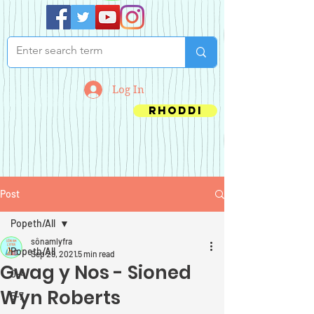
Log In
Rhoddi
Post
Popeth/All
sônamlyfra
Popeth/All
Sep 29, 2021
5 min read
Gwag y Nos - Sioned
0-4
Wyn Roberts
5-7