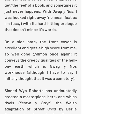
get ‘the feel’ of a book, and sometimes it 
just never happens. With 
Gwag y Nos
, I 
was hooked right away (no mean feat as 
I’m fussy) with its hard-hitting prologue 
that doesn’t mince it’s words.
On a side note, the front cover is 
excellent and gets a high score from me, 
so well done @almon once again! It 
conveys the creepy qualities of the hell-
on- earth which is Gwag y Nos 
workhouse (although I have to say I 
initially thought that it was a cemetery).
Sioned Wyn Roberts has undoubtedly 
created a masterpiece here, one which 
rivals 
Plentyn y Stryd
, the Welsh 
adaptation of 
Street Child 
by Berlie 