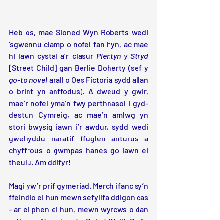
Heb os, mae Sioned Wyn Roberts wedi 
’sgwennu clamp o nofel fan hyn, ac mae 
hi lawn cystal a’r clasur 
Plentyn y Stryd
[Street Child] gan Berlie Doherty (sef y 
go-to novel
 arall o Oes Fictoria sydd allan 
o brint yn anffodus). A dweud y gwir, 
mae’r nofel yma’n fwy perthnasol i gyd-
destun Cymreig, ac mae’n amlwg yn 
stori bwysig iawn i’r awdur, sydd wedi 
gwehyddu naratif ffuglen anturus a 
chyffrous o gwmpas hanes go iawn ei 
theulu. Am ddifyr!
Magi yw’r prif gymeriad. Merch ifanc sy’n 
ffeindio ei hun mewn sefyllfa ddigon cas 
- ar ei phen ei hun, mewn wyrcws o dan 