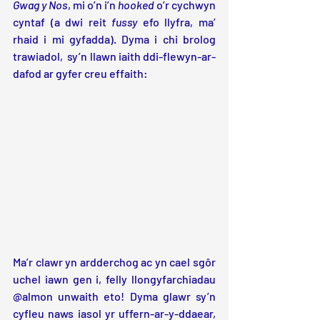
Gwag y Nos
, mi o’n i’n 
hooked
 o’r cychwyn 
cyntaf (a dwi reit 
fussy
 efo llyfra, ma’ 
rhaid i mi gyfadda). Dyma i chi brolog 
trawiadol,  sy’n llawn iaith ddi-flewyn-ar-
dafod ar gyfer creu effaith:
Ma’r clawr yn ardderchog ac yn cael sgôr 
uchel iawn gen i, felly llongyfarchiadau 
@almon unwaith eto! Dyma glawr sy’n 
cyfleu naws iasol yr uffern-ar-y-ddaear, 