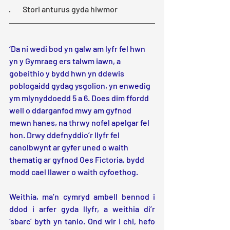
·        Stori anturus gyda hiwmor
‘Da ni wedi bod yn galw am lyfr fel hwn 
yn y Gymraeg ers talwm iawn, a 
gobeithio y bydd hwn yn ddewis 
poblogaidd gydag ysgolion, yn enwedig 
ym mlynyddoedd 5 a 6. Does dim ffordd 
well o ddarganfod mwy am gyfnod 
mewn hanes, na thrwy nofel apelgar fel 
hon. Drwy ddefnyddio’r llyfr fel 
canolbwynt ar gyfer uned o waith 
thematig ar gyfnod Oes Fictoria, bydd 
modd cael llawer o waith cyfoethog.
Weithia, ma’n cymryd ambell bennod i 
ddod i arfer gyda llyfr, a weithia di’r 
‘sbarc’ byth yn tanio. Ond wir i chi, hefo 