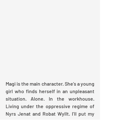
Magi is the main character. She’s a young 
girl who finds herself in an unpleasant 
situation. Alone. In the workhouse. 
Living under the oppressive regime of 
Nyrs Jenat and Robat Wyllt. I’ll put my 
head on the block here, and say that 
Nurse Jenat is up there with some 
classic baddies from children’s 