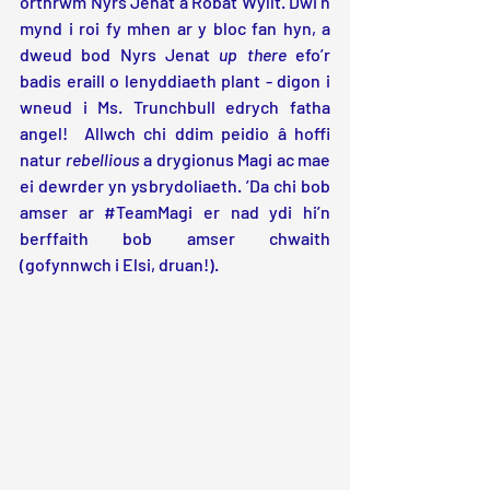
orthrwm Nyrs Jenat a Robat Wyllt. Dwi’n 
mynd i roi fy mhen ar y bloc fan hyn, a 
dweud bod Nyrs Jenat 
up there
 efo’r 
badis eraill o lenyddiaeth plant - digon i 
wneud i Ms. Trunchbull edrych fatha 
angel!  Allwch chi ddim peidio â hoffi 
natur
 rebellious
 a drygionus Magi ac mae 
ei dewrder yn ysbrydoliaeth. ’Da chi bob 
amser ar 
#TeamMagi
 er nad ydi hi’n 
berffaith bob amser chwaith 
(gofynnwch i Elsi, druan!).