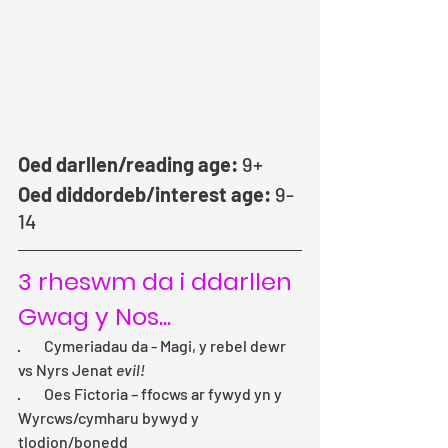
Oed darllen/reading age:
 9+
Oed diddordeb/interest age:
 9-
14
3 rheswm da i ddarllen 
Gwag y Nos...
·        Cymeriadau da - Magi, y rebel dewr 
vs Nyrs Jenat 
evil!
·        Oes Fictoria – ffocws ar fywyd yn y 
Wyrcws/cymharu bywyd y 
tlodion/bonedd