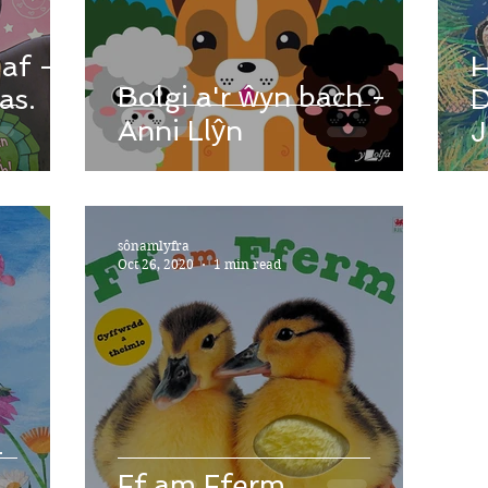
af -
H
Bolgi a'r ŵyn bach -
as.
D
Anni Llŷn
J
sônamlyfra
Oct 26, 2020
1 min read
Ff am Fferm