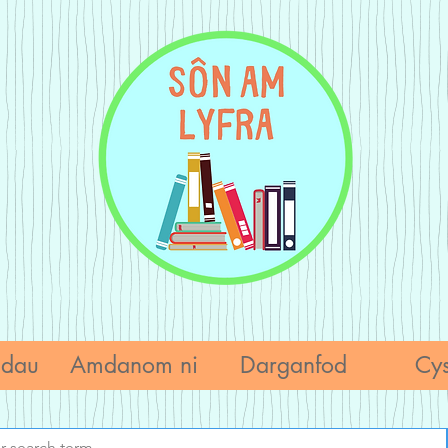
adau
Amdanom ni
Darganfod
Cys