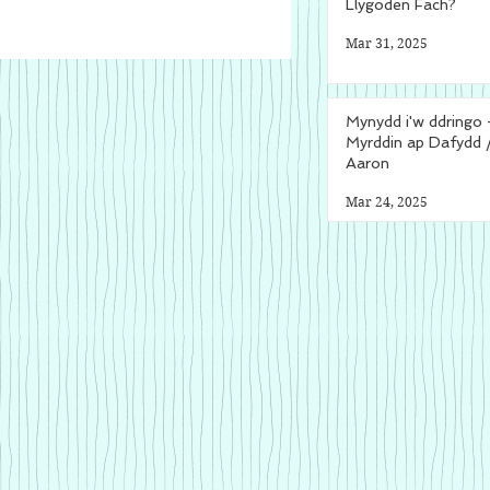
Llygoden Fach?
Mar 31, 2025
Mynydd i'w ddringo 
Myrddin ap Dafydd 
Aaron
Mar 24, 2025