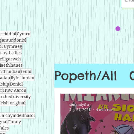
reiddiol
Cymru
g
antur
doniol
ol Cymraeg
echyd a lles
eillgarwch
iaeth
hanes
Popeth/All
n
ffrindiau
teulu
ladau
llyfr lluniau
dship
Doniol
ar
Huw Aaron
rched
diversity
elsh original
sônamlyfra
Sep 24, 2021
4 min read
l a chymdeithasol
gual
Funny
ales