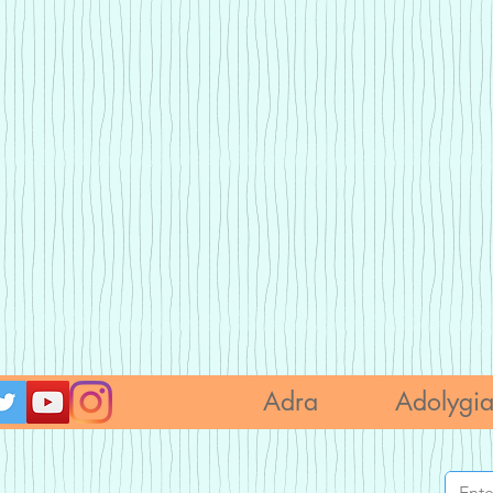
Adra
Adolygi