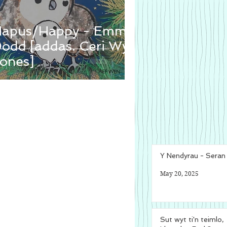
apus/Happy - Emma
odd [addas. Ceri Wyn
ones]
Y Nendyrau - Sera
May 20, 2025
Sut wyt ti'n teimlo,