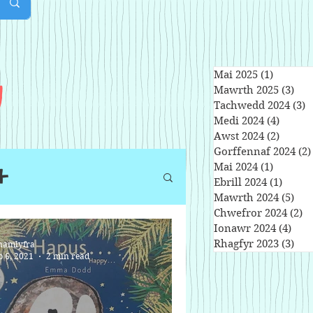
u
Mai 2025
(1)
1 post
Mawrth 2025
(3)
3 p
Tachwedd 2024
(3)
3
Medi 2024
(4)
4 post
Awst 2024
(2)
2 post
Gorffennaf 2024
(2)
+
Mai 2024
(1)
1 post
Ebrill 2024
(1)
1 post
Mawrth 2024
(5)
5 p
Chwefror 2024
(2)
2 
Ionawr 2024
(4)
4 po
Rhagfyr 2023
(3)
3 p
namlyfra
b 6, 2021
2 min read