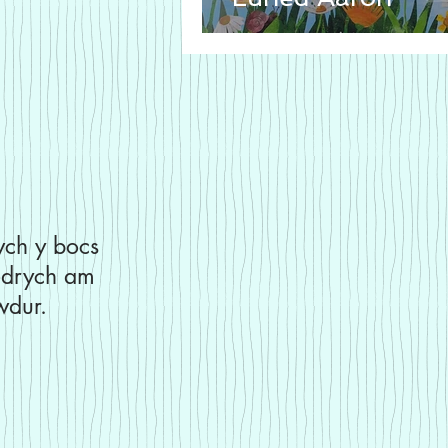
wch y bocs
 edrych am
awdur.