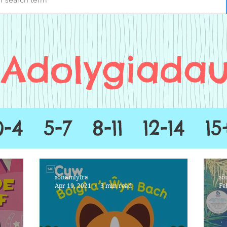
Adolygiada
0-4
5-7
8-11
12-14
15
sônamlyfra
sô
Apr 19, 2021
3 min read
Fe