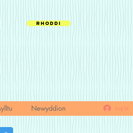
Rhoddi
ylltu
Newyddion
Log In