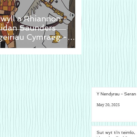
wyll a Rhiannon -
idan Saunders
geiriau Cymraeg -
ererid Hopwood]
Y Nendyrau - Sera
May 20, 2025
Sut wyt ti'n teimlo,