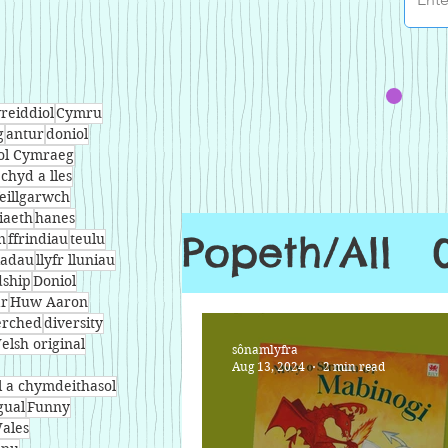
reiddiol
Cymru
g
antur
doniol
ol Cymraeg
echyd a lles
eillgarwch
iaeth
hanes
Popeth/All
n
ffrindiau
teulu
ladau
llyfr lluniau
dship
Doniol
ar
Huw Aaron
rched
diversity
elsh original
sônamlyfra
Aug 13, 2024
2 min read
l a chymdeithasol
gual
Funny
ales