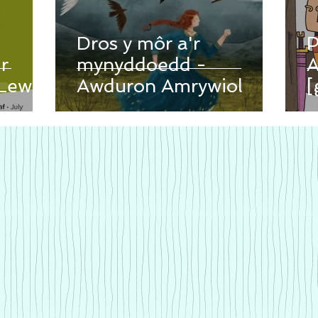
Dros y môr a'r
P
r
mynyddoedd -
A
Lewis
Awduron Amrywiol
[
M