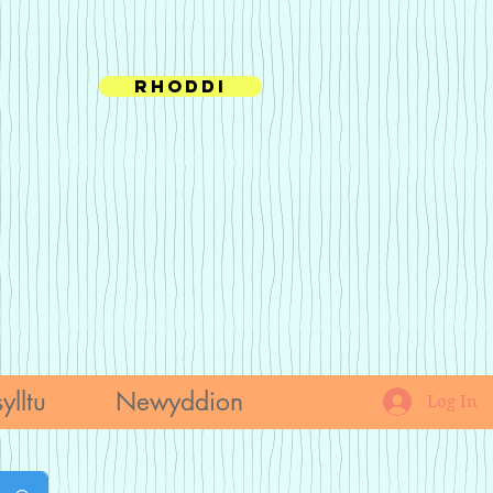
Rhoddi
ylltu
Newyddion
Log In