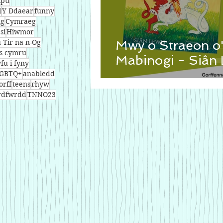
lpu
l
Y Ddaear
funny
ng
Cymraeg
si
Hiwmor
Tir na n-Og
Mwy o Straeon o'
s cymru
Mabinogi - Siân 
yfu i fyny
GBTQ+
anabledd
orff
teens
rhyw
ardfwrdd
TNNO23