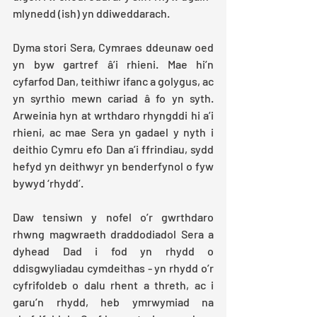
mlynedd (ish) yn ddiweddarach.
Dyma stori Sera, Cymraes ddeunaw oed 
yn byw gartref â’i rhieni. Mae hi’n 
cyfarfod Dan, teithiwr ifanc a golygus, ac 
yn syrthio mewn cariad â fo yn syth. 
Arweinia hyn at wrthdaro rhyngddi hi a’i 
rhieni, ac mae Sera yn gadael y nyth i 
deithio Cymru efo Dan a’i ffrindiau, sydd 
hefyd yn deithwyr yn benderfynol o fyw 
bywyd ‘rhydd’.
Daw tensiwn y nofel o’r gwrthdaro 
rhwng magwraeth draddodiadol Sera a 
dyhead Dad i fod yn rhydd o 
ddisgwyliadau cymdeithas - yn rhydd o’r 
cyfrifoldeb o dalu rhent a threth, ac i 
garu’n rhydd, heb ymrwymiad na 