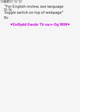
Rated NaN out of 5 stars.
8-11
*For English review, see language 
12-14
toggle switch on top of webpage*
15+
♥Enillydd Gwobr Tir na n-Og 1998♥