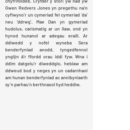
chyfrifoldeb. Cryfder y stori yw nad yw 
Gwen Redvers Jones yn pregethu na’n 
cyflwyno’r un cymeriad fel cymeriad ‘da’ 
neu ‘ddrwg’. Mae Dan yn gymeriad 
hudolus, carismatig ar un llaw, ond yn 
hynod hunanol ar adegau eraill. Ar 
ddiwedd y nofel wyneba Sera 
benderfyniad anodd, tyngedfennol 
ynglŷn â’r ffordd orau iddi fyw. Wna i 
ddim datgelu’r diweddglo, heblaw am 
ddweud bod y neges yn un cadarnhaol 
am hunan benderfyniad ac annibyniaeth 
sy’n parhau’n berthnasol hyd heddiw.