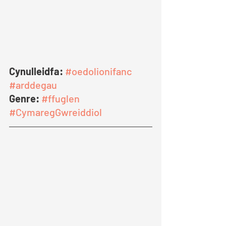
Cynulleidfa:
#oedolionifanc
#arddegau
Genre: 
#ffuglen
#CymaregGwreiddiol