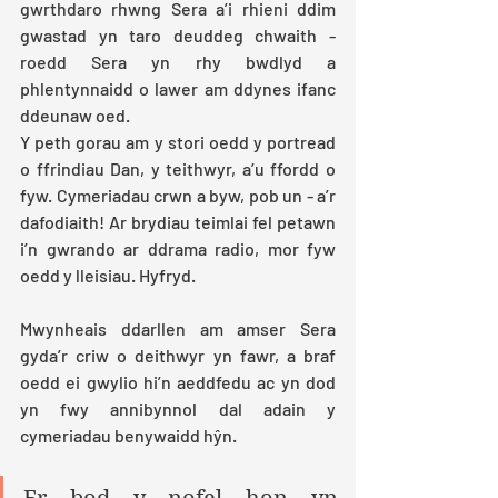
gwrthdaro rhwng Sera a’i rhieni ddim 
gwastad yn taro deuddeg chwaith - 
roedd Sera yn rhy bwdlyd a 
phlentynnaidd o lawer am ddynes ifanc 
ddeunaw oed.
Y peth gorau am y stori oedd y portread 
o ffrindiau Dan, y teithwyr, a’u ffordd o 
fyw. Cymeriadau crwn a byw, pob un - a’r 
dafodiaith! Ar brydiau teimlai fel petawn 
i’n gwrando ar ddrama radio, mor fyw 
oedd y lleisiau. Hyfryd.
Mwynheais ddarllen am amser Sera 
gyda’r criw o deithwyr yn fawr, a braf 
oedd ei gwylio hi’n aeddfedu ac yn dod 
yn fwy annibynnol dal adain y 
cymeriadau benywaidd hŷn.