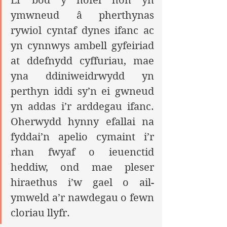
Er bod y nofel hon yn 
ymwneud â pherthynas 
rywiol cyntaf dynes ifanc ac 
yn cynnwys ambell gyfeiriad 
at ddefnydd cyffuriau, mae 
yna ddiniweidrwydd yn 
perthyn iddi sy’n ei gwneud 
yn addas i’r arddegau ifanc. 
Oherwydd hynny efallai na 
fyddai’n apelio cymaint i’r 
rhan fwyaf o ieuenctid 
heddiw, ond mae pleser 
hiraethus i’w gael o ail-
ymweld a’r nawdegau o fewn 
cloriau llyfr.