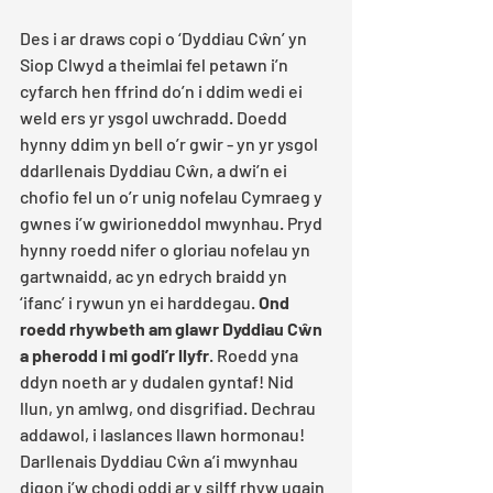
Des i ar draws copi o ‘Dyddiau Cŵn’ yn 
Siop Clwyd a theimlai fel petawn i’n 
cyfarch hen ffrind do’n i ddim wedi ei 
weld ers yr ysgol uwchradd. Doedd 
hynny ddim yn bell o’r gwir - yn yr ysgol 
ddarllenais Dyddiau Cŵn, a dwi’n ei 
chofio fel un o’r unig nofelau Cymraeg y 
gwnes i’w gwirioneddol mwynhau. Pryd 
hynny roedd nifer o gloriau nofelau yn 
gartwnaidd, ac yn edrych braidd yn  
‘ifanc’ i rywun yn ei harddegau. 
Ond 
roedd rhywbeth am glawr Dyddiau Cŵn 
a pherodd i mi godi’r llyfr
. Roedd yna 
ddyn noeth ar y dudalen gyntaf! Nid 
llun, yn amlwg, ond disgrifiad. Dechrau 
addawol, i laslances llawn hormonau! 
Darllenais Dyddiau Cŵn a’i mwynhau 
digon i’w chodi oddi ar y silff rhyw ugain 