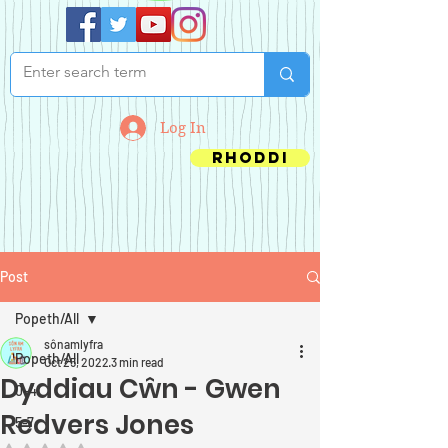
Log In
Rhoddi
Post
Popeth/All
sônamlyfra
Popeth/All
Oct 25, 2022
3 min read
Dyddiau Cŵn - Gwen
0-4
Redvers Jones
5-7