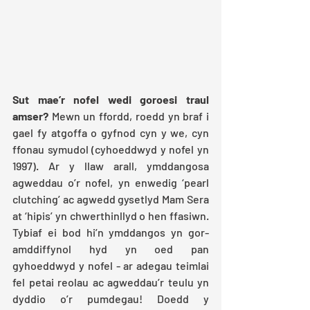
Sut mae’r nofel wedi goroesi traul 
amser? 
Mewn un ffordd, roedd yn braf i 
gael fy atgoffa o gyfnod cyn y we, cyn 
ffonau symudol (cyhoeddwyd y nofel yn 
1997). Ar y llaw arall, ymddangosa 
agweddau o’r nofel, yn enwedig ‘pearl 
clutching’ ac agwedd gysetlyd Mam Sera 
at ‘hipis’ yn chwerthinllyd o hen ffasiwn.  
Tybiaf ei bod hi’n ymddangos yn gor-
amddiffynol hyd yn oed pan 
gyhoeddwyd y nofel - ar adegau teimlai 
fel petai reolau ac agweddau’r teulu yn 
dyddio o’r pumdegau! Doedd y 