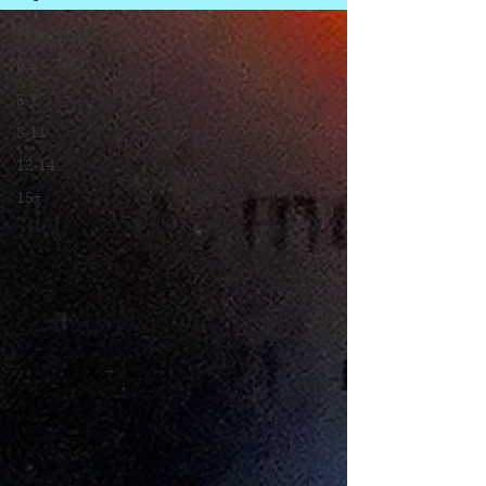
Popeth/All
0-4
5-7
8-11
12-14
15+