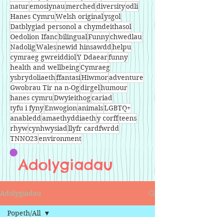
natur
emosiynau
merched
diversity
odli
Hanes Cymru
Welsh original
ysgol
Datblygiad personol a chymdeithasol
Oedolion Ifanc
bilingual
Funny
chwedlau
Nadolig
Wales
newid hinsawdd
helpu
cymraeg gwreiddiol
Y Ddaear
funny
health and wellbeing
Cymraeg
ysbrydoliaeth
ffantasi
Hiwmor
adventure
Gwobrau Tir na n-Og
dirgel
humour
hanes cymru
Dwyieithog
cariad
tyfu i fyny
Enwogion
animals
LGBTQ+
anabledd
amaethyddiaeth
y corff
teens
rhyw
cynhwysiad
llyfr cardfwrdd
TNNO23
environment
Adolygiadau
Adolygiadau
Popeth/All