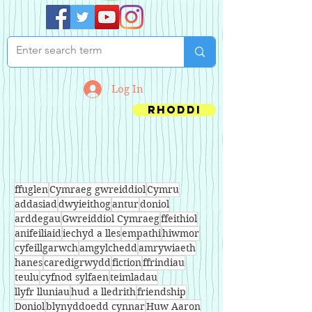
Log In
Rhoddi
ffuglen
Cymraeg gwreiddiol
Cymru
addasiad
dwyieithog
antur
doniol
arddegau
Gwreiddiol Cymraeg
ffeithiol
anifeiliaid
iechyd a lles
empathi
hiwmor
cyfeillgarwch
amgylchedd
amrywiaeth
hanes
caredigrwydd
fiction
ffrindiau
teulu
cyfnod sylfaen
teimladau
llyfr lluniau
hud a lledrith
friendship
Doniol
blynyddoedd cynnar
Huw Aaron