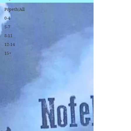
Popeth/All
0-4
5-7
8-11
12-14
15+