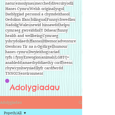
natur
emosiynau
merched
diversity
odli
Hanes Cymru
Welsh original
ysgol
Datblygiad personol a chymdeithasol
Oedolion Ifanc
bilingual
Funny
chwedlau
Nadolig
Wales
newid hinsawdd
helpu
cymraeg gwreiddiol
Y Ddaear
funny
health and wellbeing
Cymraeg
ysbrydoliaeth
ffantasi
Hiwmor
adventure
Gwobrau Tir na n-Og
dirgel
humour
hanes cymru
Dwyieithog
cariad
tyfu i fyny
Enwogion
animals
LGBTQ+
anabledd
amaethyddiaeth
y corff
teens
rhyw
cynhwysiad
llyfr cardfwrdd
TNNO23
environment
Adolygiadau
Adolygiadau
Popeth/All