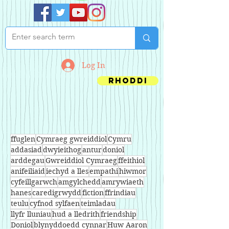
Log In
Rhoddi
ffuglen
Cymraeg gwreiddiol
Cymru
addasiad
dwyieithog
antur
doniol
arddegau
Gwreiddiol Cymraeg
ffeithiol
anifeiliaid
iechyd a lles
empathi
hiwmor
cyfeillgarwch
amgylchedd
amrywiaeth
hanes
caredigrwydd
fiction
ffrindiau
teulu
cyfnod sylfaen
teimladau
llyfr lluniau
hud a lledrith
friendship
Doniol
blynyddoedd cynnar
Huw Aaron