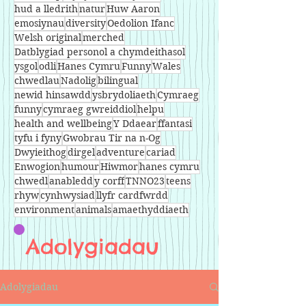
hud a lledrith
natur
Huw Aaron
emosiynau
diversity
Oedolion Ifanc
Welsh original
merched
Datblygiad personol a chymdeithasol
ysgol
odli
Hanes Cymru
Funny
Wales
chwedlau
Nadolig
bilingual
newid hinsawdd
ysbrydoliaeth
Cymraeg
funny
cymraeg gwreiddiol
helpu
health and wellbeing
Y Ddaear
ffantasi
tyfu i fyny
Gwobrau Tir na n-Og
Dwyieithog
dirgel
adventure
cariad
Enwogion
humour
Hiwmor
hanes cymru
chwedl
anabledd
y corff
TNNO23
teens
rhyw
cynhwysiad
llyfr cardfwrdd
environment
animals
amaethyddiaeth
Adolygiadau
Adolygiadau