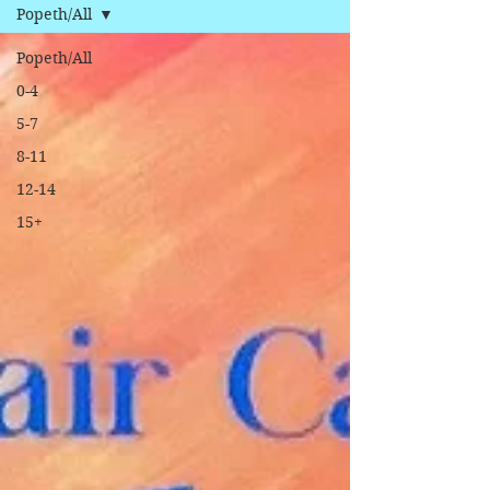
Popeth/All
Popeth/All
0-4
5-7
8-11
12-14
15+