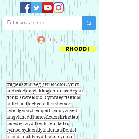
Log In
Rhoddi
ffuglen
Cymraeg gwreiddiol
Cymru
addasiad
dwyieithog
antur
arddegau
doniol
Gwreiddiol Cymraeg
ffeithiol
anifeiliaid
iechyd a lles
hiwmor
cyfeillgarwch
empathi
amrywiaeth
amgylchedd
hanes
fiction
ffrindiau
caredigrwydd
teulu
teimladau
cyfnod sylfaen
llyfr lluniau
Doniol
friendship
blynyddoedd cynnar