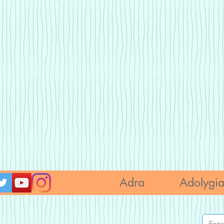
Adra
Adolygi