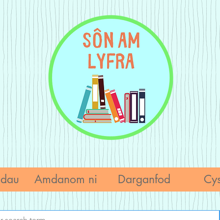
adau
Amdanom ni
Darganfod
Cys