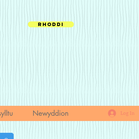
Rhoddi
ylltu
Newyddion
Log In