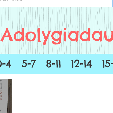
Adolygiada
0-4
5-7
8-11
12-14
15