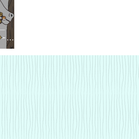
 -
 -
d]