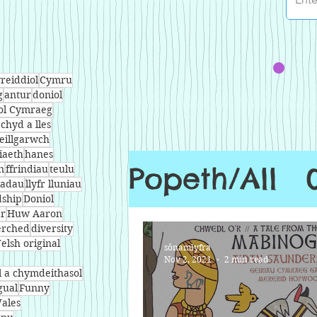
reiddiol
Cymru
g
antur
doniol
ol Cymraeg
echyd a lles
eillgarwch
iaeth
hanes
Popeth/All
n
ffrindiau
teulu
ladau
llyfr lluniau
dship
Doniol
ar
Huw Aaron
rched
diversity
elsh original
sônamlyfra
Nov 2, 2021
2 min read
l a chymdeithasol
gual
Funny
ales