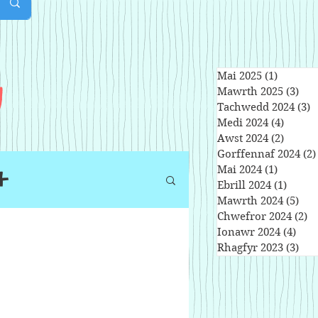
u
Mai 2025
(1)
1 post
Mawrth 2025
(3)
3 p
Tachwedd 2024
(3)
3
Medi 2024
(4)
4 post
Awst 2024
(2)
2 post
Gorffennaf 2024
(2)
+
Mai 2024
(1)
1 post
Ebrill 2024
(1)
1 post
Mawrth 2024
(5)
5 p
Chwefror 2024
(2)
2 
Ionawr 2024
(4)
4 po
Rhagfyr 2023
(3)
3 p