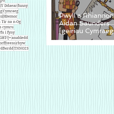
lpu
l
Y Ddaear
funny
ng
Cymraeg
Pwyll a Rhiannon
si
Hiwmor
Tir na n-Og
Aidan Saunders
s cymru
[geiriau Cymraeg
yfu i fyny
Mererid Hopwoo
GBTQ+
anabledd
orff
teens
rhyw
ardfwrdd
TNNO23