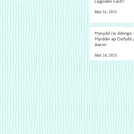
Llygoden Fach?
Mar 31, 2025
Mynydd i'w ddringo 
Myrddin ap Dafydd 
Aaron
Mar 24, 2025