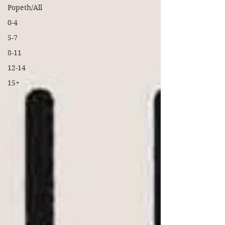
Popeth/All
0-4
5-7
8-11
12-14
15+