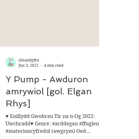
sônamlyfra
Jun 3, 2022
4 min read
Y Pump - Awduron
amrywiol [gol. Elgan
Rhys]
♥ Enillydd Gwobrau Tir na n-Og 2022:
Uwchradd♥ Genre: #arddegau #ffuglen