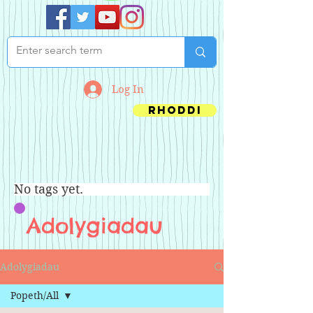
Log In
Rhoddi
No tags yet.
Adolygiadau
Adolygiadau
Popeth/All