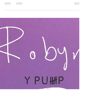
#materioncyfredol (awgrym) Oed
darllen: 14+ (awgrym) Oed...