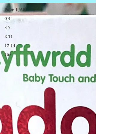
Popeth/All
0-4
5-7
8-11
12-14
15+