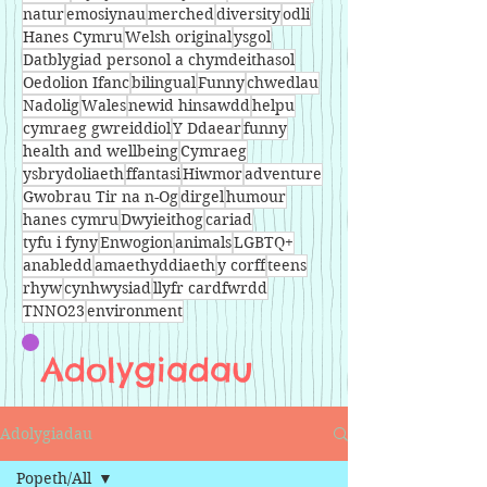
natur
emosiynau
merched
diversity
odli
Hanes Cymru
Welsh original
ysgol
Datblygiad personol a chymdeithasol
Oedolion Ifanc
bilingual
Funny
chwedlau
Nadolig
Wales
newid hinsawdd
helpu
cymraeg gwreiddiol
Y Ddaear
funny
health and wellbeing
Cymraeg
ysbrydoliaeth
ffantasi
Hiwmor
adventure
Gwobrau Tir na n-Og
dirgel
humour
hanes cymru
Dwyieithog
cariad
tyfu i fyny
Enwogion
animals
LGBTQ+
anabledd
amaethyddiaeth
y corff
teens
rhyw
cynhwysiad
llyfr cardfwrdd
TNNO23
environment
Adolygiadau
Adolygiadau
Popeth/All