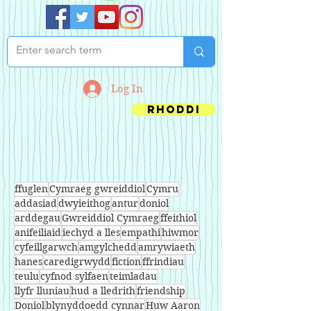
Log In
Rhoddi
ffuglen
Cymraeg gwreiddiol
Cymru
addasiad
dwyieithog
antur
doniol
arddegau
Gwreiddiol Cymraeg
ffeithiol
anifeiliaid
iechyd a lles
empathi
hiwmor
cyfeillgarwch
amgylchedd
amrywiaeth
hanes
caredigrwydd
fiction
ffrindiau
teulu
cyfnod sylfaen
teimladau
llyfr lluniau
hud a lledrith
friendship
Doniol
blynyddoedd cynnar
Huw Aaron