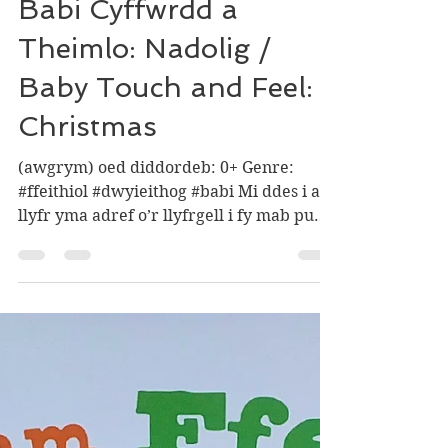
Babi Cyffwrdd a
Theimlo: Nadolig /
Baby Touch and Feel:
Christmas
(awgrym) oed diddordeb: 0+ Genre:
#ffeithiol #dwyieithog #babi Mi ddes i a’r
llyfr yma adref o’r llyfrgell i fy mab pum
mis a hanner....