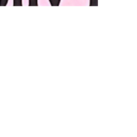
sônamlyfra
Mar 19, 2021
4 min read
Chwarae Moch Bach -
Anthony Browne
[addas. Emily Huws ac
Ann Jones]