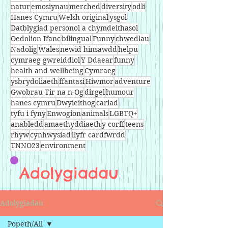
natur
emosiynau
merched
diversity
odli
Hanes Cymru
Welsh original
ysgol
Datblygiad personol a chymdeithasol
Oedolion Ifanc
bilingual
Funny
chwedlau
Nadolig
Wales
newid hinsawdd
helpu
cymraeg gwreiddiol
Y Ddaear
funny
health and wellbeing
Cymraeg
ysbrydoliaeth
ffantasi
Hiwmor
adventure
Gwobrau Tir na n-Og
dirgel
humour
hanes cymru
Dwyieithog
cariad
tyfu i fyny
Enwogion
animals
LGBTQ+
anabledd
amaethyddiaeth
y corff
teens
rhyw
cynhwysiad
llyfr cardfwrdd
TNNO23
environment
Adolygiadau
Adolygiadau
Popeth/All