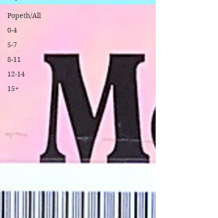
Popeth/All
0-4
5-7
8-11
12-14
15+