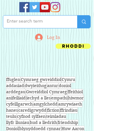
Log In
Rhoddi
ffuglen
Cymraeg gwreiddiol
Cymru
addasiad
dwyieithog
antur
doniol
arddegau
Gwreiddiol Cymraeg
ffeithiol
anifeiliaid
iechyd a lles
empathi
hiwmor
cyfeillgarwch
amgylchedd
amrywiaeth
hanes
caredigrwydd
fiction
ffrindiau
teulu
cyfnod sylfaen
teimladau
llyfr lluniau
hud a lledrith
friendship
Doniol
blynyddoedd cynnar
Huw Aaron