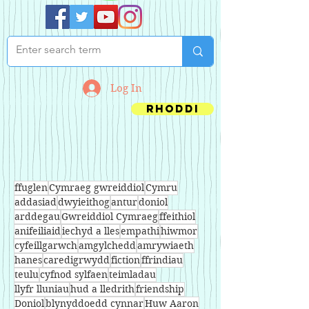
Log In
Rhoddi
ffuglen
Cymraeg gwreiddiol
Cymru
addasiad
dwyieithog
antur
doniol
arddegau
Gwreiddiol Cymraeg
ffeithiol
anifeiliaid
iechyd a lles
empathi
hiwmor
cyfeillgarwch
amgylchedd
amrywiaeth
hanes
caredigrwydd
fiction
ffrindiau
teulu
cyfnod sylfaen
teimladau
llyfr lluniau
hud a lledrith
friendship
Doniol
blynyddoedd cynnar
Huw Aaron