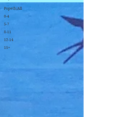
Popeth/All
0-4
5-7
8-11
12-14
15+