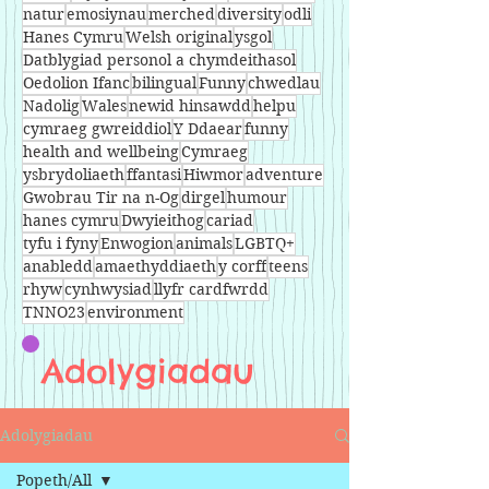
natur
emosiynau
merched
diversity
odli
Hanes Cymru
Welsh original
ysgol
Datblygiad personol a chymdeithasol
Oedolion Ifanc
bilingual
Funny
chwedlau
Nadolig
Wales
newid hinsawdd
helpu
cymraeg gwreiddiol
Y Ddaear
funny
health and wellbeing
Cymraeg
ysbrydoliaeth
ffantasi
Hiwmor
adventure
Gwobrau Tir na n-Og
dirgel
humour
hanes cymru
Dwyieithog
cariad
tyfu i fyny
Enwogion
animals
LGBTQ+
anabledd
amaethyddiaeth
y corff
teens
rhyw
cynhwysiad
llyfr cardfwrdd
TNNO23
environment
Adolygiadau
Adolygiadau
Popeth/All