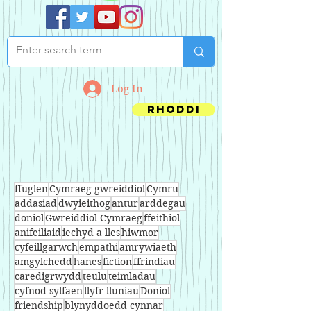
Log In
Rhoddi
ffuglen
Cymraeg gwreiddiol
Cymru
addasiad
dwyieithog
antur
arddegau
doniol
Gwreiddiol Cymraeg
ffeithiol
anifeiliaid
iechyd a lles
hiwmor
cyfeillgarwch
empathi
amrywiaeth
amgylchedd
hanes
fiction
ffrindiau
caredigrwydd
teulu
teimladau
cyfnod sylfaen
llyfr lluniau
Doniol
friendship
blynyddoedd cynnar