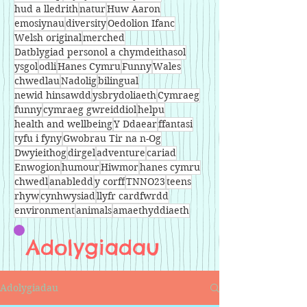
hud a lledrith
natur
Huw Aaron
emosiynau
diversity
Oedolion Ifanc
Welsh original
merched
Datblygiad personol a chymdeithasol
ysgol
odli
Hanes Cymru
Funny
Wales
chwedlau
Nadolig
bilingual
newid hinsawdd
ysbrydoliaeth
Cymraeg
funny
cymraeg gwreiddiol
helpu
health and wellbeing
Y Ddaear
ffantasi
tyfu i fyny
Gwobrau Tir na n-Og
Dwyieithog
dirgel
adventure
cariad
Enwogion
humour
Hiwmor
hanes cymru
chwedl
anabledd
y corff
TNNO23
teens
rhyw
cynhwysiad
llyfr cardfwrdd
environment
animals
amaethyddiaeth
Adolygiadau
Adolygiadau