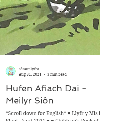
sônamlyfra
Aug 31, 2021
3 min read
Hufen Afiach Dai -
Meilyr Siôn
*Scroll down for English* ♥ Llyfr y Mis i
Blant: Awst 2021 ♥ ♥ Children's Book of
the Month, August 2021 ♥ Genre: #ysgafn