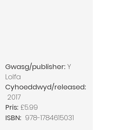
Gwasg/publisher:
 Y 
Lolfa
Cyhoeddwyd/released:
 2017
Pris:
 £5.99
ISBN:
  978-1784615031 