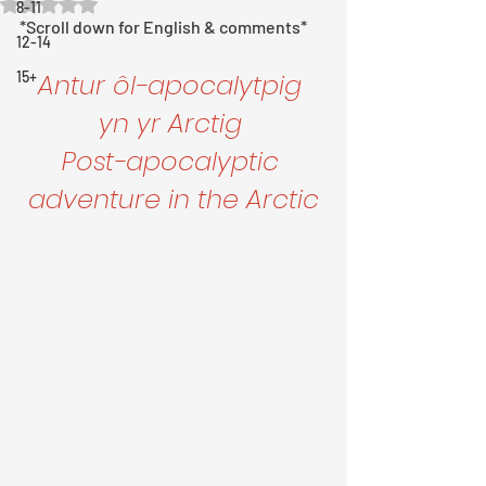
Rated NaN out of 5 stars.
8-11
*Scroll down for English & comments*
12-14
15+
Antur ôl-apocalytpig 
yn yr Arctig 
Post-apocalyptic 
adventure in the Arctic