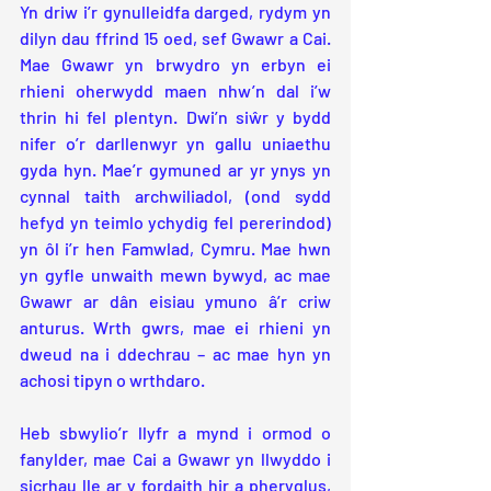
Yn driw i’r gynulleidfa darged, rydym yn 
dilyn dau ffrind 15 oed, sef Gwawr a Cai. 
Mae Gwawr yn brwydro yn erbyn ei 
rhieni oherwydd maen nhw’n dal i’w 
thrin hi fel plentyn. Dwi’n siŵr y bydd 
nifer o’r darllenwyr yn gallu uniaethu 
gyda hyn. Mae’r gymuned ar yr ynys yn 
cynnal taith archwiliadol, (ond sydd 
hefyd yn teimlo ychydig fel pererindod) 
yn ôl i’r hen Famwlad, Cymru. Mae hwn 
yn gyfle unwaith mewn bywyd, ac mae 
Gwawr ar dân eisiau ymuno â’r criw 
anturus. Wrth gwrs, mae ei rhieni yn 
dweud na i ddechrau – ac mae hyn yn 
achosi tipyn o wrthdaro.
Heb sbwylio’r llyfr a mynd i ormod o 
fanylder, mae Cai a Gwawr yn llwyddo i 
sicrhau lle ar y fordaith hir a pheryglus, 