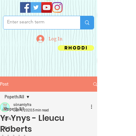
Log In
Rhoddi
Post
Popeth/All
sônamlyfra
Popeth/All
Jan 4, 2020
5 min read
Yr Ynys - Lleucu
0-4
Roberts
5-7