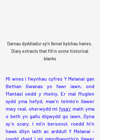
Darnau dyddiadur sy'n llenwi bylchau hanes. 
Diary extracts that fill in some historical 
blanks
Mi wnes i fwynhau cyfres Y Melanai gan 
Bethan Gwanas yn fawr iawn, ond 
ffantasi oedd y rheiny. Er mai ffuglen 
sydd yma hefyd, mae’n teimlo’n llawer 
mwy real, oherwydd mi 
fysa’r
 math yma 
o beth yn gallu digwydd go iawn. Dyna 
sy’n 
scary
. I mi’n bersonol, roedd hi’n 
haws dilyn iaith ac arddull Y Melanai - 
roedd rhaid i mi ganolbwyntio’n llawer 