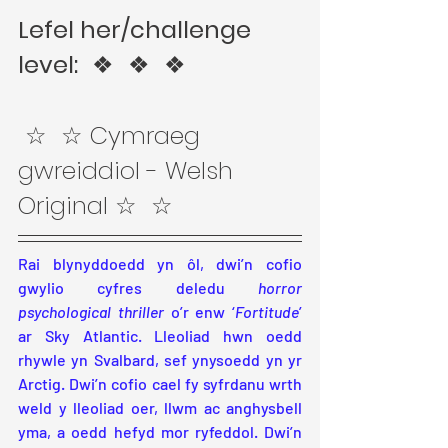
Lefel her/challenge 
level:
  ❖  ❖  ❖ 
 ☆  ☆ Cymraeg 
gwreiddiol - Welsh 
Original ☆  ☆
Rai blynyddoedd yn ôl, dwi’n cofio 
gwylio cyfres deledu 
horror
psychological thriller
 o’r enw ‘
Fortitude
’ 
ar Sky Atlantic. Lleoliad hwn oedd 
rhywle yn Svalbard, sef ynysoedd yn yr 
Arctig. Dwi’n cofio cael fy syfrdanu wrth 
weld y lleoliad oer, llwm ac anghysbell 
yma, a oedd hefyd mor ryfeddol. Dwi’n 