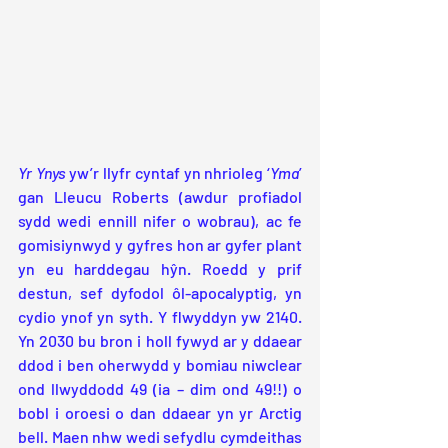
Yr Ynys
 yw’r llyfr cyntaf yn nhrioleg ‘
Yma
’ 
gan Lleucu Roberts (awdur profiadol 
sydd wedi ennill nifer o wobrau), ac fe 
gomisiynwyd y gyfres hon ar gyfer plant 
yn eu harddegau hŷn. Roedd y prif 
destun, sef dyfodol ôl-apocalyptig, yn 
cydio ynof yn syth. Y flwyddyn yw 2140. 
Yn 2030 bu bron i holl fywyd ar y ddaear 
ddod i ben oherwydd y bomiau niwclear 
ond llwyddodd 49 (ia – dim ond 49!!) o 
bobl i oroesi o dan ddaear yn yr Arctig 
bell. Maen nhw wedi sefydlu cymdeithas 