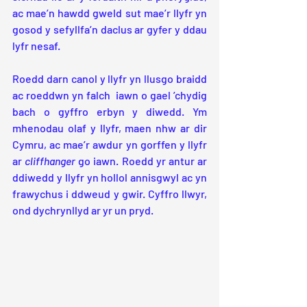
ac mae’n hawdd gweld sut mae’r llyfr yn 
gosod y sefyllfa’n daclus ar gyfer y ddau 
lyfr nesaf.
Roedd darn canol y llyfr yn llusgo braidd 
ac roeddwn yn falch  iawn o gael ’chydig 
bach o gyffro erbyn y diwedd. Ym 
mhenodau olaf y llyfr, maen nhw ar dir 
Cymru, ac mae’r awdur yn gorffen y llyfr 
ar 
cliffhanger
 go iawn. Roedd yr antur ar 
ddiwedd y llyfr yn hollol annisgwyl ac yn 
frawychus i ddweud y gwir. Cyffro llwyr, 
ond dychrynllyd ar yr un pryd. 