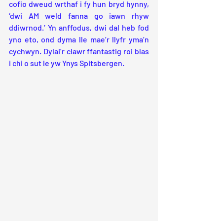
cofio dweud wrthaf i fy hun bryd hynny, 
‘dwi AM weld fanna go iawn rhyw 
ddiwrnod.’ Yn anffodus, dwi dal heb fod 
yno eto, ond dyma lle mae’r llyfr yma’n 
cychwyn. Dylai’r clawr ffantastig roi blas 
i chi o sut le yw Ynys Spitsbergen.