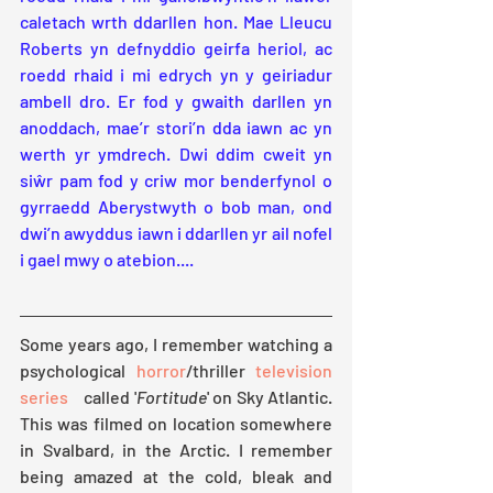
caletach wrth ddarllen hon. Mae Lleucu 
Roberts yn defnyddio geirfa heriol, ac 
roedd rhaid i mi edrych yn y geiriadur 
ambell dro. Er fod y gwaith darllen yn 
anoddach, mae’r stori’n dda iawn ac yn 
werth yr ymdrech. Dwi ddim cweit yn 
siŵr pam fod y criw mor benderfynol o 
gyrraedd Aberystwyth o bob man, ond 
dwi’n awyddus iawn i ddarllen yr ail nofel 
i gael mwy o atebion....
Some years ago, I remember watching a 
psychological 
horror
/thriller 
television 
series 
   called '
Fortitude
' on Sky Atlantic. 
This was filmed on location somewhere 
in Svalbard, in the Arctic. I remember 
being amazed at the cold, bleak and 