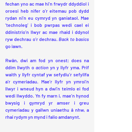
fechan yno ac mae hi’n frwydr ddyddiol i 
oroesi heb nifer o’r eitemau pob dydd 
rydan ni’n eu cymryd yn ganiataol. Mae 
‘technoleg’ i bob pwrpas wedi cael ei 
ddinistrio’n llwyr ac mae rhaid i ddynol 
ryw dechrau o’r dechrau. 
Back to basics
go iawn. 
Rwân, dwi am fod yn onest; does na 
ddim llwyth o 
action
 yn y llyfr yma. Prif 
waith y llyfr cyntaf yw sefydlu’r sefyllfa 
a’r cymeriadau. Mae’r llyfr yn ymroi’n 
llwyr i wneud hyn a dwi’n teimlo ei fod 
wedi llwyddo. Yn fy marn i, mae’n hynod 
bwysig i gymryd yr amser i greu 
cymeriadau y gallwn uniaethu â nhw, a 
rhai rydym yn mynd i falio amdanynt. 