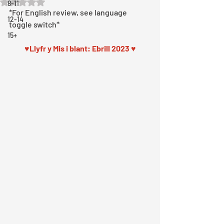
Rated NaN out of 5 stars.
8-11
*For English review, see language 
12-14
toggle switch*
15+
♥Llyfr y Mis i blant: Ebrill 2023 ♥