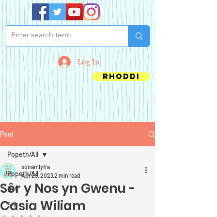
Log In
Rhoddi
Post
Popeth/All
sônamlyfra
Popeth/All
Apr 29, 2023
2 min read
Sêr y Nos yn Gwenu -
0-4
Casia Wiliam
5-7