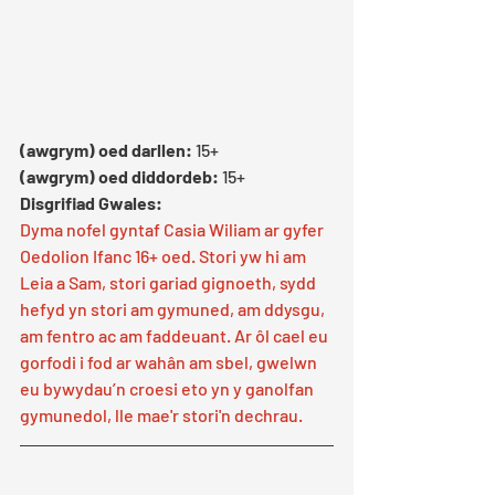
(awgrym) oed darllen: 
15+
(awgrym) oed diddordeb: 
15+
Disgrifiad Gwales:
Dyma nofel gyntaf Casia Wiliam ar gyfer 
Oedolion Ifanc 16+ oed. Stori yw hi am 
Leia a Sam, stori gariad gignoeth, sydd 
hefyd yn stori am gymuned, am ddysgu, 
am fentro ac am faddeuant. Ar ôl cael eu 
gorfodi i fod ar wahân am sbel, gwelwn 
eu bywydau’n croesi eto yn y ganolfan 
gymunedol, lle mae'r stori'n dechrau.