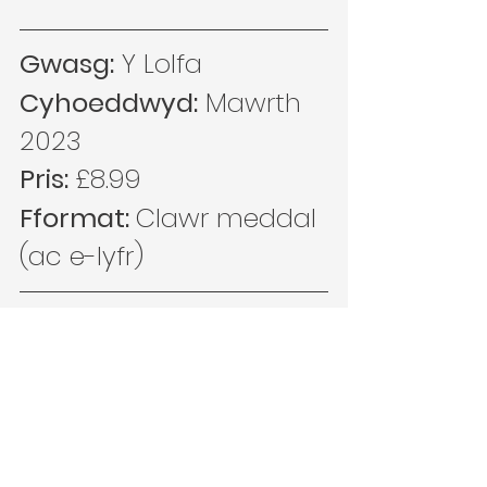
Gwasg:
 Y Lolfa
Cyhoeddwyd:
 Mawrth 
2023
Pris: 
£8.99
Fformat: 
Clawr meddal 
(ac e-lyfr)
Pan o'n i'n tynnu lluniau yn y 
rockery, sbiwch pwy ddaeth i 
ddeud helo!