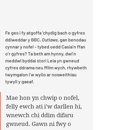
Fe ges i fy atgoffa ’chydig bach o gyfres 
ddiweddar y BBC, 
Outlaws
, gan benodau 
cynnar y nofel – tybed oedd Casia’n ffan 
o’r gyfres? Ta beth am hynny, dwi’n 
meddwl byddai stori Leia yn gwneud 
cyfres ddrama neu ffilm wych, rhywbeth 
twymgalon i’w wylio ar nosweithiau 
tywyll y gaeaf. 
Mae hon yn chwip o nofel, 
felly ewch ati i’w darllen hi, 
wnewch chi ddim difaru 
gwneud. Gawn ni fwy o 