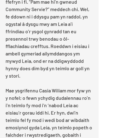
ffefryn i fi. “Pam mae hi’n gwneud 
Community Servie?” meddech chi. Wel, 
fe ddown ni i ddysgu pam yn raddol, yn 
ogystal â dysgu mwy am Leia a’i 
ffrindiau o’r ysgol gynradd tan eu 
presennol trwy benodau o ôl-
fflachiadau crefftus. Roeddwn i eisiau i 
ambell gymeriad ailymddangos ym 
mywyd Leia, ond er na ddigwyddodd 
hynny does dim byd yn teimlo ar goll yn 
y stori. 
Mae ysgrifennu Casia Wiliam mor fyw yn 
y nofel; o fewn ychydig dudalennau ro’n 
i’n teimlo fy mod i’n ‘nabod Leia ac 
eisiau’r gorau iddi hi. Er hyn, dwi’n 
teimlo fel fy mod i wedi bod ar wibdaith 
emosiynol gyda Leia, yn teimlo popeth o 
falchder i rwystredigaeth, gobaith i 