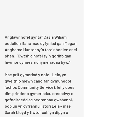
Ar glawr nofel gyntaf Casia Wiliam i 
oedolion ifanc mae dyfyniad gan Megan 
Angharad Hunter sy’n taro’r hoelen ar ei 
phen: “Cwtsh o nofel sy’n gorlifo gan 
hiwmor cynnes a chymeriadau byw.” 
Mae prif gymeriad y nofel, Leia, yn 
gweithio mewn canolfan gymunedol 
(achos Community Service), felly does 
dim prinder o gymeriadau credadwy o 
gefndiroedd ac oedrannau gwahanol, 
pob un yn cyfrannu i stori Leia – mae 
Sarah Lloyd y tiwtor celf yn dipyn o 