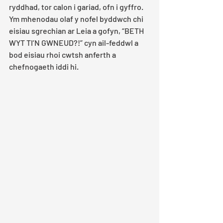
ryddhad, tor calon i gariad, ofn i gyffro. 
Ym mhenodau olaf y nofel byddwch chi 
eisiau sgrechian ar Leia a gofyn, “BETH 
WYT TI’N GWNEUD?!” cyn ail-feddwl a 
bod eisiau rhoi cwtsh anferth a 
chefnogaeth iddi hi. 