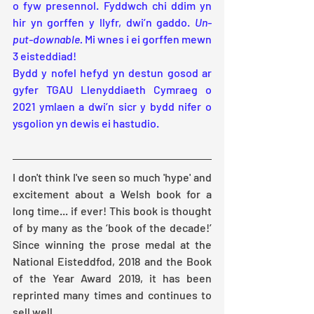
o fyw presennol. Fyddwch chi ddim yn 
hir yn gorffen y llyfr, dwi’n gaddo. 
Un-
put-downable. 
Mi wnes i ei gorffen mewn 
3 eisteddiad!
Bydd y nofel hefyd yn destun gosod ar 
gyfer TGAU Llenyddiaeth Cymraeg o 
2021 ymlaen a dwi’n sicr y bydd nifer o 
ysgolion yn dewis ei hastudio.
I don't think I've seen so much 'hype' and 
excitement about a Welsh book for a 
long time... if ever! This book is thought 
of by many as the ‘book of the decade!’ 
Since winning the prose medal at the 
National Eisteddfod, 2018 and the Book 
of the Year Award 2019, it has been 
reprinted many times and continues to 
sell well. 