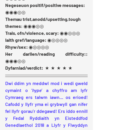
Negeseuon positif/positive messages: 
◉◉◉◎◎
Themau trist,anodd/upsetting,tough 
themes
: ◉◉◉◎◎
Trais, ofn/violence, scary:
 ◉◉◎◎◎
Iaith gref/language: 
◉◎◎◎◎
Rhyw/sex:
 ◉◎◎◎◎
Her darllen/reading difficulty::
◉◉◉◎◎
Dyfarniad/verdict:
  ★  ★  ★  ★  ★ 
Dwi ddim yn meddwl mod i wedi gweld 
cymaint o ‘
hype
’ a chyffro am lyfr 
Cymraeg ers talwm iawn… os erioed! 
Cafodd y llyfr yma ei grybwyll gan nifer 
fel llyfr gorau’r ddegawd! Ers iddo ennill 
y Fedal Ryddiaith yn Eisteddfod 
Genedlaethol 2018 a Llyfr y Flwyddyn 