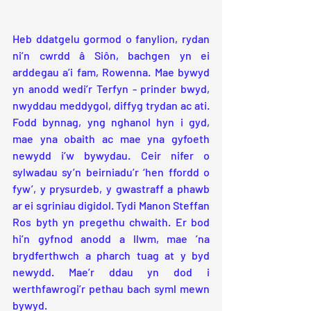
Heb ddatgelu gormod o fanylion, rydan 
ni’n cwrdd â Siôn, bachgen yn ei 
arddegau a’i fam, Rowenna. Mae bywyd 
yn anodd wedi’r Terfyn - prinder bwyd, 
nwyddau meddygol, diffyg trydan ac ati. 
Fodd bynnag, yng nghanol hyn i gyd, 
mae yna obaith ac mae yna gyfoeth 
newydd i’w bywydau. Ceir nifer o 
sylwadau sy’n beirniadu’r ‘hen ffordd o 
fyw’, y prysurdeb, y gwastraff a phawb 
ar ei sgriniau digidol. Tydi Manon Steffan 
Ros byth yn pregethu chwaith. Er bod 
hi’n gyfnod anodd a llwm, mae ’na 
brydferthwch a pharch tuag at y byd 
newydd. Mae’r ddau yn dod i 
werthfawrogi’r pethau bach syml mewn 
bywyd.