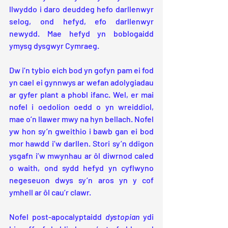
llwyddo i daro deuddeg hefo darllenwyr 
selog, ond hefyd, efo darllenwyr 
newydd. Mae hefyd yn boblogaidd 
ymysg dysgwyr Cymraeg.
Dw i’n tybio eich bod yn gofyn pam ei fod 
yn cael ei gynnwys ar wefan adolygiadau 
ar gyfer plant a phobl ifanc. Wel, er mai 
nofel i oedolion oedd o yn wreiddiol, 
mae o’n llawer mwy na hyn bellach. Nofel 
yw hon sy’n gweithio i bawb gan ei bod 
mor hawdd i’w darllen. Stori sy’n ddigon 
ysgafn i’w mwynhau ar ôl diwrnod caled 
o waith, ond sydd hefyd yn cyflwyno 
negeseuon dwys sy’n aros yn y cof 
ymhell ar ôl cau’r clawr.
Nofel post-apocalyptaidd 
dystopian
 ydi 