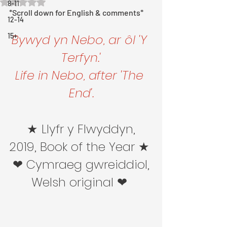
Rated NaN out of 5 stars.
8-11
*Scroll down for English & comments*
12-14
15+
Bywyd yn Nebo, ar ôl 'Y 
Terfyn.'
Life in Nebo, after 'The 
End'.
 ★ Llyfr y Flwyddyn, 
2019, Book of the Year ★ 
 ❤ Cymraeg gwreiddiol, 
Welsh original ❤ 