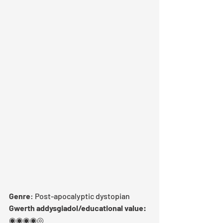
Genre
: Post-apocalyptic dystopian
Gwerth addysgiadol/educational value:
◉◉◉◉◎