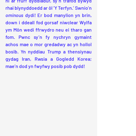
hi ar ffurf dyddiadur, sy’n trafod bywyd 
rhai blynyddoedd ar ôl ‘Y Terfyn.’ Swnio’n 
ominous
 dydi! Er bod manylion yn brin, 
down i ddeall fod gorsaf niwclear Wylfa 
ym Môn wedi ffrwydro neu ei tharo gan 
fom. Pwnc sy’n fy nychryn gymaint 
achos mae o mor gredadwy ac yn hollol 
bosib. Yn nyddiau Trump a thensiynau 
gydag Iran, Rwsia a Gogledd Korea; 
mae’n dod yn fwyfwy posib pob dydd!