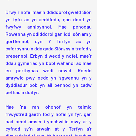
Drwy’r nofel mae’n ddiddorol gweld Siôn 
yn tyfu ac yn aeddfedu, gan ddod yn 
fwyfwy annibynnol. Mae penodau 
Rowenna yn ddiddorol gan iddi sôn am y 
gorffennol, cyn Y Terfyn ac yn 
cyferbynnu’n dda gyda Siôn, sy’n trafod y 
presennol. Erbyn diwedd y nofel, mae’r 
ddau gymeriad yn bobl wahanol ac mae 
eu perthynas wedi newid. Roedd 
amrywio pwy oedd yn ’sgwennu yn y 
dyddiadur bob yn ail pennod yn cadw 
pethau’n ddifyr.
Mae ’na ran ohonof yn teimlo 
rhwystredigaeth fod y nofel yn fyr, gan 
nad oedd amser i ymchwilio mwy ar y 
cyfnod sy’n arwain at y Terfyn a’r 
digwyddiad ei hun. Yn bersonol, byddwn 