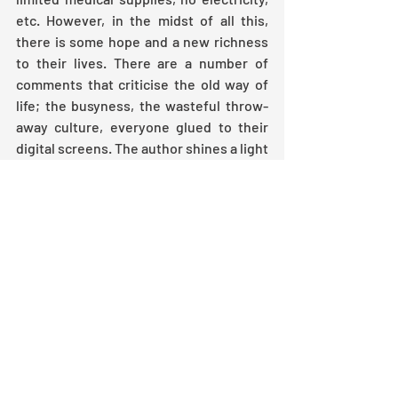
etc. However, in the midst of all this, 
there is some hope and a new richness 
to their lives. There are a number of 
comments that criticise the old way of 
life; the busyness, the wasteful throw-
away culture, everyone glued to their 
digital screens. The author shines a light 
on these aspects without ever 
preaching. Despite the bleakness of life, 
there is also beauty and respect for the 
new world. Both have come to 
appreciate the simple things in life.
Throughout the novel it is interesting to 
see Siôn grow and mature, becoming 
increasingly independent. Rowenna's 
chapters are interesting as she talks 
about the past, and this contrasts well 