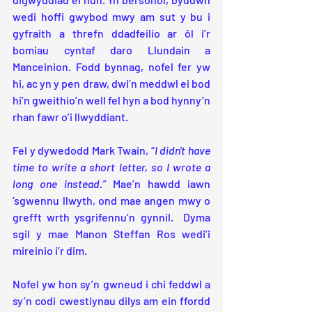
wedi hoffi gwybod mwy am sut y bu i 
gyfraith a threfn ddadfeilio ar ôl i’r 
bomiau cyntaf daro Llundain a 
Manceinion. Fodd bynnag, nofel fer yw 
hi, ac yn y pen draw, dwi’n meddwl ei bod 
hi’n gweithio’n well fel hyn a bod hynny’n 
rhan fawr o’i llwyddiant.
Fel y dywedodd Mark Twain, “
I didn't have 
time to write a short letter, so I wrote a 
long one instead.”
 Mae’n hawdd iawn 
’sgwennu llwyth, ond mae angen mwy o 
grefft wrth ysgrifennu’n gynnil.  Dyma 
sgil y mae Manon Steffan Ros wedi’i 
mireinio i’r dim.
Nofel yw hon sy’n gwneud i chi feddwl a 
sy’n codi cwestiynau dilys am ein ffordd 