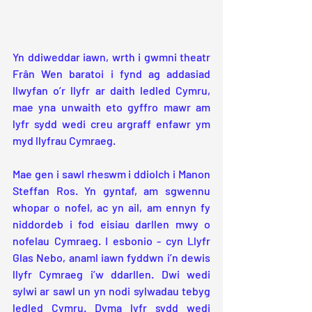
Yn ddiweddar iawn, wrth i gwmni theatr 
Frân Wen baratoi i fynd ag addasiad 
llwyfan o’r llyfr ar daith ledled Cymru, 
mae yna unwaith eto gyffro mawr am 
lyfr sydd wedi creu argraff enfawr ym 
myd llyfrau Cymraeg.
Mae gen i sawl rheswm i ddiolch i Manon 
Steffan Ros. Yn gyntaf, am sgwennu 
whopar o nofel, ac yn ail, am ennyn fy 
niddordeb i fod eisiau darllen mwy o 
nofelau Cymraeg. I esbonio - cyn Llyfr 
Glas Nebo, anaml iawn fyddwn i’n dewis 
llyfr Cymraeg i’w ddarllen. Dwi wedi 
sylwi ar sawl un yn nodi sylwadau tebyg 
ledled Cymru. Dyma lyfr sydd wedi 