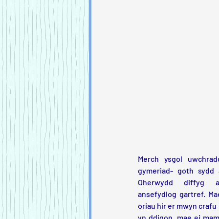
Merch ysgol uwchradd
gymeriad- goth sydd â
Oherwydd diffyg ar
ansefydlog gartref. Ma
oriau hir er mwyn crafu
yn ddigon, mae ei mam 