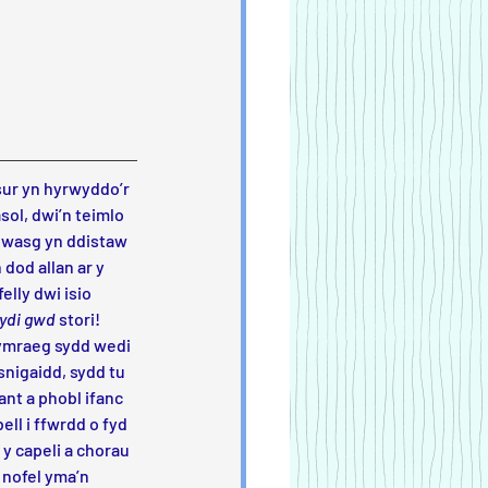
sur yn hyrwyddo’r 
sol, dwi’n teimlo 
’r wasg yn ddistaw 
dod allan ar y 
elly dwi isio 
lydi gwd
 stori! 
Cymraeg sydd wedi 
nigaidd, sydd tu 
lant a phobl ifanc 
ll i ffwrdd o fyd 
y capeli a chorau 
 nofel yma’n 