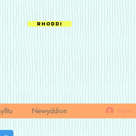
Rhoddi
ylltu
Newyddion
Log In