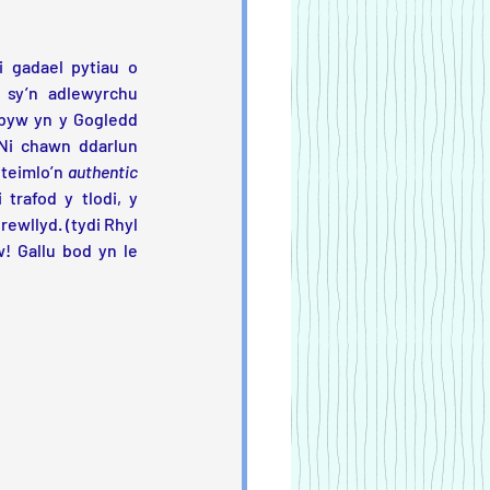
 gadael pytiau o 
sy’n adlewyrchu 
 byw yn y Gogledd 
Ni chawn ddarlun 
 teimlo’n 
authentic 
rafod y tlodi, y 
drewllyd. (tydi Rhyl 
! Gallu bod yn le 