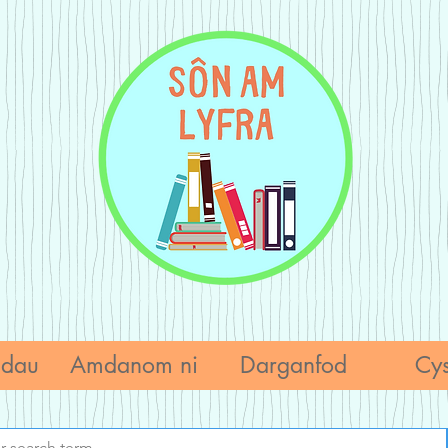
adau
Amdanom ni
Darganfod
Cys