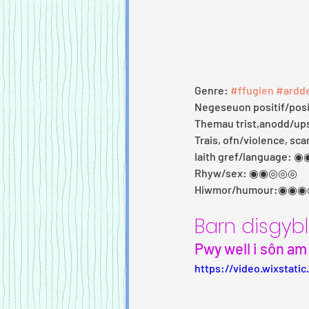
Genre: 
#ffuglen
#ardd
Negeseuon positif/po
Themau trist,anodd/u
Trais, ofn/violence, s
Iaith gref/language:
Rhyw/sex: ◉◉◎◎◎ 
Hiwmor/humour:◉◉
Barn disgyb
Pwy well i sôn am 
https://video.wixstat