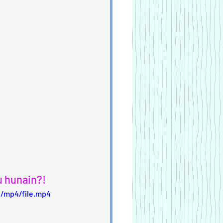
eu hunain?!
/mp4/file.mp4