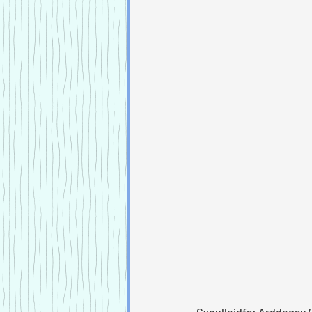
Cynulleidfa: Arddegau (