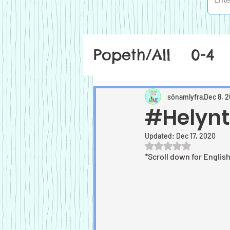
Popeth/All
0-4
sônamlyfra
Dec 8, 
#Helynt
Updated:
Dec 17, 2020
Rated NaN out of 5
*Scroll down for Englis