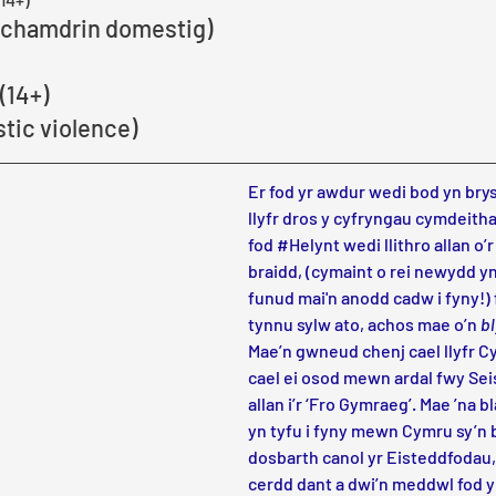
a chamdrin domestig)
(14+)
tic violence)
Er fod yr awdur wedi bod yn bry
llyfr dros y cyfryngau cymdeitha
fod 
#Helynt
 wedi llithro allan o
braidd, (cymaint o rei newydd yn 
funud mai'n anodd cadw i fyny!) f
tynnu sylw ato, achos mae o’n 
b
Mae’n gwneud chenj cael llyfr 
cael ei osod mewn ardal fwy Seis
allan i’r ‘Fro Gymraeg’. Mae ’na b
yn tyfu i fyny mewn Cymru sy’n be
dosbarth canol yr Eisteddfodau, 
cerdd dant a dwi’n meddwl fod y