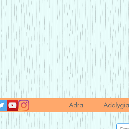
Adra
Adolygi