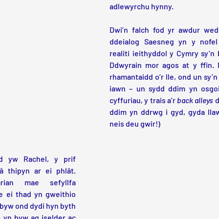
adlewyrchu hynny.
Dwi’n falch fod yr awdur wedi
ddeialog Saesneg yn y nofel 
realiti ieithyddol y Cymry sy’n
Ddwyrain mor agos at y ffin. 
rhamantaidd o’r lle, ond un sy’n
iawn – un sydd ddim yn osgoi t
cyffuriau, y trais a’r 
back alleys
 
ddim yn ddrwg i gyd, gyda llaw
neis deu gwir!)
 yw Rachel, y prif 
 thipyn ar ei phlât. 
ian mae sefyllfa 
e ei thad yn gweithio 
 byw ond dydi hyn byth 
yn byw ag iselder ac 