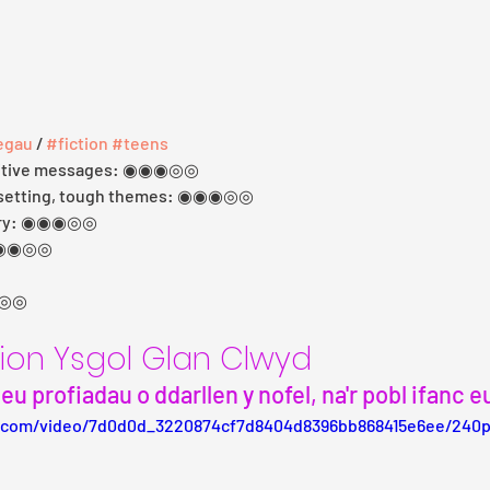
egau
 / 
#fiction
#teens
sitive messages: ◉◉◉◎◎
psetting, tough themes: ◉◉◉◎◎
cary: ◉◉◉◎◎  
 ◉◉◉◎◎ 
◉◎◎
lion Ysgol Glan Clwyd
eu profiadau o ddarllen y nofel, na'r pobl ifanc 
ic.com/video/7d0d0d_3220874cf7d8404d8396bb868415e6ee/240p