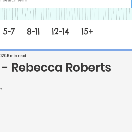
5-7
8-11
12-14
15+
2020
6 min read
 - Rebecca Roberts
 stars.
h*