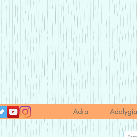
Adra
Adolygi