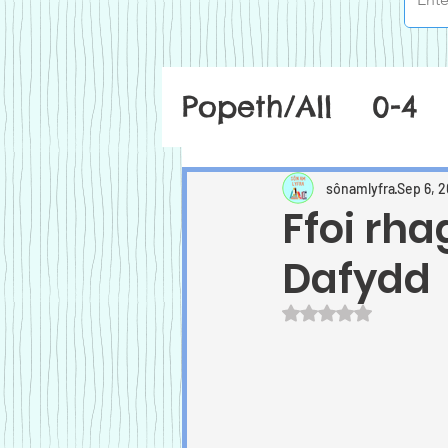
Popeth/All
0-4
sônamlyfra
Sep 6, 
Ffoi rha
Dafydd
Rated NaN out of 5