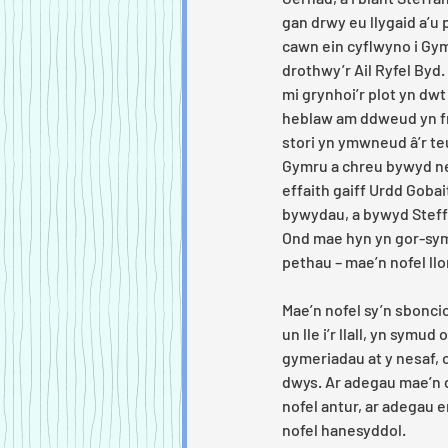
gan drwy eu llygaid a’u
cawn ein cyflwyno i Gym
drothwy’r Ail Ryfel Byd.
mi grynhoi’r plot yn dwt
heblaw am ddweud yn fr
stori yn ymwneud â’r teul
Gymru a chreu bywyd ne
effaith gaiff Urdd Gobai
bywydau, a bywyd Steff
Ond mae hyn yn gor-sym
pethau – mae’n nofel llo
Mae’n nofel sy’n sbonci
un lle i’r llall, yn symud 
gymeriadau at y nesaf, o’
dwys. Ar adegau mae’n da
nofel antur, ar adegau er
nofel hanesyddol.