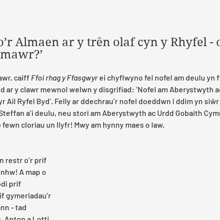
o’r Almaen ar y trên olaf cyn y Rhyfel -
 mawr?’
wr, caiff 
Ffoi rhag y Ffasgwyr
 ei chyflwyno fel nofel am deulu yn f
d ar y clawr mewnol welwn y disgrifiad: ‘Nofel am Aberystwyth a
yr Ail Ryfel Byd’. Felly ar ddechrau’r nofel doeddwn i ddim yn siŵr
 Steffan a’i deulu, neu stori am Aberystwyth ac Urdd Gobaith Cymr
fewn cloriau un llyfr! Mwy am hynny maes o law.
restr o’r prif 
 nhw! A map o 
i prif 
rif gymeriadau’r 
nn - tad 
, Anton a Lotti, 