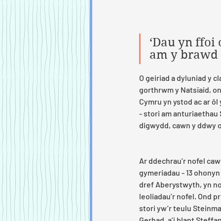
‘Dau yn ffoi 
am y brawd
O geiriad a dyluniad y cla
gorthrwm y Natsïaid, on
Cymru yn ystod ac ar ôl 
- stori am anturiaethau
digwydd, cawn y ddwy o 
Ar ddechrau’r nofel cawn 
gymeriadau - 13 ohonyn
dref Aberystwyth, yn nod
leoliadau’r nofel. Ond p
stori yw’r teulu Steinma
Gerhad, a’i blant Steffan