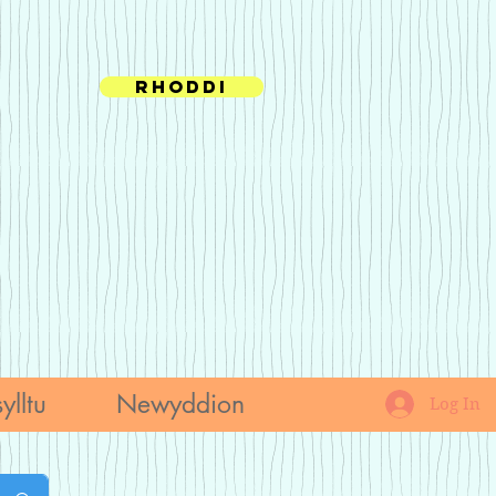
Rhoddi
ylltu
Newyddion
Log In