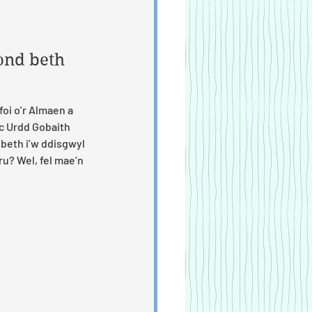
 ond beth 
foi o’r Almaen a 
c Urdd Gobaith 
 beth i’w ddisgwyl 
u? Wel, fel mae’n 