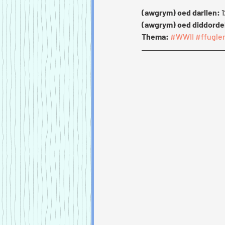
(awgrym) oed darllen:
 
(awgrym) oed diddorde
Thema:
#WWII
#ffugle