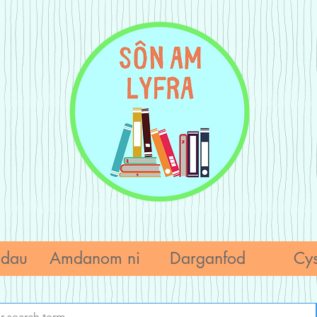
adau
Amdanom ni
Darganfod
Cys