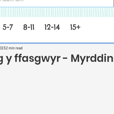
5-7
8-11
12-14
15+
2023
2 min read
g y ffasgwyr - Myrddin
 stars.