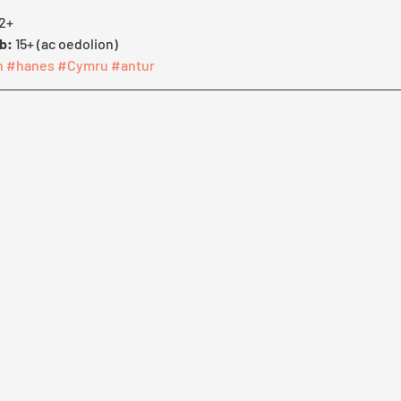
12+
b:
 15+ (ac oedolion)
n
#hanes
#Cymru
#antur