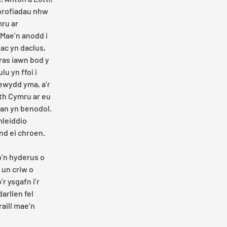
 profiadau nhw 
ru ar 
 Mae’n anodd i 
 ac yn daclus, 
as iawn bod y 
u yn ffoi i 
wydd yma, a’r 
th Cymru ar eu 
an yn benodol. 
leiddio 
nd ei chroen. 
o’n hyderus o 
o un criw o 
r ysgafn i’r 
rllen fel 
aill mae’n 