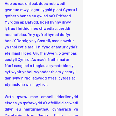
Heb os nac oni bai, does neb wedi 
gwneud mwy i agor llygaid plant Cymru i 
gyfoeth hanes eu gwlad na’r Prifardd 
Myrddin ap Dafydd, boed hynny drwy 
lyfrau ffeithiol neu chwedlau, cerddi 
neu nofelau. Yn y gyfrol hynod ddifyr 
hon, Y Ddraig yn y Castell, mae’r awdur 
yn rhoi cyfle arall i ni fynd ar antur gyda’r 
efeilliaid 11 oed, Gruff a Gwen, o gwmpas 
cestyll Cymru. Ac mae’r ffaith mai ar 
ffurf casgliad o flogiau ac ymatebion y 
cyflwynir yr holl wybodaeth am y cestyll 
dan sylw’n rhoi agwedd ffres, cyfoes ac 
atyniadol iawn i’r gyfrol.
Wrth gwrs, mae ambell ddarllenydd 
eisoes yn gyfarwydd â’r efeilliaid ac wedi 
dilyn eu hanturiaethau cynharach yn 
Carafanio dros Gymru. Dilyn yr un 