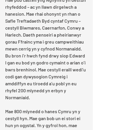
rhyfeddod – ac yn llawn dirgelwch a 
hanesion. Mae rhai ohonynt yn rhan o 
Safle Treftadaeth Byd cyntaf Cymru – 
cestyll Biwmares, Caernarfon, Conwy a 
Harlech. Daeth penseiri a pheirianwyr 
gorau Ffrainc yma i greu campweithiau 
mewn cerrig yn y cyfnod Normanaidd. 
Bu bron i’r hwch fynd drwy siop Edward 
I gan eu bod yn godro cymaint o arian o’i 
bwrs brenhinol. Mae cestyll eraill wedi’u 
codi gan dywysogion Cymreig i 
amddiffyn eu tiroedd a’u pobl yn eu 
rhyfel 200 mlynedd yn erbyn y 
Normaniaid.
Mae 800 mlynedd o hanes Cymru yn y 
cestyll hyn. Mae gan bob un ei stori ei 
hun yn ogystal. Yn y gyfrol hon, mae 