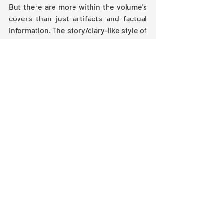
But there are more within the volume's 
covers than just artifacts and factual 
information. The story/diary-like style of 
the blogs provides an opportunity for 
the author to place all venues in a more 
contemporary context. When visiting 
Dolwyddelan Castle, for example, there 
is mention of a visit to ZipWorld, before 
going on to refer to landscape features, 
including the different arêtes and 
mountains that can be seen, before we 
go to the castle itself. This provides an 
opportunity, therefore, for the reader to 
come to truly identify the castles and 
their surroundings, showing any adult 
reading the volume how it is possible to 
combine a fun activity with an element 
of history, and to tick each box when 
trying to maintain the interest of their 