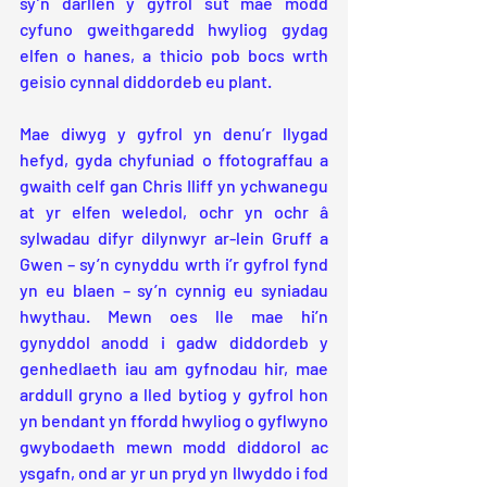
sy’n darllen y gyfrol sut mae modd 
cyfuno gweithgaredd hwyliog gydag 
elfen o hanes, a thicio pob bocs wrth 
geisio cynnal diddordeb eu plant.
Mae diwyg y gyfrol yn denu’r llygad 
hefyd, gyda chyfuniad o ffotograffau a 
gwaith celf gan Chris Iliff yn ychwanegu 
at yr elfen weledol, ochr yn ochr â 
sylwadau difyr dilynwyr ar-lein Gruff a 
Gwen – sy’n cynyddu wrth i’r gyfrol fynd 
yn eu blaen – sy’n cynnig eu syniadau 
hwythau. Mewn oes lle mae hi’n 
gynyddol anodd i gadw diddordeb y 
genhedlaeth iau am gyfnodau hir, mae 
arddull gryno a lled bytiog y gyfrol hon 
yn bendant yn ffordd hwyliog o gyflwyno 
gwybodaeth mewn modd diddorol ac 
ysgafn, ond ar yr un pryd yn llwyddo i fod 