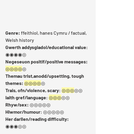
Genre:
 ffeithiol, hanes Cymru / factual, 
Welsh history
Gwerth addysgiadol/educational value
: 
◉◉◉◉◎
Negeseuon positif/positive messages:
◎◎◎◎
◎
Themau trist,anodd/upsetting, tough 
themes:
◎◎◎◎
◎
Trais, ofn/violence, scary
: 
◎◎◎
◎◎  
Iaith gref/language
: 
◎◎◎
◎◎ 
Rhyw/sex: 
◎◎◎◎◎ 
Hiwmor/humour
: ◎◎◎◎◎
Her darllen/reading difficulty: 
◉◉◉◎◎ 