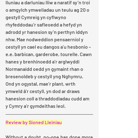
lluniau a darluniau lliw a naratif sy’n troi 
o amgylch ymweliadau un teulu ag 20 o 
gestyll Cymreig yn cyflwyno 
rhyfeddodau’r safleoedd a hefyd yn 
adrodd yr hanesion sy’n perthyn iddyn 
nhw. Mae nodweddion pensaernïol y 
cestyll yn cael eu dangos a’u hesbonio – 
e.e. barbican, garderobe, tourelle. Cawn 
hanes y brenhinoedd a’r arglwyddi 
Normanaidd oedd yn gymaint rhan o 
bresenoldeb y cestyll yng Nghymru. 
Ond yn ogystal, mae’r plant, wrth 
ymweld â’r cestyll, yn dod ar draws 
hanesion coll a thraddodiadau cudd am 
y Cymry a’r gymdeithas leol.
Review by Sioned Lleiniau
Without a doubt, no-one has done more 