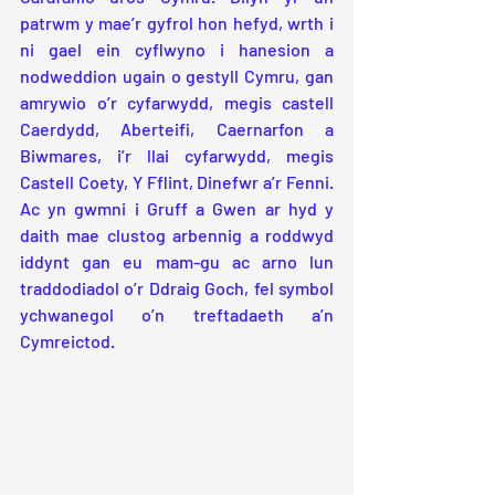
patrwm y mae’r gyfrol hon hefyd, wrth i 
ni gael ein cyflwyno i hanesion a 
nodweddion ugain o gestyll Cymru, gan 
amrywio o’r cyfarwydd, megis castell 
Caerdydd, Aberteifi, Caernarfon a 
Biwmares, i’r llai cyfarwydd, megis 
Castell Coety, Y Fflint, Dinefwr a’r Fenni. 
Ac yn gwmni i Gruff a Gwen ar hyd y 
daith mae clustog arbennig a roddwyd 
iddynt gan eu mam-gu ac arno lun 
traddodiadol o’r Ddraig Goch, fel symbol 
ychwanegol o’n treftadaeth a’n 
Cymreictod.