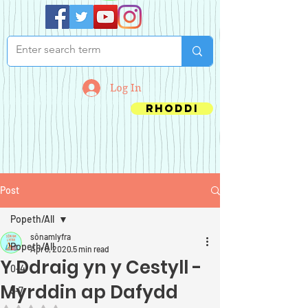
Log In
Rhoddi
Post
Popeth/All
sônamlyfra
Popeth/All
Apr 8, 2020
5 min read
Y Ddraig yn y Cestyll -
0-4
Myrddin ap Dafydd
5-7