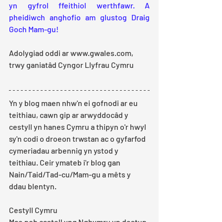
yn gyfrol ffeithiol werthfawr. A 
pheidiwch anghofio am glustog Draig 
Goch Mam-gu!
Adolygiad oddi ar www.gwales.com, 
trwy ganiatâd Cyngor Llyfrau Cymru
Yn y blog maen nhw'n ei gofnodi ar eu 
teithiau, cawn gip ar arwyddocâd y 
cestyll yn hanes Cymru a thipyn o'r hwyl 
sy'n codi o droeon trwstan ac o gyfarfod 
cymeriadau arbennig yn ystod y 
teithiau. Ceir ymateb i'r blog gan 
Nain/Taid/Tad-cu/Mam-gu a mêts y 
ddau blentyn.
Cestyll Cymru
Mae pob castell yng Nghymru yn destun 