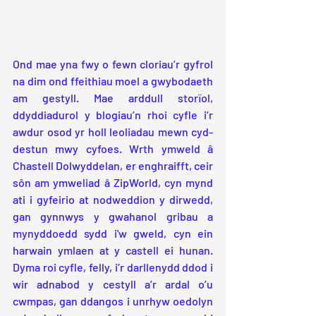
Ond mae yna fwy o fewn cloriau’r gyfrol 
na dim ond ffeithiau moel a gwybodaeth 
am gestyll. Mae arddull storïol, 
ddyddiadurol y blogiau’n rhoi cyfle i’r 
awdur osod yr holl leoliadau mewn cyd-
destun mwy cyfoes. Wrth ymweld â 
Chastell Dolwyddelan, er enghraifft, ceir 
sôn am ymweliad â ZipWorld, cyn mynd 
ati i gyfeirio at nodweddion y dirwedd, 
gan gynnwys y gwahanol gribau a 
mynyddoedd sydd i'w gweld, cyn ein 
harwain ymlaen at y castell ei hunan. 
Dyma roi cyfle, felly, i’r darllenydd ddod i 
wir adnabod y cestyll a’r ardal o’u 
cwmpas, gan ddangos i unrhyw oedolyn 