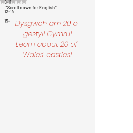
Rated NaN out of 5 stars.
8-11
*Scroll down for English*
12-14
15+
Dysgwch am 20 o 
gestyll Cymru!
Learn about 20 of 
Wales' castles!