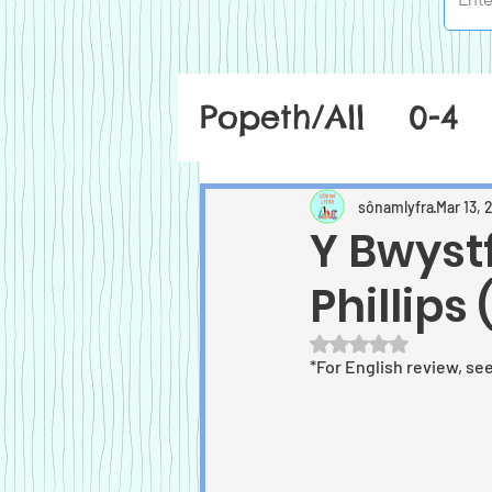
Popeth/All
0-4
sônamlyfra
Mar 13, 
Y Bwystf
Phillips
Rated NaN out of 5
*For English review, se