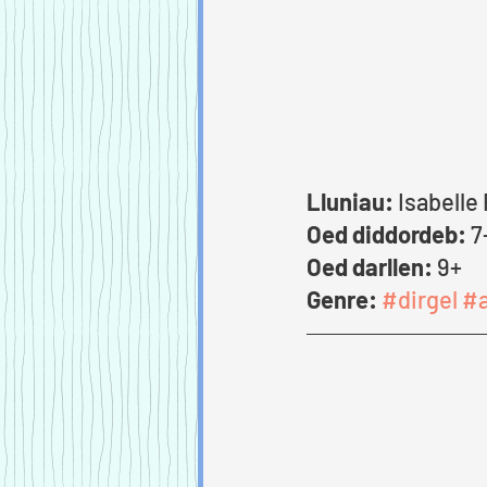
Lluniau:
 Isabelle 
Oed diddordeb:
 7
Oed darllen:
 9+
Genre: 
#dirgel
#