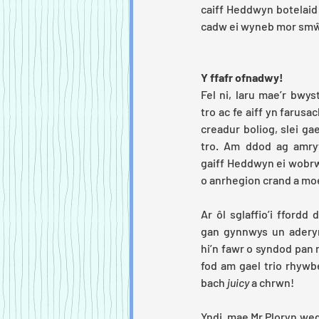
caiff Heddwyn botelaid 
cadw ei wyneb mor smŵd
Y ffafr ofnadwy!
Fel ni, laru mae’r bwyst
tro ac fe aiff yn farusa
creadur boliog, slei ga
tro. Am ddod ag amryw
gaiff Heddwyn ei wobrw
o anrhegion crand a mo
Ar ôl sglaffio’i ffordd
gan gynnwys un aderyn 
hi’n fawr o syndod pan m
fod am gael trio rhywb
bach 
juicy
 a chrwn!
Yndi, mae Mr.Ploryn we