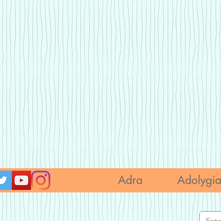
Adra
Adolygi