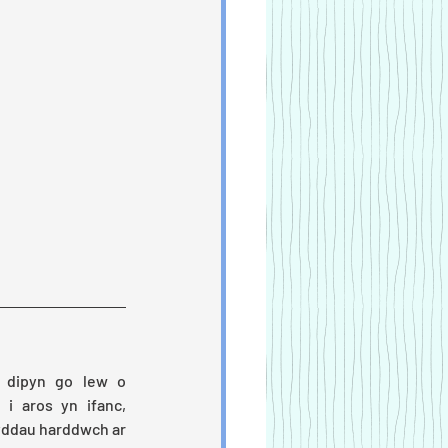
 dipyn go lew o 
i aros yn ifanc, 
yddau harddwch ar 