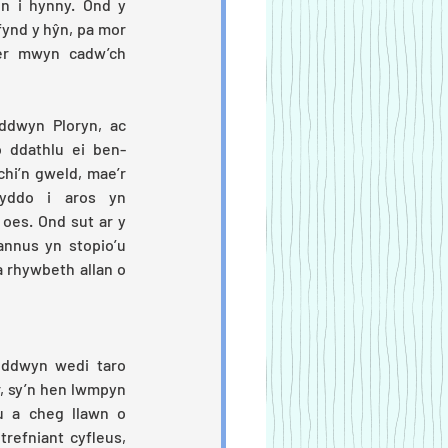
n i hynny. Ond y 
ynd y hŷn, pa mor 
 fodlon mynd er mwyn cadw’ch 
dwyn Ploryn, ac 
 ddathlu ei ben-
hi’n gweld, mae’r 
ceiliog dandi yma wedi llwyddo i aros yn 
 oes. Ond sut ar y 
nus yn stopio’u 
hunan rhag mynd i edrych fatha rhywbeth allan o 
ddwyn wedi taro 
, sy’n hen lwmpyn 
u a cheg llawn o 
refniant cyfleus, 