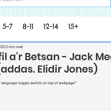
5-7
8-11
12-14
15+
2022
3 min read
il a'r Betsan - Jack Me
 (addas. Elidir Jones)
 stars.
e language toggle switch on top of webpage*