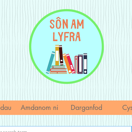
adau
Amdanom ni
Darganfod
Cys