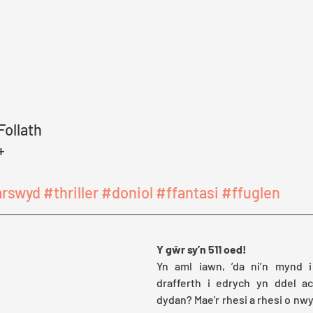
Follath
+
arswyd
#thriller
#doniol
#ffantasi
#ffuglen
Y gŵr sy’n 511 oed!
Yn aml iawn, ’da ni’n mynd i
drafferth i edrych yn ddel ac 
dydan? Mae'r rhesi a rhesi o nw