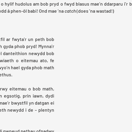
o hylif hudolus am bob pryd o fwyd blasus mae’n ddarparu i’r bw
d â phen-ôl babi! Ond mae ’na 
catch
 (does ’na wastad!) 
fil ar fwyta’r un peth bob 
ch gyda phob pryd! Mynna’r 
el danteithion newydd bob 
iaeth o eitemau ato, fe 
yo’n hael gyda phob math 
ethus. 
 drwy eitemau o bob math, 
egsotig, prin iawn, dydi 
ae’r bwystfil yn datgan ei 
eth newydd i de – plentyn 
di gwneud pethau ofnadwy 