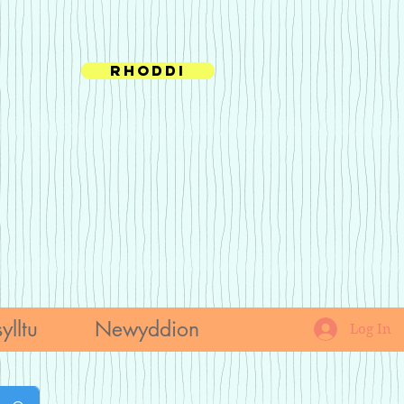
Rhoddi
ylltu
Newyddion
Log In