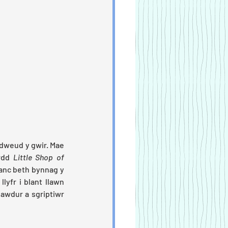
 dweud y gwir. Mae 
rdd 
Little Shop of 
anc beth bynnag y 
lyfr i blant llawn 
 awdur a sgriptiwr 