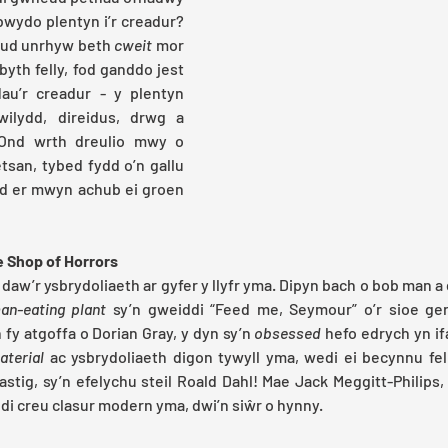
bwydo plentyn i’r creadur? 
eud unrhyw beth 
cweit 
mor 
byth felly, fod ganddo jest 
au’r creadur - y plentyn 
ilydd, direidus, drwg a 
 Ond wrth dreulio mwy o 
an, tybed fydd o’n gallu 
idd er mwyn achub ei groen 
e Shop of Horrors
daw’r ysbrydoliaeth ar gyfer y llyfr yma. Dipyn bach o bob man a
an-eating plant
 sy’n gweiddi “Feed me, Seymour” o’r sioe ge
 fy atgoffa o Dorian Gray, y dyn sy’n 
obsessed
 hefo edrych yn if
aterial
 ac ysbrydoliaeth digon tywyll yma, wedi ei becynnu fel l
castig, sy’n efelychu steil Roald Dahl! Mae Jack Meggitt-Philips,
i creu clasur modern yma, dwi’n siŵr o hynny.