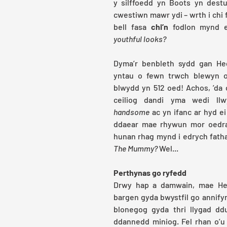
y silffoedd yn Boots yn destu
cwestiwn mawr ydi – wrth i chi f
bell fasa 
chi’n
youthful looks? 
Dyma’r benbleth sydd gan Hed
yntau o fewn trwch blewyn o
blwydd yn 512 oed! Achos, ’da c
handsome
 ac yn ifanc ar hyd ei
ddaear mae rhywun mor oedran
The Mummy? 
Wel...
Perthynas go ryfedd
Drwy hap a damwain, mae He
bargen gyda bwystfil go annifyr
blonegog gyda thri llygad dd
ddannedd miniog. Fel rhan o’u t