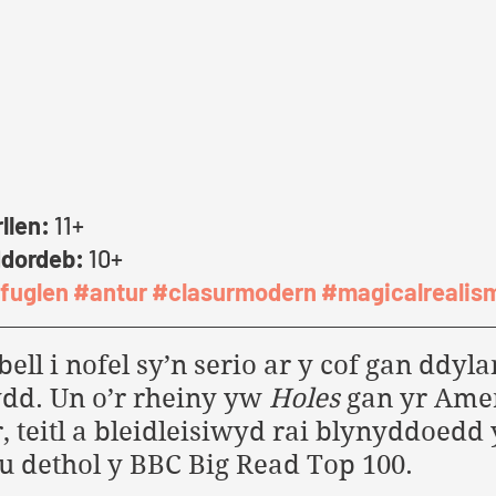
llen: 
11+
dordeb: 
10+
fuglen
#antur
#clasurmodern
#magicalrealis
ll i nofel sy’n serio ar y cof gan ddyl
ydd. Un o’r rheiny yw 
Holes
 gan yr Ame
, teitl a bleidleisiwyd rai blynyddoedd 
u dethol y BBC Big Read Top 100. 