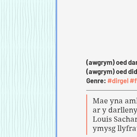
(awgrym) oed dar
(awgrym) oed did
Genre: 
#dirgel
#f
Mae yna ambe
ar y darllen
Louis Sachar
ymysg llyfra