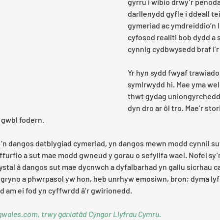
gyrru i wibio drwy’r penodau
darllenydd gyfle i ddeall te
gymeriad ac ymdreiddio’n ll
cyfosod realiti bob dydd a 
cynnig cydbwysedd braf i’r 
Yr hyn sydd fwyaf trawiadol
symlrwydd hi. Mae yma wele
thwt gydag uniongyrchedd 
dyn dro ar ôl tro. Mae’r sto
n gwbl fodern.
sy’n dangos datblygiad cymeriad, yn dangos mewn modd cynnil su
 ffurfio a sut mae modd gwneud y gorau o sefyllfa wael. Nofel sy’n
tal â dangos sut mae dycnwch a dyfalbarhad yn gallu sicrhau ca
l gryno a phwrpasol yw hon, heb unrhyw emosiwn, bron; dyma lyfr
dd am ei fod yn cyffwrdd â’r gwirionedd.
wales.com, trwy ganiatâd Cyngor Llyfrau Cymru.