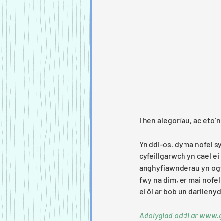
i hen alegorïau, ac eto’
Yn ddi-os, dyma nofel 
cyfeillgarwch yn cael ei
anghyfiawnderau yn ogys
fwy na dim, er mai nofe
ei ôl ar bob un darlleny
Adolygiad oddi ar www.g