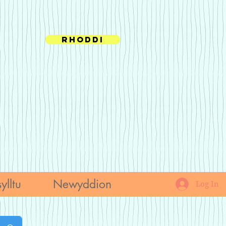
Rhoddi
ylltu
Newyddion
Log In