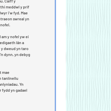
. Caiff y 
ithi meddwl y prif 
wyr i’w fyd. Mae 
straeon swreal yn 
nofel.
 am y nofel yw ei 
digaeth lân a 
y dweud yn taro 
ri'n dynn, yn debyg 
t mae 
 tanlinellu 
nlyniadau. Yn 
 fydd yn gadael 