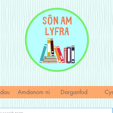
adau
Amdanom ni
Darganfod
Cys