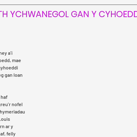
H YCHWANEGOL GAN Y CYHOED
ney a’i 
hoedd, mae 
yhoeddi 
eg gan Ioan 
haf 
reu’r nofel 
 chymeriadau 
Louis 
rn ar y 
, felly 