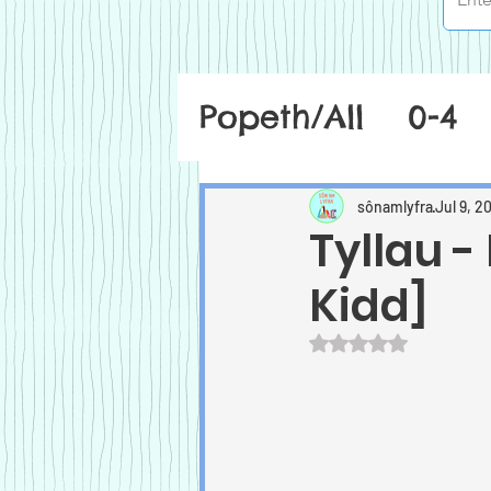
Popeth/All
0-4
sônamlyfra
Jul 9, 2
Tyllau -
Kidd]
Rated NaN out of 5