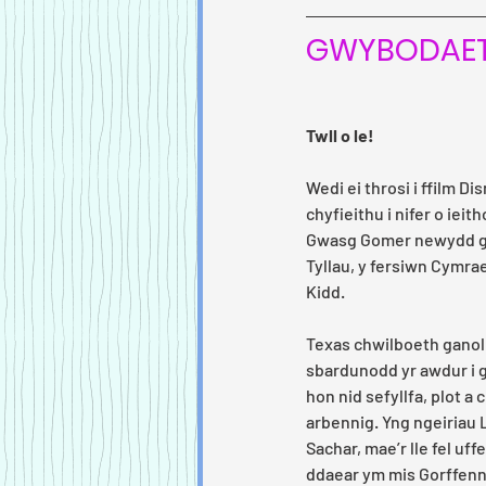
GWYBODAET
Twll o le!
Wedi ei throsi i ffilm Dis
chyfieithu i nifer o ieit
Gwasg Gomer newydd g
Tyllau, y fersiwn Cymra
Kidd.
Texas chwilboeth ganol 
sbardunodd yr awdur i g
hon nid sefyllfa, plot a
arbennig. Yng ngeiriau 
Sachar, mae’r lle fel uffe
ddaear ym mis Gorffennaf