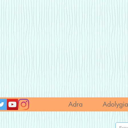
Adra
Adolygi