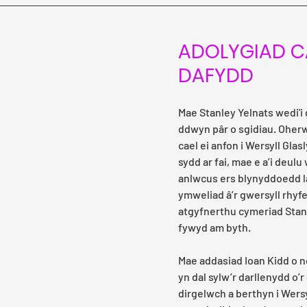
ADOLYGIAD C
DAFYDD
Mae Stanley Yelnats wedi'i
ddwyn pâr o sgidiau. Oher
cael ei anfon i Wersyll Glas
sydd ar fai, mae e a’i deulu
anlwcus ers blynyddoedd l
ymweliad â’r gwersyll rhyf
atgyfnerthu cymeriad Stanl
fywyd am byth.
Mae addasiad Ioan Kidd o n
yn dal sylw’r darllenydd o’r
dirgelwch a berthyn i Wersy