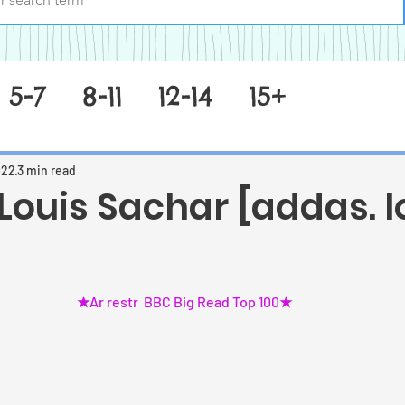
5-7
8-11
12-14
15+
022
3 min read
 Louis Sachar [addas. 
 stars.
★
Ar restr  BBC Big Read Top 100
★