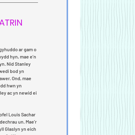
ATRIN 
 gyhuddo ar gam o 
wydd hyn, mae e’n 
lyn. Nid Stanley 
 wedi bod yn 
awer. Ond, mae 
edd hwn yn 
ey ac yn newid ei 
ofel Louis Sachar 
 dechrau un. Mae’r 
ll Glaslyn yn eich 