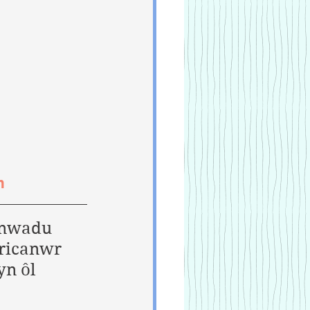
m
anwadu 
ricanwr 
yn ôl 