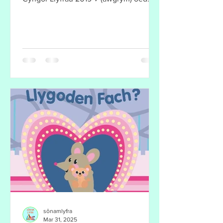
diddordeb: 14-24+...
sônamlyfra
Mar 31, 2025