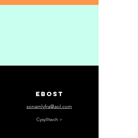
EBOST
sonamlyfra@aol.com
Cysylltwch >