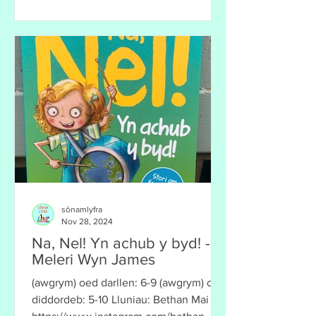
sônamlyfra
Nov 28, 2024
Na, Nel! Yn achub y byd! -
Meleri Wyn James
(awgrym) oed darllen: 6-9 (awgrym) oed
diddordeb: 5-10 Lluniau: Bethan Mai