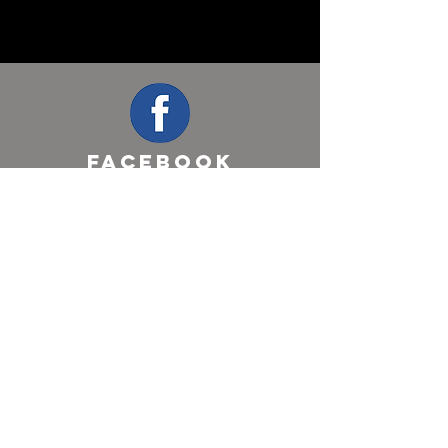
FACEBOOK
Ewch >
TWITTER
Ewch >