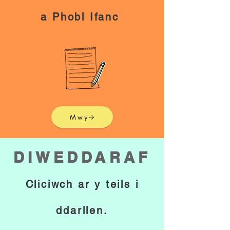
a Phobl Ifanc
Mwy
DIWEDDARAF
Cliciwch ar y teils i
ddarllen.