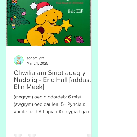
sônamlyfra
Mar 24, 2025
Chwilia am Smot adeg y
Nadolig - Eric Hall [addas.
Elin Meek]
(awgrym) oed diddordeb: 6 mis+
(awgrym) oed darllen: 5+ Pynciau:
#anifeiliaid #fflapiau Adolygiad gan
Esyllt Roberts (rhiant) ar ran...