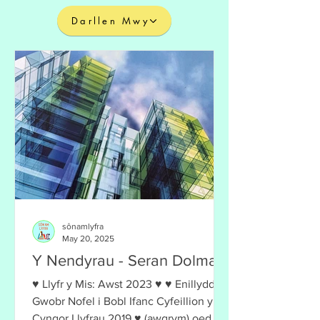
Darllen Mwy
sônamlyfra
May 20, 2025
Y Nendyrau - Seran Dolma
♥ Llyfr y Mis: Awst 2023 ♥ ♥ Enillydd
Gwobr Nofel i Bobl Ifanc Cyfeillion y
Cyngor Llyfrau 2019 ♥ (awgrym) oed