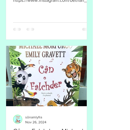
https://www.instagram.com/bethan_ma
i_celf_art/?hl=en...
sônamlyfra
Nov 26, 2024