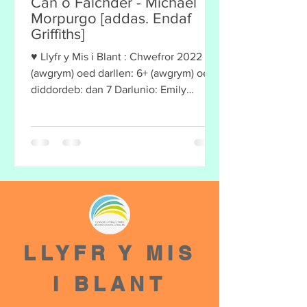
Cân o Falchder - Michael
Morpurgo [addas. Endaf
Griffiths]
♥ Llyfr y Mis i Blant : Chwefror 2022 ♥
(awgrym) oed darllen: 6+ (awgrym) oed
diddordeb: dan 7 Darlunio: Emily
Gravett Adolygiad Ceri...
LLYFR Y MIS
I BLANT