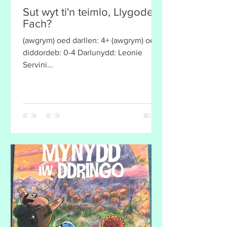
Sut wyt ti'n teimlo, Llygoden
Fach?
(awgrym) oed darllen: 4+ (awgrym) oed
diddordeb: 0-4 Darlunydd: Leonie
Servini
https://www.instagram.com/leonieillustr
ates/ Disgrifiad...