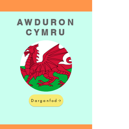
AWDURON
CYMRU
Darganfod