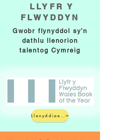
LLYFR Y
FLWYDDYN
Gwobr flynyddol sy’n
dathlu llenorion
talentog Cymreig
Llenyddiaeth Cymru