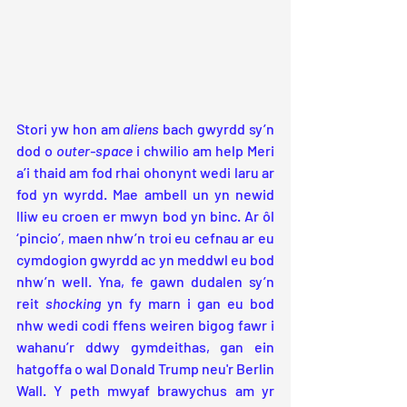
Stori yw hon am 
aliens
 bach gwyrdd sy’n 
dod o 
outer-space
 i chwilio am help Meri 
a’i thaid am fod rhai ohonynt wedi laru ar 
fod yn wyrdd. Mae ambell un yn newid 
lliw eu croen er mwyn bod yn binc. Ar ôl 
‘pincio’, maen nhw’n troi eu cefnau ar eu 
cymdogion gwyrdd ac yn meddwl eu bod 
nhw’n well. Yna, fe gawn dudalen sy’n 
reit 
shocking
 yn fy marn i gan eu bod 
nhw wedi codi ffens weiren bigog fawr i 
wahanu’r ddwy gymdeithas, gan ein 
hatgoffa o wal Donald Trump neu'r Berlin 
Wall. Y peth mwyaf brawychus am yr 