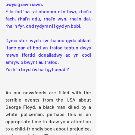
bwysig iawn iawn.
Ella fod ’na rai ohonom ni’n fawr, rhai’n 
fach, rhai’n ddu, rhai’n wyn, rhai’n dal, 
rhai’n fyr, ond rydym ni i gyd yn bobl.
Dyma stori wych i’w rhannu gyda phlant 
ifanc gan ei bod yn trafod testun dwys 
mewn ffordd ddealladwy ac yn codi 
amryw o bwyntiau trafod.
Ydi hi’n bryd i’w hail gyhoeddi?
As our newsfeeds are filled with the 
terrible events from the USA about 
George Floyd, a black man killed by a 
white policeman, perhaps this is an 
appropriate time to draw your attention 
to a child-friendly book about prejudice, 