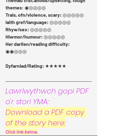
Themau trist,anodd/upsetting, tough 
themes
: ◉◎◎◎◎
Trais, ofn/violence, scary:
 ◎◎◎◎◎ 
Iaith gref/language:
 ◎◎◎◎◎ 
Rhyw/sex:
 ◎◎◎◎◎ 
Hiwmor/humour:
 ◎◎◎◎◎
Her darllen/reading difficulty:
◉◉◎◎◎ 
Dyfarniad/Rating:
 ★★★★★
Lawrlwythwch gopi PDF 
o'r stori YMA: 
Download a PDF copy 
of the story here:
Click link below.