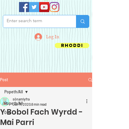
Log In
Rhoddi
Post
Popeth/All
sônamlyfra
Popeth/All
Jun 11, 2020
6 min read
Y Bobol Fach Wyrdd -
0-4
Mai Parri
5-7