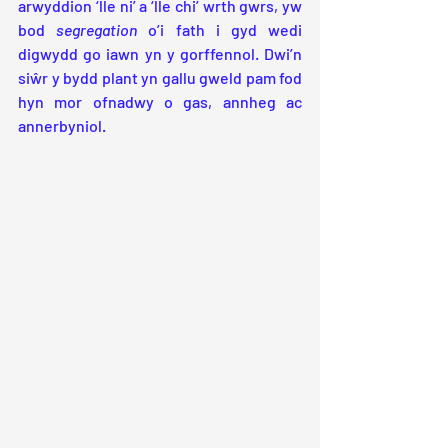
arwyddion ‘lle ni’ a ‘lle chi’ wrth gwrs, yw 
bod 
segregation
 o’i fath i gyd wedi 
digwydd go iawn yn y gorffennol. Dwi’n 
siŵr y bydd plant yn gallu gweld pam fod 
hyn mor ofnadwy o gas, annheg ac 
annerbyniol.