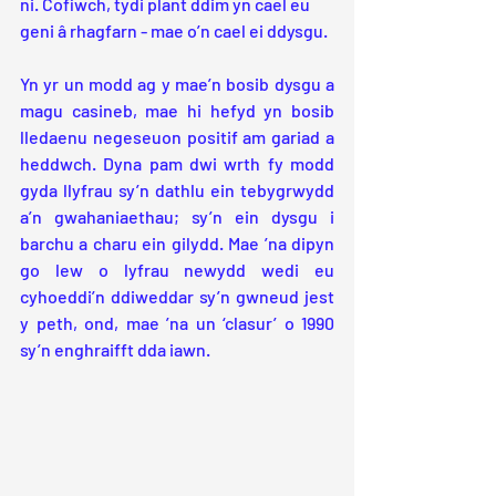
ni. Cofiwch, tydi plant ddim yn cael eu 
geni â rhagfarn - mae o’n cael ei ddysgu.
Yn yr un modd ag y mae’n bosib dysgu a 
magu casineb, mae hi hefyd yn bosib 
lledaenu negeseuon positif am gariad a 
heddwch. Dyna pam dwi wrth fy modd 
gyda llyfrau sy’n dathlu ein tebygrwydd 
a’n gwahaniaethau; sy’n ein dysgu i 
barchu a charu ein gilydd. Mae ’na dipyn 
go lew o lyfrau newydd wedi eu 
cyhoeddi’n ddiweddar sy’n gwneud jest 
y peth, ond, mae ’na un ‘clasur’ o 1990 
sy’n enghraifft dda iawn.