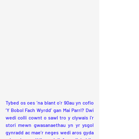
Tybed os oes ’na blant o’r 90au yn cofio 
‘Y Bobol Fach Wyrdd’ gan Mai Parri? Dwi 
wedi colli cownt o sawl tro y clywais i’r 
stori mewn gwasanaethau yn yr ysgol 
gynradd ac mae’r neges wedi aros gyda 