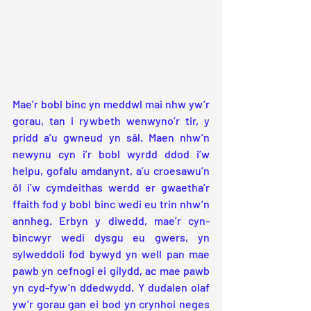
Mae’r bobl binc yn meddwl mai nhw yw’r 
gorau, tan i rywbeth wenwyno’r tir, y 
pridd a’u gwneud yn sâl. Maen nhw’n 
newynu cyn i’r bobl wyrdd ddod i’w 
helpu, gofalu amdanynt, a’u croesawu’n 
ôl i’w cymdeithas werdd er gwaetha’r 
ffaith fod y bobl binc wedi eu trin nhw’n 
annheg. Erbyn y diwedd, mae’r cyn-
bincwyr wedi dysgu eu gwers, yn 
sylweddoli fod bywyd yn well pan mae 
pawb yn cefnogi ei gilydd, ac mae pawb 
yn cyd-fyw’n ddedwydd. Y dudalen olaf 
yw’r gorau gan ei bod yn crynhoi neges 