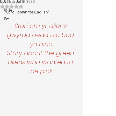
Updated:
Jul 16, 2020
8-11
Rated NaN out of 5 stars.
12-14
*Scroll down for English*
15+
Stori am yr aliens 
gwyrdd oedd isio bod 
yn binc.
Story about the green 
aliens who wanted to 
be pink.