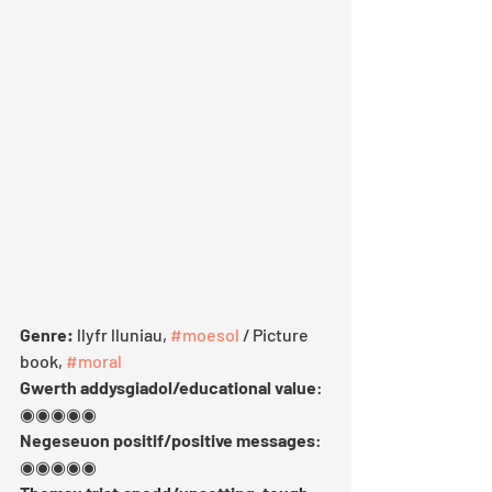
Genre:
 llyfr lluniau, 
#moesol
 / Picture 
book, 
#moral
Gwerth addysgiadol/educational value
: 
◉◉◉◉◉
Negeseuon positif/positive messages
: 
◉◉◉◉◉