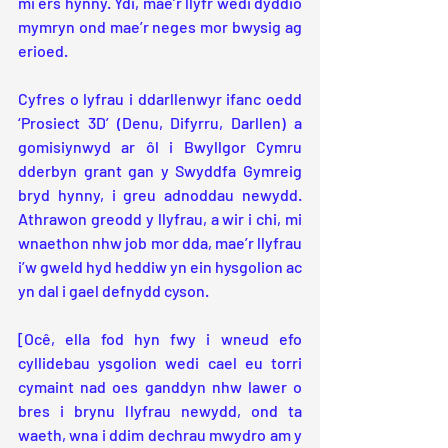
mi ers hynny. Ydi, mae’r llyfr wedi dyddio 
mymryn ond mae’r neges mor bwysig ag 
erioed.
Cyfres o lyfrau i ddarllenwyr ifanc oedd 
‘Prosiect 3D’ (Denu, Difyrru, Darllen) a 
gomisiynwyd ar ôl i Bwyllgor Cymru 
dderbyn grant gan y Swyddfa Gymreig 
bryd hynny, i greu adnoddau newydd. 
Athrawon greodd y llyfrau, a wir i chi, mi 
wnaethon nhw job mor dda, mae’r llyfrau 
i’w gweld hyd heddiw yn ein hysgolion ac 
yn dal i gael defnydd cyson.  
[Ocê, ella fod hyn fwy i wneud efo 
cyllidebau ysgolion wedi cael eu torri 
cymaint nad oes ganddyn nhw lawer o 
bres i brynu llyfrau newydd, ond ta 
waeth, wna i ddim dechrau mwydro am y