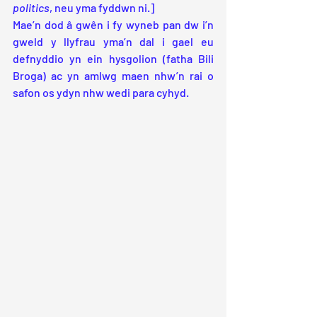
politics
, neu yma fyddwn ni.]
Mae’n dod â gwên i fy wyneb pan dw i’n 
gweld y llyfrau yma’n dal i gael eu 
defnyddio yn ein hysgolion (fatha Bili 
Broga) ac yn amlwg maen nhw’n rai o 
safon os ydyn nhw wedi para cyhyd.