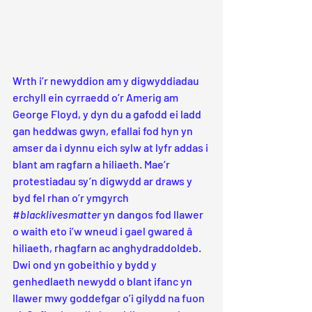
Wrth i’r newyddion am y digwyddiadau 
erchyll ein cyrraedd o’r Amerig am 
George Floyd, y dyn du a gafodd ei ladd 
gan heddwas gwyn, efallai fod hyn yn 
amser da i dynnu eich sylw at lyfr addas i 
blant am ragfarn a hiliaeth. Mae’r 
protestiadau sy’n digwydd ar draws y 
byd fel rhan o’r ymgyrch 
#
blacklivesmatter 
yn dangos fod llawer 
o waith eto i’w wneud i gael gwared â 
hiliaeth, rhagfarn ac anghydraddoldeb. 
Dwi ond yn gobeithio y bydd y 
genhedlaeth newydd o blant ifanc yn 
llawer mwy goddefgar o’i gilydd na fuon 