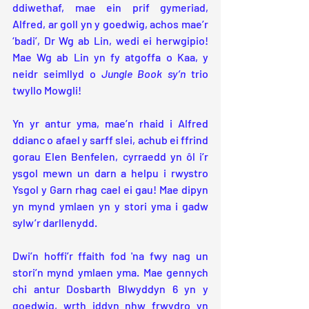
ddiwethaf, mae ein prif gymeriad, 
Alfred, ar goll yn y goedwig, achos mae’r 
‘badi’, Dr Wg ab Lin, wedi ei herwgipio! 
Mae Wg ab Lin yn fy atgoffa o Kaa, y 
neidr seimllyd o 
Jungle Book sy’n 
trio 
twyllo Mowgli!
Yn yr antur yma, mae’n rhaid i Alfred 
ddianc o afael y sarff slei, achub ei ffrind 
gorau Elen Benfelen, cyrraedd yn ôl i’r 
ysgol mewn un darn a helpu i rwystro 
Ysgol y Garn rhag cael ei gau! Mae dipyn 
yn mynd ymlaen yn y stori yma i gadw 
sylw’r darllenydd.
Dwi’n hoffi’r ffaith fod 'na fwy nag un 
stori’n mynd ymlaen yma. Mae gennych 
chi antur Dosbarth Blwyddyn 6 yn y 
goedwig, wrth iddyn nhw frwydro yn 