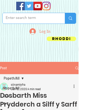
Log In
Rhoddi
Post
Popeth/All
sônamlyfra
Popeth/All
Jan 12, 2020
4 min read
Dosbarth Miss
0-4
Prydderch a Silff y Sarff
5-7