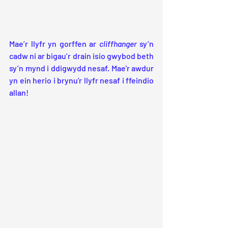
Mae’r llyfr yn gorffen ar 
cliffhanger
 sy’n 
cadw ni ar bigau’r drain isio gwybod beth 
sy’n mynd i ddigwydd nesaf. Mae'r awdur 
yn ein herio i brynu'r llyfr nesaf i ffeindio 
allan!