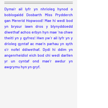
Dyma’r ail lyfr yn nhrioleg hynod o 
boblogaidd Dosbarth Miss Prydderch 
gan Mererid Hopwood! Mae hi wedi bod 
yn brysur iawn dros y blynyddoedd 
diwethaf achos erbyn hyn mae ‘na chwe 
theitl yn y gyfres! Hwn yw’r ail lyfr yn y 
drioleg gyntaf ac mae’n parhau yn syth 
o’r nofel ddiwethaf. Dydi hi ddim yn 
angenrheidiol eich bod chi wedi darllen 
yr un cyntaf ond mae’r awdur yn 
awgrymu hyn yn gryf.