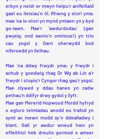
erbyn y neidr er mwyn helpu’r anifeiliaid 
gael eu lleisiau’n ôl. Rhwng y stori yma, 
mae 'na is-stori yn mynd ymlaen yn y byd 
go-iawn. Mae’r ‘awdurdodau’ (gair 
pwysig, ond swnio’n 
ominous
!) yn trio 
cau ysgol y Garn oherwydd bod 
niferoedd yn lleihau.
Mae ‘na ddwy frwydr yma: y frwydr i 
achub y goedwig rhag Dr Wg ab Lin a’r 
frwydr i stopio’r Cyngor rhag gau’r ysgol. 
Mae clywed y ddau hanes yn cadw 
pethau’n ddifyr drwy gydol y llyfr.
Mae gan Mererid Hopwood ffordd hyfryd 
o egluro teimladau anodd eu trafod yn 
syml ac mewn modd sy’n ddealladwy i 
blant. Gall yr awdur wneud hwn yn 
effeithiol heb dreulio gormod o amser 