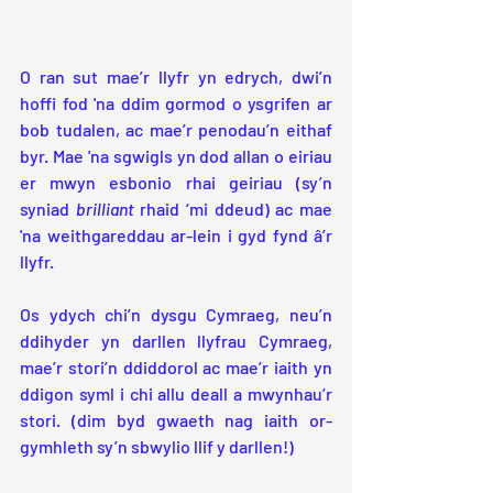
O ran sut mae’r llyfr yn edrych, dwi’n 
hoffi fod 'na ddim gormod o ysgrifen ar 
bob tudalen, ac mae’r penodau’n eithaf 
byr. Mae 'na sgwigls yn dod allan o eiriau 
er mwyn esbonio rhai geiriau (sy’n 
syniad 
brilliant
 rhaid ‘mi ddeud) ac mae 
'na weithgareddau ar-lein i gyd fynd â’r 
llyfr.
Os ydych chi’n dysgu Cymraeg, neu’n 
ddihyder yn darllen llyfrau Cymraeg, 
mae’r stori’n ddiddorol ac mae’r iaith yn 
ddigon syml i chi allu deall a mwynhau’r 
stori. (dim byd gwaeth nag iaith or-
gymhleth sy’n sbwylio llif y darllen!)