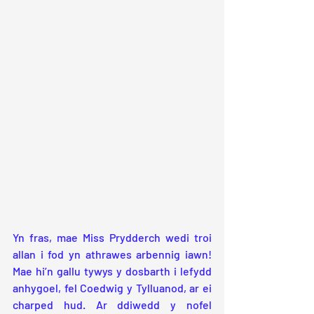
Yn fras, mae Miss Prydderch wedi troi 
allan i fod yn athrawes arbennig iawn! 
Mae hi’n gallu tywys y dosbarth i lefydd 
anhygoel, fel Coedwig y Tylluanod, ar ei 
charped hud. Ar ddiwedd y nofel 