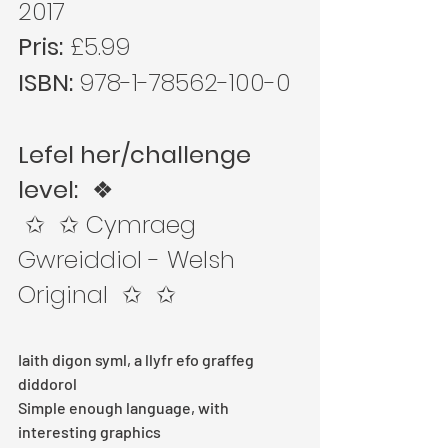
2017
Pris:
 £5.99
ISBN:
 978-1-78562-100-0
Lefel her/challenge 
level:
  ❖ 
 ✩  ✩ Cymraeg 
Gwreiddiol - Welsh 
Original  ✩  ✩ 
Iaith digon syml, a llyfr efo graffeg 
diddorol
Simple enough language, with 
interesting graphics