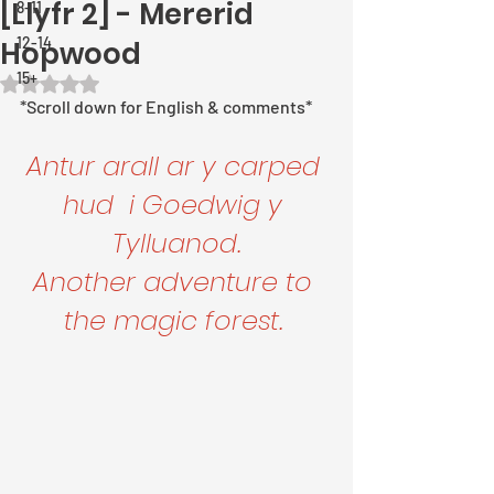
[Llyfr 2] - Mererid
8-11
12-14
Hopwood
15+
Rated NaN out of 5 stars.
*Scroll down for English & comments*
Antur arall ar y carped 
hud  i Goedwig y 
Tylluanod.
Another adventure to 
the magic forest. 