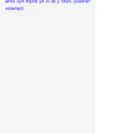
arno cyn mynd yn ôl at y stori. (Gweler 
esiampl)