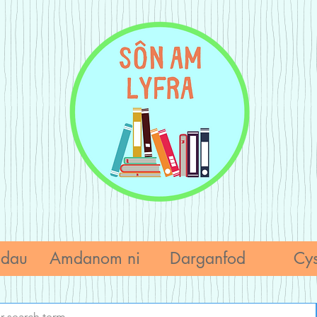
adau
Amdanom ni
Darganfod
Cys