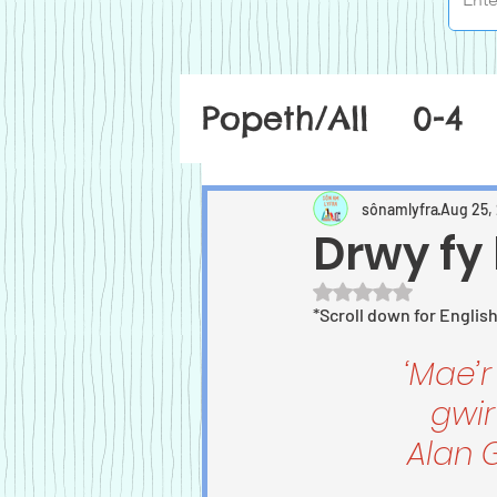
Popeth/All
0-4
sônamlyfra
Aug 25,
Drwy fy 
Rated NaN out of 5
*Scroll down for Englis
‘Mae’r
gwir
Alan 