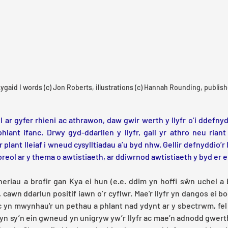
gaid I words (c) Jon Roberts, illustrations (c) Hannah Rounding, publish
 ar gyfer rhieni ac athrawon, daw gwir werth y llyfr o’i ddefnyd
hlant ifanc. Drwy gyd-ddarllen y llyfr, gall yr athro neu rian
plant lleiaf i wneud cysylltiadau a’u byd nhw. Gellir defnyddio’r l
l ar y thema o awtistiaeth, ar ddiwrnod awtistiaeth y byd er en
heriau a brofir gan Kya ei hun (e.e. ddim yn hoffi sŵn uchel 
 cawn ddarlun positif iawn o’r cyflwr. Mae'r llyfr yn dangos ei bod
c yn mwynhau'r un pethau a phlant nad ydynt ar y sbectrwm, fel h
yn sy’n ein gwneud yn unigryw yw’r llyfr ac mae’n adnodd gwert