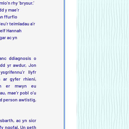
lo’n rhy ‘brysur.’ 
dd y mae’r 
n ffurfio 
eu’r teimladau a’r 
elf Hannah 
gar ac yn 
anc ddiagnosis o 
dd yr awdur, Jon 
grifennu’r llyfr 
ar gyfer rhieni, 
on er mwyn eu 
u, mae’r pobl o’u 
d person awtistig, 
arth, ac yn sicr 
y ngofal. Un peth 