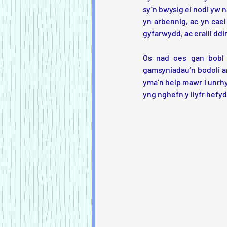
sy’n bwysig ei nodi yw n
yn arbennig, ac yn cael
gyfarwydd, ac eraill ddim
Os nad oes gan bobl b
gamsyniadau’n bodoli am
yma’n help mawr i unrh
yng nghefn y llyfr hefyd