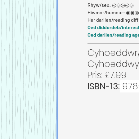
Rhyw/sex: ◎◎◎◎◎ 
Hiwmor/humour: ◉◉
Her darllen/reading di
Oed diddordeb/interest
Oed darllen/reading ag
Cyhoeddwr/p
Cyhoeddwyd
Pris: £7.99
ISBN-13:
 978