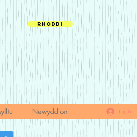
Rhoddi
ylltu
Newyddion
Log In