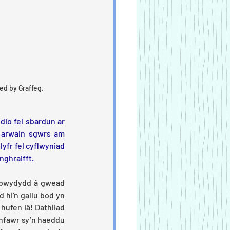
ed by Graffeg.
dio fel sbardun ar 
t arwain sgwrs am 
lyfr fel cyflwyniad 
ghraifft. 
a bwydydd â gwead 
 hi'n gallu bod yn 
ufen iâ! Dathliad 
hfawr sy’n haeddu 