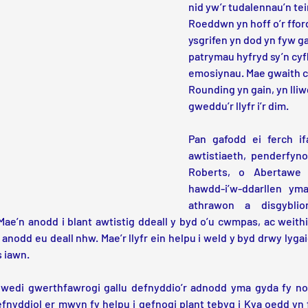
nid yw’r tudalennau’n teim
Roeddwn yn hoff o’r ffor
ysgrifen yn dod yn fyw ga
patrymau hyfryd sy’n cyfl
emosiynau. Mae gwaith c
Rounding yn gain, yn lliw
gweddu’r llyfr i’r dim. 
Pan gafodd ei ferch if
awtistiaeth, penderfyno
Roberts, o Abertawe ys
hawdd-i’w-ddarllen yma 
athrawon a disgybli
ae’n anodd i blant awtistig ddeall y byd o’u cwmpas, ac weithia
anodd eu deall nhw. Mae’r llyfr ein helpu i weld y byd drwy lygai
s iawn.
wedi gwerthfawrogi gallu defnyddio’r adnodd yma gyda fy nosb
nyddiol er mwyn fy helpu i gefnogi plant tebyg i Kya oedd yn f