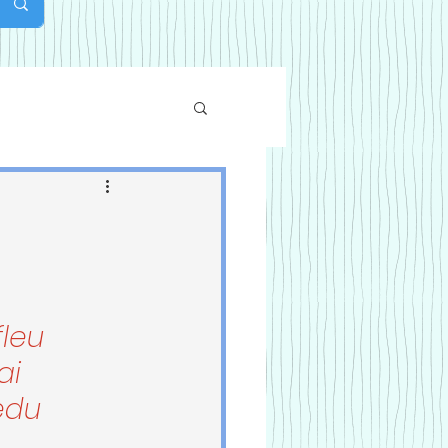
fleu
ai
edu