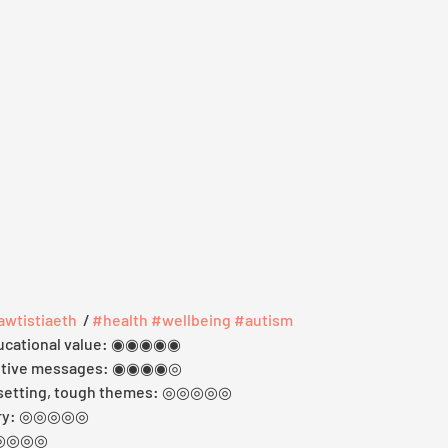
awtistiaeth
  / 
#health
#wellbeing
#autism
ducational value: ◉◉◉◉◉
sitive messages: ◉◉◉◉◎
psetting, tough themes: ◎◎◎◎◎
cary: ◎◎◎◎◎  
 ◎◎◎◎◎ 