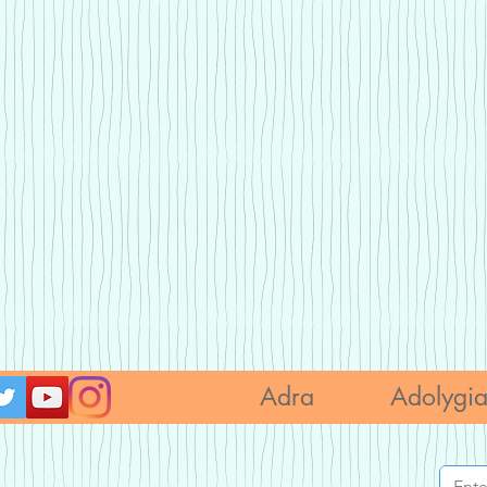
Adra
Adolygi