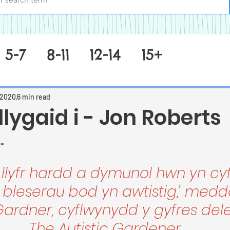
5-7
8-11
12-14
15+
 2020
6 min read
llygaid i - Jon Roberts
 stars.
h*
 llyfr hardd a dymunol hwn yn cy
 bleserau bod yn awtistig,’ medd
Gardner, cyflwynydd y gyfres del
The Autistic Gardener