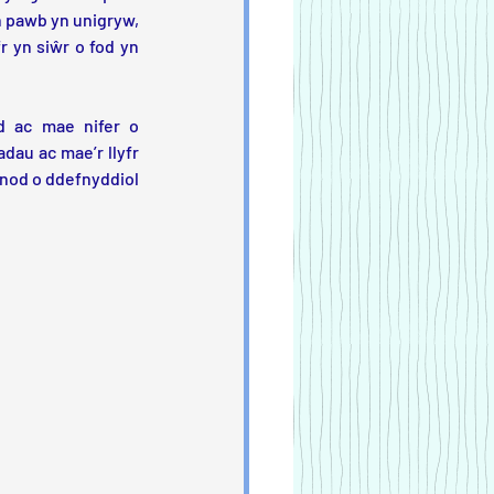
h pawb yn unigryw, 
 yn siŵr o fod yn 
d ac mae nifer o 
au ac mae’r llyfr 
nod o ddefnyddiol 