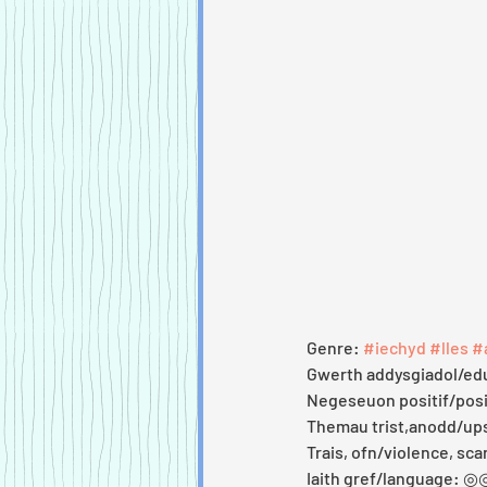
Genre: 
#iechyd
#lles
#
Gwerth addysgiadol/e
Negeseuon positif/po
Themau trist,anodd/u
Trais, ofn/violence, s
Iaith gref/language: