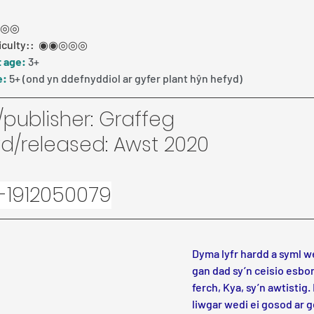
◎◎◎
fficulty::  ◉◉◎◎◎
 age:
 3+
e:
 5+ (ond yn ddefnyddiol ar gyfer plant hŷn hefyd)
ublisher: Graffeg
/released: Awst 2020
-1912050079
Dyma lyfr hardd a syml we
gan dad sy’n ceisio esbo
ferch, Kya, sy’n awtistig.
liwgar wedi ei gosod ar g