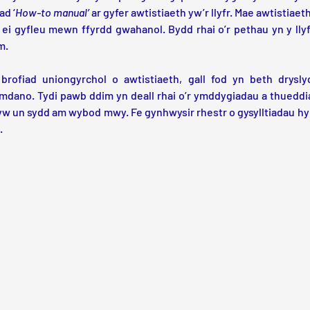
ad ‘
How-to manual’
 ar gyfer awtistiaeth yw’r llyfr. Mae awtistiaet
 ei gyfleu mewn ffyrdd gwahanol. Bydd rhai o’r pethau yn y llyfr
.  
rofiad uniongyrchol o awtistiaeth, gall fod yn beth drysly
dano. Tydi pawb ddim yn deall rhai o’r ymddygiadau a thueddiad
yw un sydd am wybod mwy. Fe gynhwysir rhestr o gysylltiadau hy
.