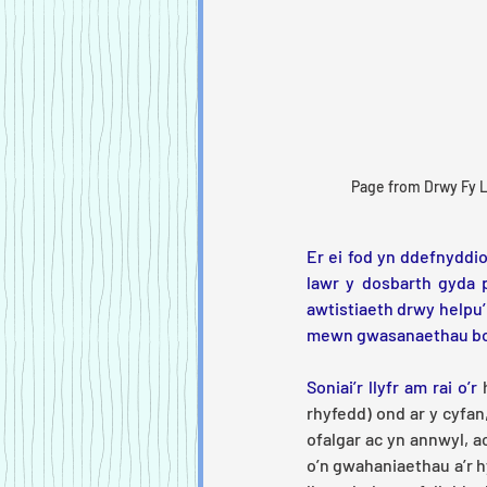
Page from Drwy Fy Ly
Er ei fod yn ddefnyddiol
lawr y dosbarth gyda p
awtistiaeth drwy helpu’r 
mewn gwasanaethau boreo
Soniai’r llyfr am rai o’r 
rhyfedd) ond ar y cyfan,
ofalgar ac yn annwyl, a
o’n gwahaniaethau a’r h