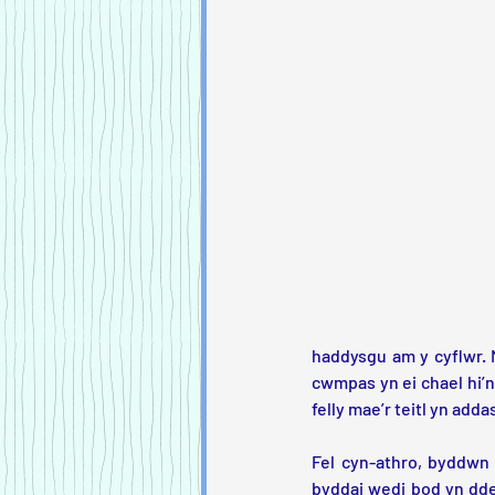
haddysgu am y cyflwr. M
cwmpas yn ei chael hi’n 
felly mae’r teitl yn adda
Fel cyn-athro, byddwn 
byddai wedi bod yn ddef