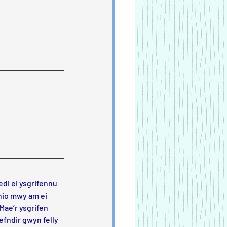
di ei ysgrifennu 
nio mwy am ei 
 Mae’r ysgrifen 
efndir gwyn felly 