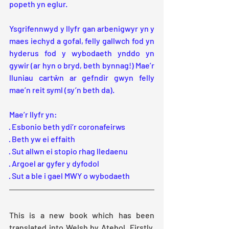
popeth yn eglur.
Ysgrifennwyd y llyfr gan arbenigwyr yn y 
maes iechyd a gofal, felly gallwch fod yn 
hyderus fod y wybodaeth ynddo yn 
gywir (ar hyn o bryd, beth bynnag!) Mae’r 
lluniau cartŵn ar gefndir gwyn felly 
mae’n reit syml (sy’n beth da). 
Mae’r llyfr yn:
· Esbonio beth ydi’r coronafeirws
· Beth yw ei effaith
· Sut allwn ei stopio rhag lledaenu
· Argoel ar gyfer y dyfodol
· Sut a ble i gael MWY o wybodaeth
This is a new book which has been 
translated into Welsh by Atebol. Firstly, 