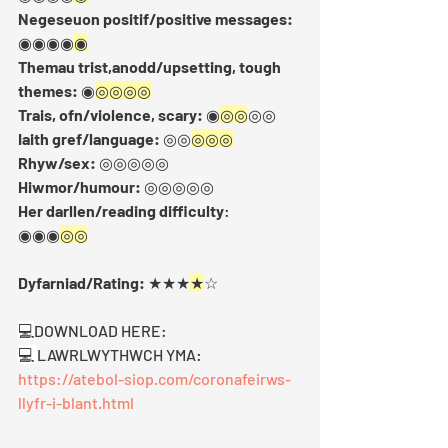
Negeseuon positif/positive messages:
◉◉◉◉
◉
Themau trist,anodd/upsetting, tough 
themes:
 ◉
◎◎◎◎
Trais, ofn/violence, scary:
 ◉
◎◎
◎◎  
Iaith gref/language: 
◎◎
◎◎◎
Rhyw/sex: 
◎◎◎◎◎ 
Hiwmor/humour: 
◎◎◎◎◎
Her darllen/reading difficulty
:  
◉◉◉
◎◎
Dyfarniad/Rating:
 ★★★
★
☆
💻
DOWNLOAD HERE:
💻 
LAWRLWYTHWCH YMA:   
https://atebol-siop.com/coronafeirws-
llyfr-i-blant.html