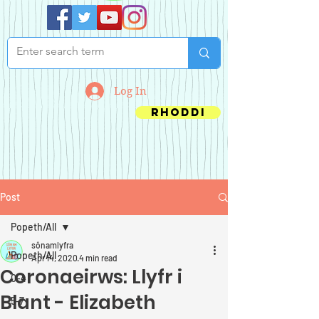
Log In
Rhoddi
Post
Popeth/All
sônamlyfra
Popeth/All
Apr 14, 2020
4 min read
Coronaeirws: Llyfr i
0-4
Blant - Elizabeth
5-7