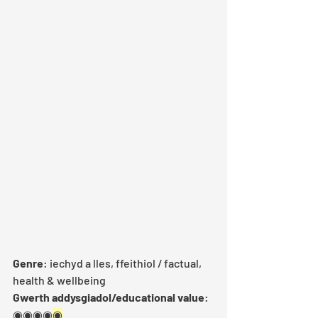
Genre
: iechyd a lles, ffeithiol / factual, 
health & wellbeing
Gwerth addysgiadol/educational value
: 
◉◉◉◉
◉