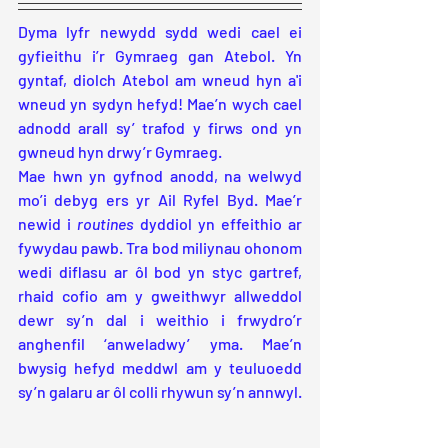
Dyma lyfr newydd sydd wedi cael ei 
gyfieithu i’r Gymraeg gan Atebol. Yn 
gyntaf, diolch Atebol am wneud hyn a'i 
wneud yn sydyn hefyd! Mae’n wych cael 
adnodd arall sy’ trafod y firws ond yn 
gwneud hyn drwy’r Gymraeg.
Mae hwn yn gyfnod anodd, na welwyd 
mo’i debyg ers yr Ail Ryfel Byd. Mae’r 
newid i 
routines
 dyddiol yn effeithio ar 
fywydau pawb. Tra bod miliynau ohonom 
wedi diflasu ar ôl bod yn styc gartref, 
rhaid cofio am y gweithwyr allweddol 
dewr sy’n dal i weithio i frwydro’r 
anghenfil ‘anweladwy’ yma. Mae’n 
bwysig hefyd meddwl am y teuluoedd 
sy’n galaru ar ôl colli rhywun sy’n annwyl.