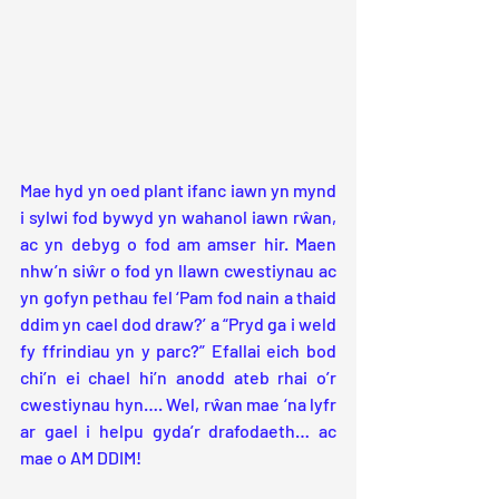
Mae hyd yn oed plant ifanc iawn yn mynd 
i sylwi fod bywyd yn wahanol iawn rŵan, 
ac yn debyg o fod am amser hir. Maen 
nhw’n siŵr o fod yn llawn cwestiynau ac 
yn gofyn pethau fel ‘Pam fod nain a thaid 
ddim yn cael dod draw?’ a “Pryd ga i weld 
fy ffrindiau yn y parc?” Efallai eich bod 
chi’n ei chael hi’n anodd ateb rhai o’r 
cwestiynau hyn…. Wel, rŵan mae ‘na lyfr 
ar gael i helpu gyda’r drafodaeth… ac 
mae o AM DDIM!