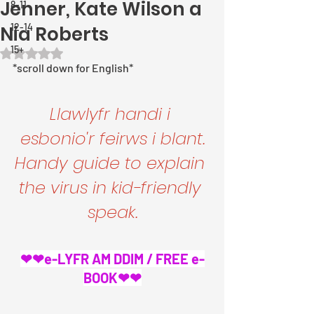
Jenner, Kate Wilson a
8-11
12-14
Nia Roberts
15+
Rated NaN out of 5 stars.
*scroll down for English*
Llawlyfr handi i 
esbonio'r feirws i blant.
Handy guide to explain 
the virus in kid-friendly 
speak.
❤❤e-LYFR AM DDIM / FREE e-
BOOK❤❤