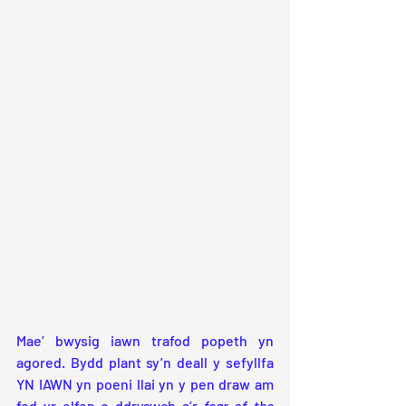
Mae’ bwysig iawn trafod popeth yn 
agored. Bydd plant sy’n deall y sefyllfa 
YN IAWN yn poeni llai yn y pen draw am 
fod yr elfen o ddryswch a’r 
fear of the 