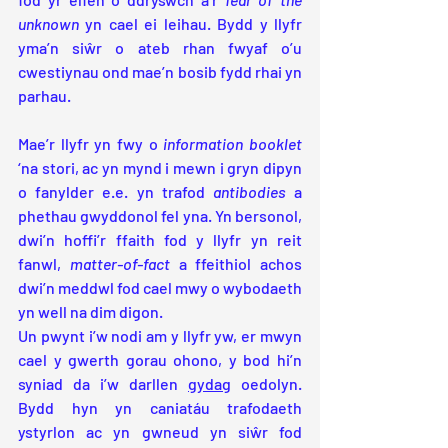
unknown
 yn cael ei leihau. Bydd y llyfr 
yma’n siŵr o ateb rhan fwyaf o’u 
cwestiynau ond mae’n bosib fydd rhai yn 
parhau.
Mae’r llyfr yn fwy o 
information booklet
‘na stori, ac yn mynd i mewn i gryn dipyn 
o fanylder e.e. yn trafod 
antibodies 
a 
phethau gwyddonol fel yna. Yn bersonol, 
dwi’n hoffi’r ffaith fod y llyfr yn reit 
fanwl, 
matter-of-fact
 a ffeithiol achos 
dwi’n meddwl fod cael mwy o wybodaeth 
yn well na dim digon.
Un pwynt i’w nodi am y llyfr yw, er mwyn 
cael y gwerth gorau ohono, y bod hi’n 
syniad da i’w darllen 
gydag
 oedolyn. 
Bydd hyn yn caniatáu trafodaeth 
ystyrlon ac yn gwneud yn siŵr fod 