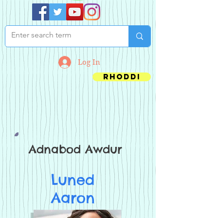
Log In
Rhoddi
Adnabod Awdur
Luned
Aaron