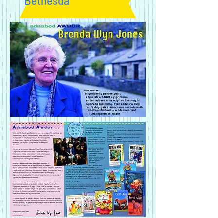
Bethesda
Ffaith
ddiddorol:
Dim ond dechrau
'sgwennu ar ôl ymddeol.