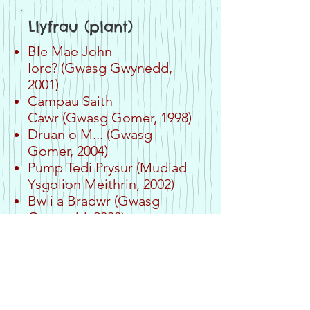
Llyfrau (plant)
Ble Mae John
Iorc?
(Gwasg Gwynedd,
2001)
Campau Saith
Cawr
(Gwasg Gomer, 1998)
Druan o M...
(Gwasg
Gomer, 2004)
Pump Tedi Prysur
(Mudiad
Ysgolion Meithrin, 2002)
Bwli a Bradwr
(Gwasg
Gwynedd, 2000)
Llyfr Mawr y Nadolig i'r
Plant
Lleiaf
(Cyhoeddiadau'r
Gair, 2007)
Sachaid o Straeon
(Gwasg