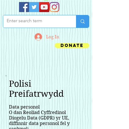
Log In
Donate
Polisi
Preifatrwydd
Data personol
O dan Reoliad Cyffredinol
Diogelu Data (GDPR) yr UE,
diffinnir data personol fel y
canlynol: