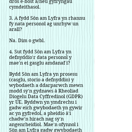
dros e-bost a/neu gyfryngau
cymdeithasol.
3. A fydd Sôn am Lyfra yn rhannu
fy nata personol ag unrhyw un
arall?
Na. Dim o gwbl.
4. Sut fydd Sôn am Lyfra yn
defnyddio'r data personol y
mae'n ei gasglu amdanaf i?
Bydd Sôn am Lyfra yn prosesu
(casglu, storio a defnyddio) y
wybodaeth a ddarparwch mewn
modd sy'n gydnaws â Rheoliad
Diogelu Data Cyffredinol (GDPR)
yr UE. Byddwn yn ymdrechu i
gadw eich gwybodaeth yn gywir
ac yn gyfredol, a pheidio â'i
chadw'n hirach nag sy'n
angenrheidiol. Mae'n ofynnol i
Sôn am Lyfra gadw gwybodaeth