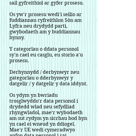
sail gyfreithiol ar gyfer prosesu.
Os yw'r prosesu wedi'i seilio ar
fuddiannau cyfreithlon Sôn am
Lyfra neu drydydd parti,
gwybodaeth am y buddiannau
hynny.
Y categorïau o ddata personol
sy'n cael eu casglu, eu storio a'u
prosesu.
Derbynnydd / derbynwyr neu
gategorïau o dderbynwyr y
datgelir / y datgelir y data iddynt.
Os ydym yn bwriadu
trosglwyddo'r data personol i
drydedd wlad neu sefydliad
rhyngwladol, mae’r wybodaeth
am sut rydym yn sicrhau bod hyn
yn cael ei wneud yn ddiogel.
Mae'r UE wedi cymeradwyo
anfon data personol i rai