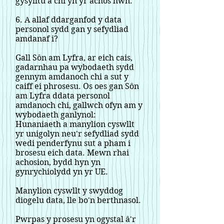
gysylltu â chi yn yr achos hwn.
6. A allaf ddarganfod y data
personol sydd gan y sefydliad
amdanaf i?
Gall Sôn am Lyfra, ar eich cais,
gadarnhau pa wybodaeth sydd
gennym amdanoch chi a sut y
caiff ei phrosesu. Os oes gan Sôn
am Lyfra ddata personol
amdanoch chi, gallwch ofyn am y
wybodaeth ganlynol:
Hunaniaeth a manylion cyswllt
yr unigolyn neu'r sefydliad sydd
wedi penderfynu sut a pham i
brosesu eich data. Mewn rhai
achosion, bydd hyn yn
gynrychiolydd yn yr UE.
Manylion cyswllt y swyddog
diogelu data, lle bo'n berthnasol.
Pwrpas y prosesu yn ogystal â'r