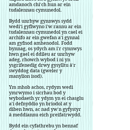
amdanoch chi'ch hun ar ein
tudalennau cymunedol.
Bydd unrhyw gynnwys sydd
wedi’i gyflwyno i'w rannu ar ein
tudalennau cymunedol yn cael ei
archifo ar ein gwefan a'i gynnal
am gyfnod amhenodol. Fodd
bynnag, os ydych am i'r cynnwys
hwn gael ei ddileu ar unrhyw
adeg, rhowch wybod i ni yn
ysgrifenedig drwy gysylltu â'r
swyddog data (gweler y
manylion isod).
Ym mhob achos, rydym wedi
ymrwymo i sicrhau bod y
wybodaeth yr ydym yn ei chasglu
a'i defnyddio yn briodol at y
diben hwn, ac nad yw'n gyfystyr
â meddiannu eich preifatrwydd.
Bydd ein cyfathrebu yn bennaf