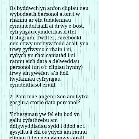
Os byddwch yn anfon clipiau neu
wybodaeth bersonol atom i'w
rhannu ar ein tudalennau
cymunedol naill ai drwy e-bost,
cyfryngau cymdeithasol (fel
Instagram, Twitter, Facebook)
neu drwy unrhyw fodd arall, yna
trwy gyflwyno'r rhain i ni,
rydych yn rhoi caniatâd i ni
rannu eich data a delweddau
personol (un o'r clipiau hynny)
trwy ein gwefan a'n holl
lwyfannau cyfryngau
cymdeithasol eraill.
2. Pam mae angen i Sôn am Lyfra
gasglu a storio data personol?
Y rhesymau yw fel ein bod yn
gallu cyfathrebu am
ddigwyddiadau sydd i ddod ac i
gysylltu â chi os ydych am rannu
clipiau fideo neu gynnwys arall