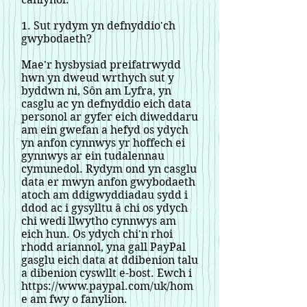
1. Sut rydym yn defnyddio'ch
gwybodaeth?
Mae'r hysbysiad preifatrwydd
hwn yn dweud wrthych sut y
byddwn ni, Sôn am Lyfra, yn
casglu ac yn defnyddio eich data
personol ar gyfer eich diweddaru
am ein gwefan a hefyd os ydych
yn anfon cynnwys yr hoffech ei
gynnwys ar ein tudalennau
cymunedol. Rydym ond yn casglu
data er mwyn anfon gwybodaeth
atoch am ddigwyddiadau sydd i
ddod ac i gysylltu â chi os ydych
chi wedi llwytho cynnwys am
eich hun. Os ydych chi'n rhoi
rhodd ariannol, yna gall PayPal
gasglu eich data at ddibenion talu
a dibenion cyswllt e-bost. Ewch i
https://www.paypal.com/uk/hom
e
am fwy o fanylion.