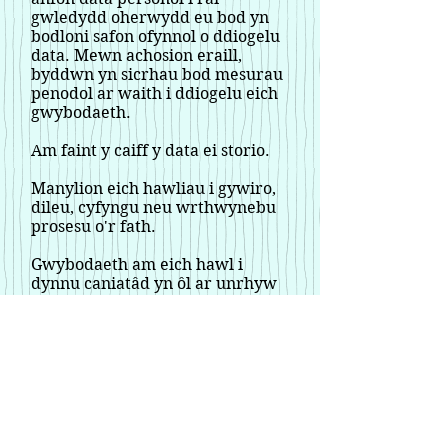
gwledydd oherwydd eu bod yn
bodloni safon ofynnol o ddiogelu
data. Mewn achosion eraill,
byddwn yn sicrhau bod mesurau
penodol ar waith i ddiogelu eich
gwybodaeth.
Am faint y caiff y data ei storio.
Manylion eich hawliau i gywiro,
dileu, cyfyngu neu wrthwynebu
prosesu o'r fath.
Gwybodaeth am eich hawl i
dynnu caniatâd yn ôl ar unrhyw
adeg.
Sut i gyflwyno cwyn gyda'r
awdurdod goruchwylio.
A yw darparu data personol yn
ofyniad statudol neu gytundebol,
neu ofyniad sy'n angenrheidiol i