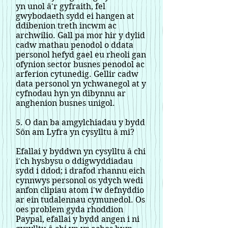
yn unol â'r gyfraith, fel
gwybodaeth sydd ei hangen at
ddibenion treth incwm ac
archwilio. Gall pa mor hir y dylid
cadw mathau penodol o ddata
personol hefyd gael eu rheoli gan
ofynion sector busnes penodol ac
arferion cytunedig. Gellir cadw
data personol yn ychwanegol at y
cyfnodau hyn yn dibynnu ar
anghenion busnes unigol.
5. O dan ba amgylchiadau y bydd
Sôn am Lyfra yn cysylltu â mi?
Efallai y byddwn yn cysylltu â chi
i'ch hysbysu o ddigwyddiadau
sydd i ddod; i drafod rhannu eich
cynnwys personol os ydych wedi
anfon clipiau atom i'w defnyddio
ar ein tudalennau cymunedol. Os
oes problem gyda rhoddion
Paypal, efallai y bydd angen i ni