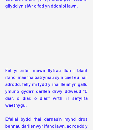
gilydd yn siŵr o fod yn ddoniol iawn.
Fel yr arfer mewn llyfrau llun i blant 
ifanc, mae ‘na batrymau sy’n cael eu hail 
adrodd, felly mi fydd y rhai lleiaf yn gallu 
ymuno gyda’r darllen drwy ddweud “O 
diar, o diar, o diar,” wrth i’r sefyllfa 
waethygu.
Efallai bydd rhai darnau’n mynd dros 
bennau darllenwyr ifanc iawn, ac roedd y 