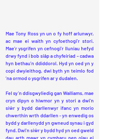
Mae Tony Ross yn un o fy hoff arlunwyr, 
ac mae ei waith yn cyfoethogi’r stori. 
Mae’r ysgrifen yn cefnogi’r lluniau hefyd 
drwy fynd i bob siâp a chyfeiriad – cadwa 
hyn bethau’n ddiddorol. Hyd yn oed yn y 
copi dwyieithog, dwi byth yn teimlo fod 
‘na ormod o ysgrifen ar y dudalen.
Fel sy’n ddisgwyliedig gan Walliams, mae 
cryn dipyn o hiwmor yn y stori a dwi’n 
siŵr y bydd darllenwyr ifanc yn morio 
chwerthin wrth ddarllen - yn enwedig os 
bydd y darllenydd yn gwneud synau i gyd 
fynd. Dwi’n siŵr y bydd hyd yn oed gweld 
dau arth mawr yn cymharu pen olau ei 