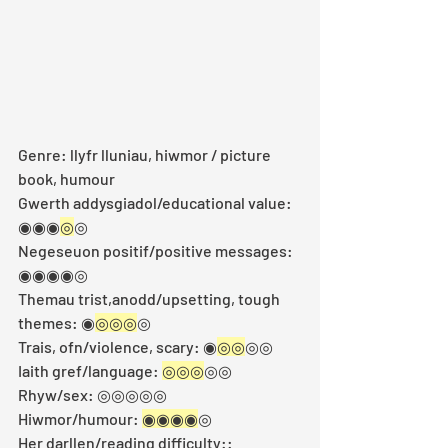
Genre: llyfr lluniau, hiwmor / picture 
book, humour
Gwerth addysgiadol/educational value: 
◉◉◉
◎
◎
Negeseuon positif/positive messages: 
◉◉◉◉◎
Themau trist,anodd/upsetting, tough 
themes: ◉
◎◎◎
◎
Trais, ofn/violence, scary: ◉
◎◎
◎◎  
Iaith gref/language: 
◎◎◎
◎◎ 
Rhyw/sex: ◎◎◎◎◎ 
Hiwmor/humour: 
◉◉◉◉
◎
Her darllen/reading difficulty::  