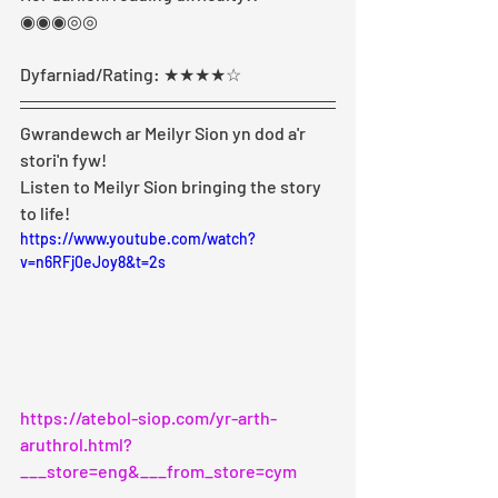
◉◉◉◎◎ 
Dyfarniad/Rating: ★★★★☆
Gwrandewch ar Meilyr Sion yn dod a'r 
stori'n fyw!
Listen to Meilyr Sion bringing the story 
to life!
https://www.youtube.com/watch?
v=n6RFj0eJoy8&t=2s
https://atebol-siop.com/yr-arth-
aruthrol.html?
___store=eng&___from_store=cym