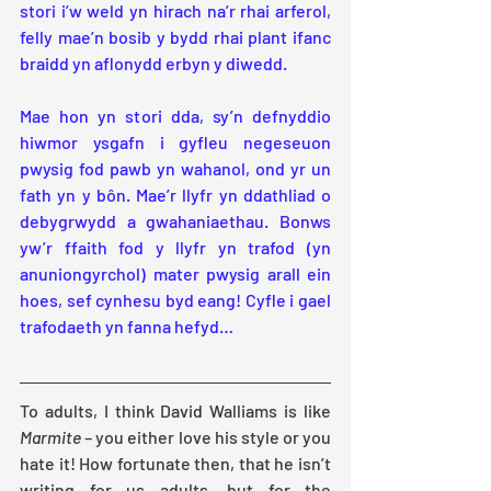
stori i’w weld yn hirach na’r rhai arferol, 
felly mae’n bosib y bydd rhai plant ifanc 
braidd yn aflonydd erbyn y diwedd. 
Mae hon yn stori dda, sy’n defnyddio 
hiwmor ysgafn i gyfleu negeseuon 
pwysig fod pawb yn wahanol, ond yr un 
fath yn y bôn. Mae’r llyfr yn ddathliad o 
debygrwydd a gwahaniaethau. Bonws 
yw’r ffaith fod y llyfr yn trafod (yn 
anuniongyrchol) mater pwysig arall ein 
hoes, sef cynhesu byd eang! Cyfle i gael 
trafodaeth yn fanna hefyd…
To adults, I think David Walliams is like 
Marmite
 – you either love his style or you 
hate it! How fortunate then, that he isn’t 
writing for us adults, but for the 