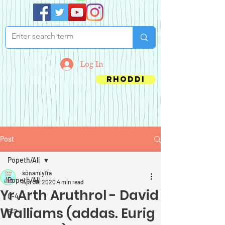
Log In
Rhoddi
Post
Popeth/All
sônamlyfra
Popeth/All
Apr 30, 2020
4 min read
Yr Arth Aruthrol - David
0-4
Walliams (addas. Eurig
5-7