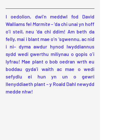
I oedolion, dwi’n meddwl fod David 
Walliams fel 
Marmite
 – ‘da chi unai yn hoff 
o’i steil, neu ‘da chi ddim! Am beth da 
felly, mai i blant mae o’n ‘sgwennu, ac nid 
i ni– dyma awdur hynod lwyddiannus 
sydd wedi gwerthu miliynau o gopis o’i 
lyfrau! Mae plant o bob oedran wrth eu 
boddau gyda’i waith ac mae o wedi 
sefydlu ei hun yn un o gewri 
llenyddiaeth plant – y Roald Dahl newydd 
medde nhw!