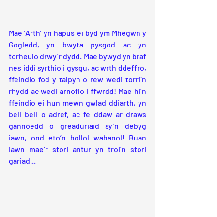
Mae ‘Arth’ yn hapus ei byd ym Mhegwn y 
Gogledd, yn bwyta pysgod ac yn 
torheulo drwy’r dydd. Mae bywyd yn braf 
nes iddi syrthio i gysgu, ac wrth ddeffro, 
ffeindio fod y talpyn o rew wedi torri’n 
rhydd ac wedi arnofio i ffwrdd! Mae hi’n 
ffeindio ei hun mewn gwlad ddiarth, yn 
bell bell o adref, ac fe ddaw ar draws 
gannoedd o greaduriaid sy’n debyg 
iawn, ond eto’n hollol wahanol! Buan 
iawn mae’r stori antur yn troi’n stori 
gariad...