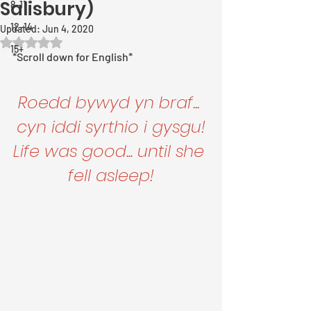
Salisbury)
8-11
12-14
Updated:
Jun 4, 2020
Rated NaN out of 5 stars.
15+
*Scroll down for English*
Roedd bywyd yn braf... 
cyn iddi syrthio i gysgu!
Life was good... until she 
fell asleep!