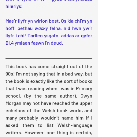
hileriys!
Mae’r llyfr yn wirion bost. Os ‘da chi’m yn 
hoffi pethau 
wacky
 felna, nid hwn yw’r 
llyfr i chi! Darllen ysgafn, addas ar gyfer 
Bl.4 ymlaen faswn i’n deud.
This book has come straight out of the 
90s! I'm not saying that in a bad way, but 
the book is exactly like the sort of books 
that I was reading when I was in Primary 
school. (by the same author). Gwyn 
Morgan may not have reached the upper 
echelons of the Welsh book world, and 
many probably wouldn’t name him if I 
asked them to list Welsh-language 
writers. However, one thing is certain, 