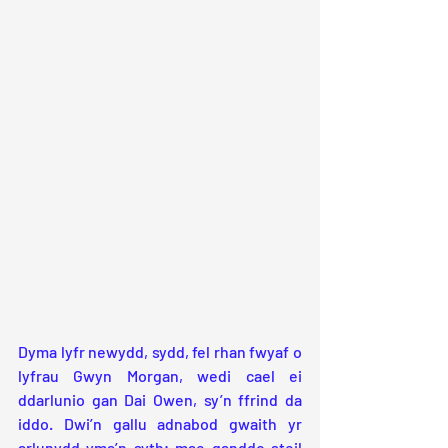
Dyma lyfr newydd, sydd, fel rhan fwyaf o 
lyfrau Gwyn Morgan, wedi cael ei 
ddarlunio gan Dai Owen, sy’n ffrind da 
iddo. Dwi’n gallu adnabod gwaith yr 
arlunydd yma’n syth; mae ganddo steil 