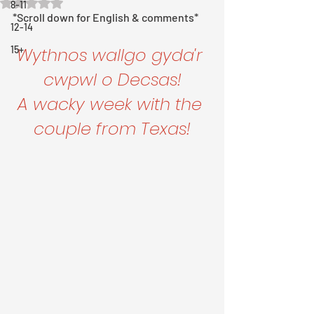
Rated NaN out of 5 stars.
8-11
*Scroll down for English & comments*
12-14
15+
Wythnos wallgo gyda'r 
cwpwl o Decsas!
A wacky week with the 
couple from Texas!