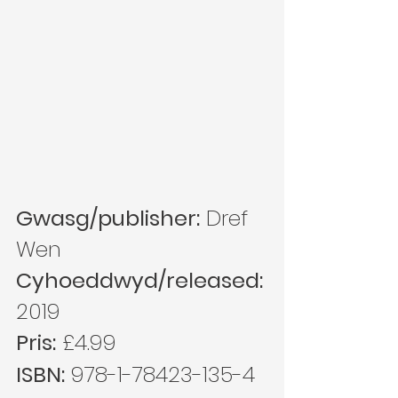
Gwasg/publisher:
 Dref 
Wen
Cyhoeddwyd/released: 
2019
Pris:
 £4.99
ISBN:
 978-1-78423-135-4