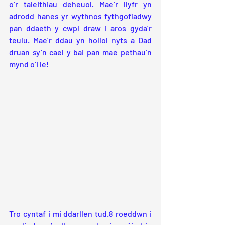
o’r taleithiau deheuol
.
 Mae’r llyfr yn 
adrodd hanes yr wythnos fythgofiadwy 
pan ddaeth y cwpl draw i aros gyda’r 
teulu. Mae’r ddau yn hollol nyts a Dad 
druan sy’n cael y bai pan mae pethau’n 
mynd o’i le!
Tro cyntaf i mi ddarllen tud.8 roeddwn i 