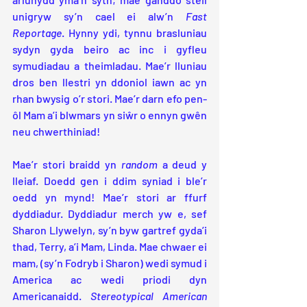
unigryw sy’n cael ei alw’n 
Fast 
Reportage
. Hynny ydi, tynnu brasluniau 
sydyn gyda beiro ac inc i gyfleu 
symudiadau a theimladau. Mae’r lluniau 
dros ben llestri yn ddoniol iawn ac yn 
rhan bwysig o’r stori. Mae’r darn efo pen-
ôl Mam a’i blwmars yn siŵr o ennyn gwên 
neu chwerthiniad! 
Mae’r stori braidd yn 
random
 a deud y 
lleiaf. Doedd gen i ddim syniad i ble’r 
oedd yn mynd! Mae’r stori ar ffurf 
dyddiadur. Dyddiadur merch yw e, sef 
Sharon Llywelyn, sy’n byw gartref gyda’i 
thad, Terry, a’i Mam, Linda. Mae chwaer ei 
mam, (sy’n Fodryb i Sharon) wedi symud i 
America ac wedi priodi dyn 
Americanaidd. 
Stereotypical American 