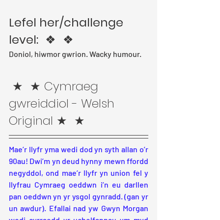
Lefel her/challenge 
level:
  ❖  ❖ 
Doniol, hiwmor gwrion. Wacky humour.
 ★  ★ Cymraeg 
gwreiddiol - Welsh 
Original ★  ★ 
Mae’r llyfr yma wedi dod yn syth allan o’r 
90au! Dwi’m yn deud hynny mewn ffordd 
negyddol, ond mae’r llyfr yn union fel y 
llyfrau Cymraeg oeddwn i’n eu darllen 
pan oeddwn yn yr ysgol gynradd. (gan yr 
un awdur). Efallai nad yw Gwyn Morgan 
wedi cyrraedd yr uchelfannau ym myd 