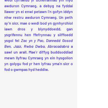
awduron Cymraeg, a debyg na fyddai 
llawer yn ei enwi petawn i’n gofyn iddyn 
nhw restru awduron Cymraeg. Un peth 
sy’n sicr, mae o wedi bod yn gynhyrchiol 
iawn dros y blynyddoedd, gan 
ysgrifennu hen ffefrynnau y silffoedd 
ysgol fel 
Zac yn y Pac
, 
Dannedd Gosod 
Ben
, 
Jazz
, 
Rwba Dwba
, 
Abracadabra
 a 
sawl un arall. Mae’r diffyg buddsoddiad 
mewn llyfrau Cymraeg yn ein hysgolion 
yn golygu fod yr hen lyfrau yma’n sicr o 
fod o gwmpas hyd heddiw.