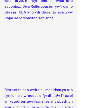
wedi drysu’n llwyr, ond mi wnâi drio 
esbonio… Owa Rollercoaster yw’r dyn o 
Decsas, UDA a fo ydi ‘Dicsi’. Ei wraig yw 
Bopa Rollercoaster, sef ‘Tricsi.’ 
Dim ots faint o weithiau mae Mam yn trio 
cynllunio diwrnodau difyr di-stŵr i’r cwpl 
yn ystod eu gwyliau, mae rhywbeth yn 
siŵr o fynd o’i le – gyda chanlyniadau 