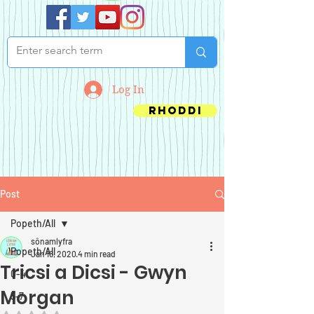
Log In
Rhoddi
Post
Popeth/All
sônamlyfra
Popeth/All
Jan 16, 2020
4 min read
Tricsi a Dicsi - Gwyn
0-4
Morgan
5-7