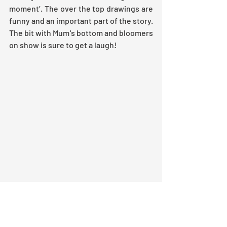
moment’. The over the top drawings are 
funny and an important part of the story. 
The bit with Mum's bottom and bloomers 
on show is sure to get a laugh! 
The story is a bit 
random
 to say the 
least. I had no idea where it was going 
most of the time! It’s set in the form of a 