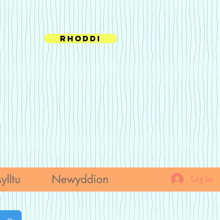
Rhoddi
ylltu
Newyddion
Log In