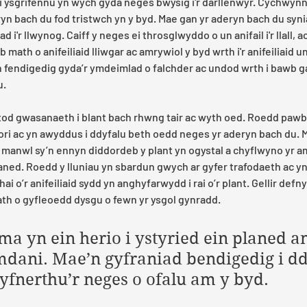
i ysgrifennu yn wych gyda neges bwysig i'r darllenwyr. Cychwynna’
ryn bach du fod tristwch yn y byd. Mae gan yr aderyn bach du synia
d i'r llwynog. Caiff y neges ei throsglwyddo o un anifail i'r llall, a
 math o anifeiliaid lliwgar ac amrywiol y byd wrth i'r anifeiliaid u
n fendigedig gyda’r ymdeimlad o falchder ac undod wrth i bawb ga
u.
stod gwasanaeth i blant bach rhwng tair ac wyth oed. Roedd paw
ri ac yn awyddus i ddyfalu beth oedd neges yr aderyn bach du. Mae
a manwl sy’n ennyn diddordeb y plant yn ogystal a chyflwyno yr a
planed. Roedd y lluniau yn sbardun gwych ar gyfer trafodaeth ac yn
i o’r anifeiliaid sydd yn anghyfarwydd i rai o’r plant. Gellir defnyd
th o gyfleoedd dysgu o fewn yr ysgol gynradd.
yma yn ein herio i ystyried ein planed a
amdani. Mae’n gyfraniad bendigedig i d
fnerthu’r neges o ofalu am y byd.