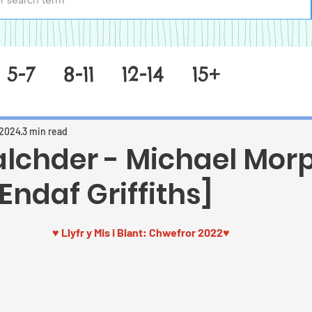
5-7
8-11
12-14
15+
 2024
3 min read
alchder - Michael Mor
Endaf Griffiths]
 stars.
♥ 
Llyfr y Mis i Blant
: Chwefror 2022
♥ 