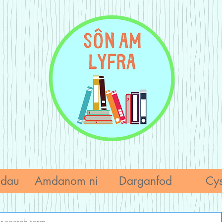
adau
Amdanom ni
Darganfod
Cys