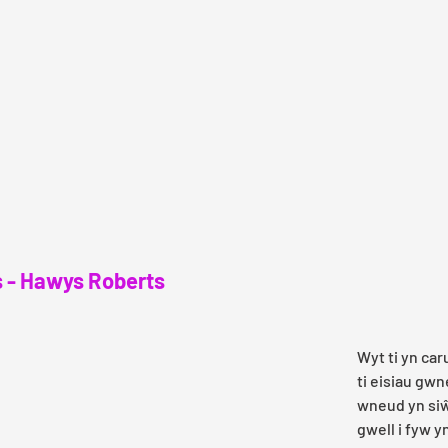
 - Hawys Roberts
Wyt ti yn car
ti eisiau gwn
wneud yn siŵr
gwell i fyw 