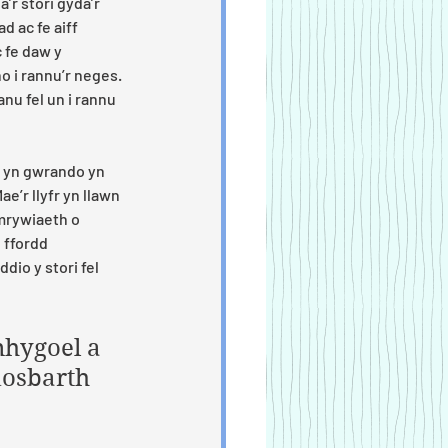
r stori gyda’r 
d ac fe aiff 
c fe daw y 
no i rannu’r neges. 
nu fel un i rannu 
b yn gwrando yn 
’r llyfr yn llawn 
mrywiaeth o 
 ffordd 
dio y stori fel 
nhygoel a 
dosbarth 