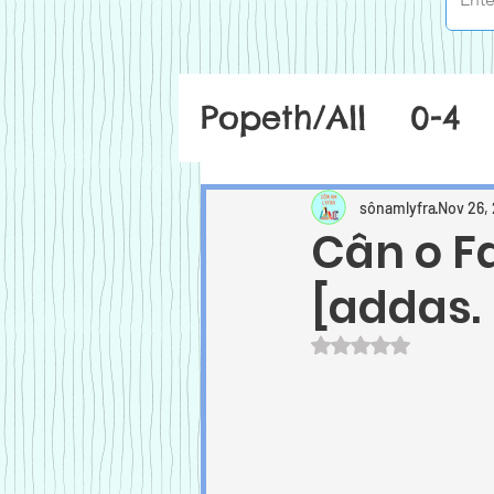
Popeth/All
0-4
sônamlyfra
Nov 26,
Cân o F
[addas. 
Rated NaN out of 5