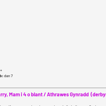
6+
b: 
dan 7
rry, Mam i 4 o blant / Athrawes Gynradd  (derbyn