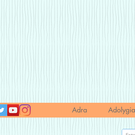
Adra
Adolygi