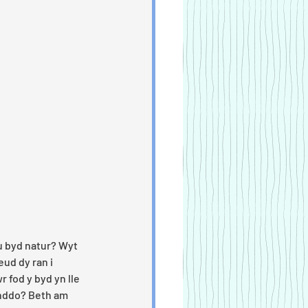
u byd natur? Wyt 
eud dy ran i 
 fod y byd yn lle 
ynddo? Beth am 