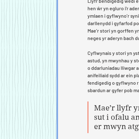
Llyfr bendigedig wedi e
hen ŵr yn egluro i'r ade
ymlaen i gyflwyno’r synia
darllenydd i gyfarfod pob
Mae’r stori yn gorffen y
neges yr aderyn bach d
Cyflwynais y stori yn y
astud, yn mwynhau y sto
o ddarluniadau lliwgar 
anifeiliaid sydd ar ein 
fendigedig o gyflwyno rha
sbardun ar gyfer pob ma
Mae’r llyfr 
sut i ofalu 
er mwyn atgy